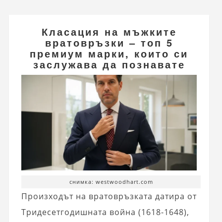
Класация на мъжките
вратовръзки – топ 5
премиум марки, които си
заслужава да познавате
снимка: westwoodhart.com
Произходът на вратовръзката датира от
Тридесетгодишната война (1618-1648),