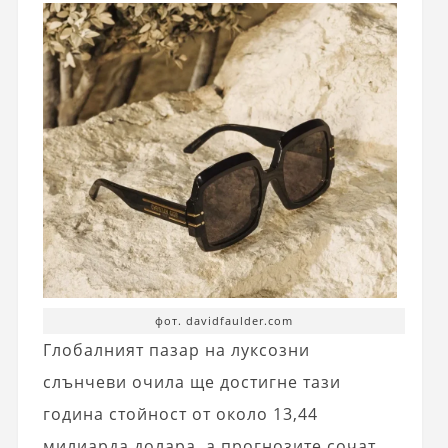
фот. davidfaulder.com
Глобалният пазар на луксозни
слънчеви очила ще достигне тази
година стойност от около 13,44
милиарда долара, а прогнозите сочат