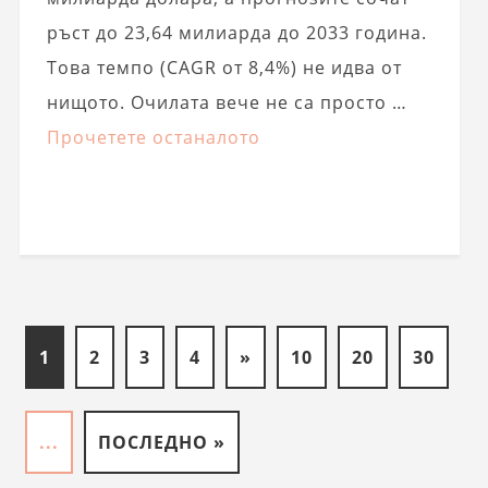
ръст до 23,64 милиарда до 2033 година.
Това темпо (CAGR от 8,4%) не идва от
нищото. Очилата вече не са просто …
Прочетете останалото
1
2
3
4
»
10
20
30
...
ПОСЛЕДНО »