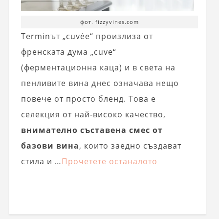
фот. fizzyvines.com
Terminът „cuvée“ произлиза от
френската дума „cuve“
(ферментационна каца) и в света на
пенливите вина днес означава нещо
повече от просто бленд. Това е
селекция от най-високо качество,
внимателно съставена смес от
базови вина
, които заедно създават
стила и …
Прочетете останалото