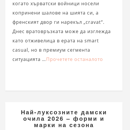
когато хърватски войници носели
копринени шалове на шията си, а
френският двор ги нарекъл „cravat“.
Днес вратовръзката може да изглежда
като отживелица в ерата на smart
casual, но в премиум сегмента
ситуацията …
Прочетете останалото
Най-луксозните дамски
очила 2026 – форми и
марки на сезона