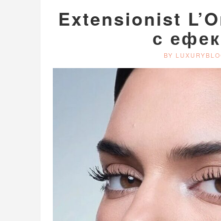
Extensionist L’O
с ефек
BY LUXURYBLO