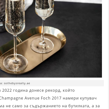
а: sothebysrealty.ae
 2022 година донесе рекорд, който
Champagne Avenue Foch 2017 намери купувач
ма не само за съдържанието на бутилката, а за