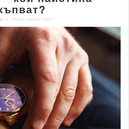
къпват?
G
НЯМА КОМЕНТАРИ