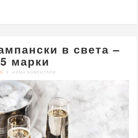
ампански в света –
 5 марки
G
НЯМА КОМЕНТАРИ