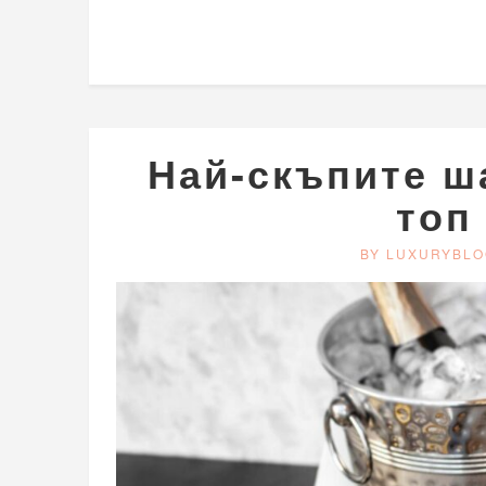
Най-скъпите ш
топ
BY LUXURYBLO