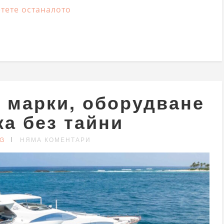
тете останалото
– марки, оборудване
ка без тайни
G
НЯМА КОМЕНТАРИ