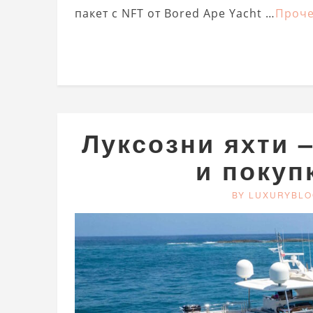
пакет с NFT от Bored Ape Yacht …
Проче
Луксозни яхти 
и покуп
BY LUXURYBLO