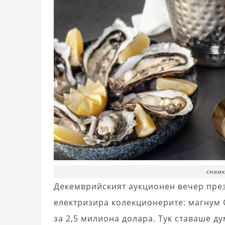
снимк
Декемврийският аукционен вечер през
електризира колекционерите: магнум 
за 2,5 милиона долара. Тук ставаше ду