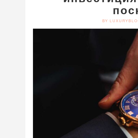
пос
BY LUXURYBLO