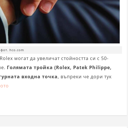
фот. hco.com
Rolex могат да увеличат стойността си с 50-
че.
Голямата тройка (Rolex, Patek Philippe,
игурната входна точка
, въпреки че дори тук
лото