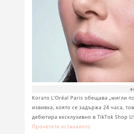
фо
Когато L’Oréal Paris обещава „мигли п
извивка, която се задържа 24 часа, тов
дебютира ексклузивно в TikTok Shop US
Прочетете останалото