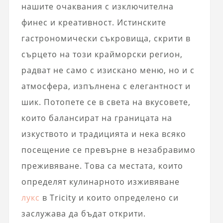
нашите очаквания с изключителна
финес и креативност. Истинските
гастрономически съкровища, скрити в
сърцето на този крайморски регион,
радват не само с изискано меню, но и с
атмосфера, изпълнена с елегантност и
шик. Потопете се в света на вкусовете,
които балансират на границата на
изкуството и традицията и нека всяко
посещение се превърне в незабравимо
преживяване. Това са местата, които
определят кулинарното изживяване
лукс
в Tricity и които определено си
заслужава да бъдат открити.