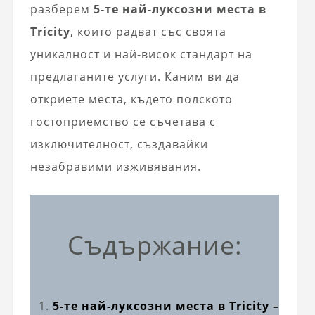
разберем
5-те най-луксозни места в
Tricity
, които радват със своята
уникалност и най-висок стандарт на
предлаганите услуги. Каним ви да
откриете места, където полското
гостоприемство се съчетава с
изключителност, създавайки
незабравими изживявания.
Съдържание:
5-те най-луксозни места в Tricity –