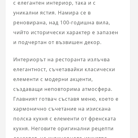
с елегантен интериор, така и с
уникални ястия. Намира се в
реновирана, над 100-годишна вила,
чийто исторически характер е запазен
и подчертан от възвишен декор.
Интериорът на ресторанта излъчва
елегантност, съчетавайки класически
елементи с модерни акценти,
създаващи неповторима атмосфера.
Главният готвач съставя меню, което е
хармонично съчетание на изискана
полска кухня с елементи от френската
кухня. Неговите оригинални рецепти