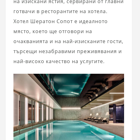
на изискани ястия, сервирани от главни
готвачи в ресторантите на хотела.
Хотел Шератон Сопот е идеалното
място, което ще отговори на
очакванията и на най-изисканите гости,
търсещи незабравими преживявания и
най-високо качество на услугите.