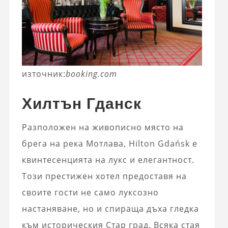
източник:
booking.com
Хилтън Гданск
Разположен на живописно място на
брега на река Мотлава, Hilton Gdańsk е
квинтесенцията на лукс и елегантност.
Този престижен хотел предоставя на
своите гости не само луксозно
настаняване, но и спираща дъха гледка
към историческия Стар град. Всяка стая