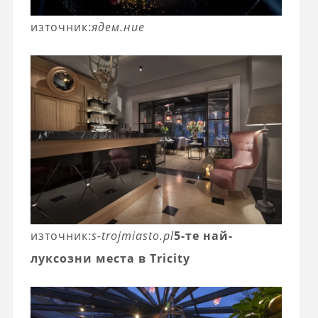
източник:
ядем.ние
източник:
s-trojmiasto.pl
5-те най-
луксозни места в Tricity