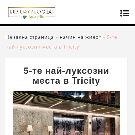
Начална страница
»
начин на живот
»
5-те
най-луксозни места в Tricity
5-те най-луксозни
места в Tricity