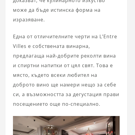
доказват, че кулинарното изкуство
може да бъде истинска форма на
изразяване.
Една от отличителните черти на L’Entre
Villes е собствената винарна,
предлагаща най-добрите реколти вина
и спиртни напитки от цял ​​свят. Това е
място, където всеки любител на
доброто вино ще намери нещо за себе
си, а възможността за дегустация прави
посещението още по-специално.