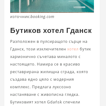
източник:
booking.com
Бутиков хотел Гданск
Разположен в пулсиращото сърце на
Гданск, този изключителен
хотел
бутик
хармонично съчетава миналото с
настоящето. Намира се в красиво
реставрирана жилищна сграда, която
създава едно цяло с модерния
комплекс. Предлага луксозно
настаняване с живописна гледка.
Бутиковият хотел Gdańsk спечели