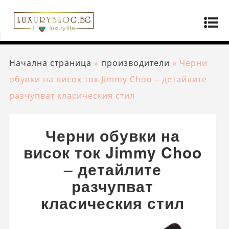
Начална страница
»
производители
»
Черни
обувки на висок ток Jimmy Choo – детайлите
разчупват класическия стил
Черни обувки на
висок ток Jimmy Choo
– детайлите
разчупват
класическия стил