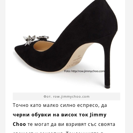
Фот. row.jimmychoo.com
Точно като малко силно еспресо, да
черни обувки на висок ток Jimmy
Choo
те могат да ви взривят със своята