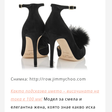
Снимка: http://row.jimmychoo.com
Както подсказва името – височината на
тока е 100 мм!
Модел за смела и
елегантна жена, която знае какво иска