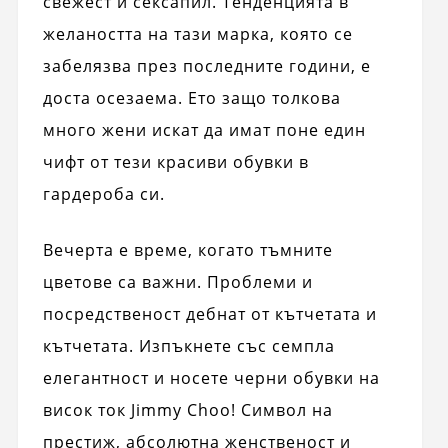
свежест и сексапил. Тенденцията в
желаността на тази марка, която се
забелязва през последните години, е
доста осезаема. Ето защо толкова
много жени искат да имат поне един
чифт от тези красиви обувки в
гардероба си.
Вечерта е време, когато тъмните
цветове са важни. Проблеми и
посредственост дебнат от кътчетата и
кътчетата. Изпъкнете със семпла
елегантност и носете черни обувки на
висок ток Jimmy Choo! Символ на
престиж, абсолютна женственост и