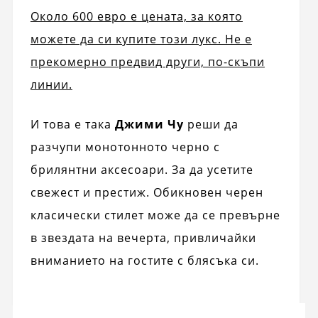
Около 600 евро е цената, за която
можете да си купите този лукс. Не е
прекомерно предвид други, по-скъпи
линии.
И това е така
Джими Чу
реши да
разчупи монотонното черно с
брилянтни аксесоари. За да усетите
свежест и престиж. Обикновен черен
класически стилет може да се превърне
в звездата на вечерта, привличайки
вниманието на гостите с блясъка си.