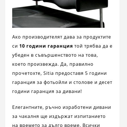
Ако производителят дава за продуктите
си
10 години гаранция
той трябва да е
убеден в съвършенството на това,
което произвежда. Да, правилно
прочетохте, Sitia предоставя 5 години
гаранция за фотьойли и столове и десет
години гаранция за дивани!
Елегантните, ръчно изработени дивани
за чакалня ще издържат изпитанието
на времето за дълго време. Всички