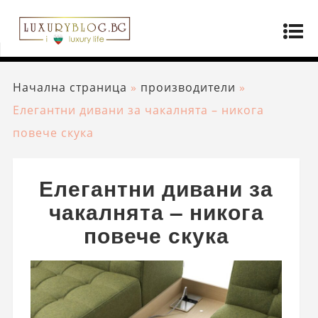
Начална страница
»
производители
»
Елегантни дивани за чакалнята – никога
повече скука
Елегантни дивани за
чакалнята – никога
повече скука