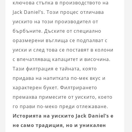
ключова стъпка в производството на
Jack Daniel’s. Този процес отличава
уискито на този производител от
бърбъните. Дъските от специално
оразмерени въглища се подпалват с
уиски и след това се поставят в колони
с впечатляващ капацитет и височина.
Тази филтрация е тайната, която
придава на напитката по-мек вкус и
характерен букет. Филтрирането
премахва примесите от уискито, което
го прави по-меко преди отлежаване.
Историята на уискито Jack Daniel’s е
не само традиция, но и уникален