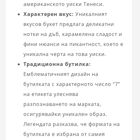
американското уиски Тенеси.
Характерен вкус:
Уникалният
вкусов букет предлага деликатни
нотки на дъб, карамелена сладост и
фини нюанси на пикантност, което е
уникална черта на това уиски.
Традиционна бутилка:
Емблематичният дизайн на
бутилката с характерното число “7”
на етикета улеснява
разпознаването на марката,
осигурявайки уникален образ.
Легендата разказва, че формата на
бутилката е избрана от самия