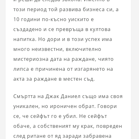
този период той развива бизнеса си, а
10 години по-късно уискито е
създадено и се превръща в култова
напитка. Но дори и в този успех има
много неизвестни, включително
мистериозна дата на раждане, чиято
липса е причинена от изгарянето на
акта за раждане в местен съд.
Смъртта на Джак Даниел също има своя
уникален, но ироничен обрат. Говори
се, че сейфът го е убил. Не сейфът
обаче, а собственият му крак, повреден
след ритане от яд заради забравена