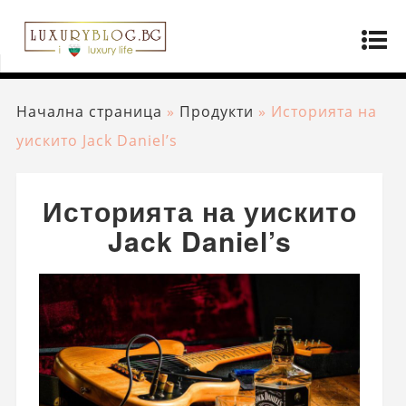
Начална страница
»
Продукти
»
Историята на
уискито Jack Daniel’s
Историята на уискито
Jack Daniel’s