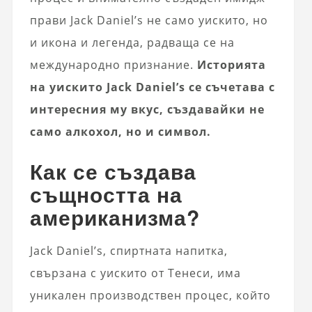
прави Jack Daniel’s не само уискито, но
и икона и легенда, радваща се на
международно признание.
Историята
на уискито Jack Daniel’s се съчетава с
интересния му вкус, създавайки не
само алкохол, но и символ.
Как се създава
същността на
американизма?
Jack Daniel’s, спиртната напитка,
свързана с уискито от Тенеси, има
уникален производствен процес, който