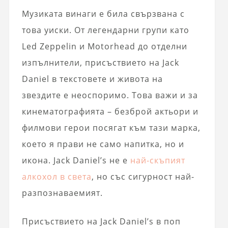
Музиката винаги е била свързвана с
това уиски. От легендарни групи като
Led Zeppelin и Motorhead до отделни
изпълнители, присъствието на Jack
Daniel в текстовете и живота на
звездите е неоспоримо. Това важи и за
кинематографията – безброй актьори и
филмови герои посягат към тази марка,
което я прави не само напитка, но и
икона. Jack Daniel’s не е
най-скъпият
алкохол в света
, но със сигурност най-
разпознаваемият.
Присъствието на Jack Daniel’s в поп