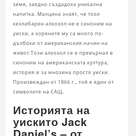
земя, заедно създадоха уникална
напитка. Малцина знаят, че този
кехлибарен алкохол не е синоним на
уиски, а корените му са много по-
дълбоки от американския начин на
живот.Този алкохол се е превърнал в
синоним на американската култура,
история и за мнозина просто уиски.
Произвеждан от 1866 г., той е един от
символите на САЩ.
Историята на
уискито Jack
Daniel’s – от