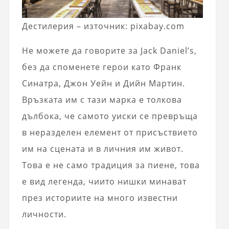
Дестилерия – източник: pixabay.com
Не можете да говорите за Jack Daniel’s,
без да споменете герои като Франк
Синатра, Джон Уейн и Дийн Мартин.
Връзката им с тази марка е толкова
дълбока, че самото уиски се превръща
в неразделен елемент от присъствието
им на сцената и в личния им живот.
Това е не само традиция за пиене, това
е вид легенда, чиито нишки минават
през историите на много известни
личности.