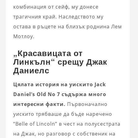
комбинация от сейф, му донесе
трагичния край. Наследството му
остава в ръцете на близък роднина Лем
Мотлоу.
„Красавицата от
Линкълн“ срещу Джак
Даниелс
Цялата история на уискито Jack
Daniel’s Old No 7 съдържа много
интересни факти.
Първоначално
уискито трябваше да бъде наречено
“Belle of Lincoln” в чест на полусестрата
на Джак, но разговор с собственик на