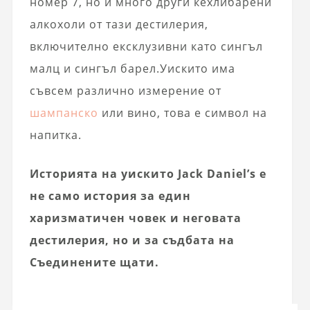
номер 7, но и много други кехлибарени
алкохоли от тази дестилерия,
включително ексклузивни като сингъл
малц и сингъл барел.Уискито има
съвсем различно измерение от
шампанско
или вино, това е символ на
напитка.
Историята на уискито Jack Daniel’s е
не само история за един
харизматичен човек и неговата
дестилерия, но и за съдбата на
Съединените щати.