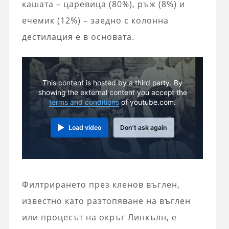
кашата – царевица (80%), ръж (8%) и
ечемик (12%) – заедно с колонна
дестилация е в основата.
This content is hosted by a third party. By
showing the external content you accept the
terms and conditions
of youtube.com.
Load video
Don't ask again
Филтрирането през кленов въглен,
известно като разтопяване на въглен
или процесът на окръг Линкълн, е