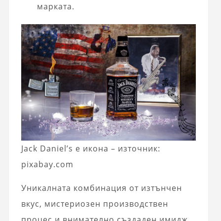
марката.
Jack Daniel’s е икона – източник:
pixabay.com
Уникалната комбинация от изтънчен
вкус, мистериозен производствен
процес и внимателно създаден имидж