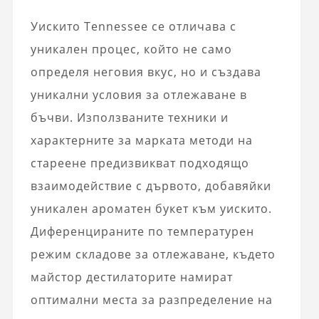
Уискито Tennessee се отличава с
уникален процес, който не само
определя неговия вкус, но и създава
уникални условия за отлежаване в
бъчви. Използваните техники и
характерните за марката методи на
стареене предизвикват подходящо
взаимодействие с дървото, добавяйки
уникален ароматен букет към уискито.
Диференцираните по температурен
режим складове за отлежаване, където
майстор дестилаторите намират
оптимални места за разпределение на