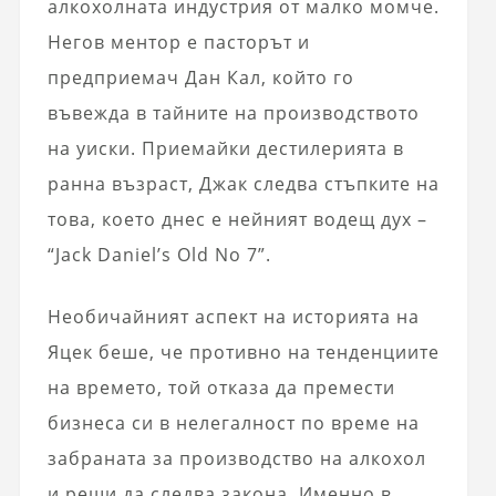
алкохолната индустрия от малко момче.
Негов ментор е пасторът и
предприемач Дан Кал, който го
въвежда в тайните на производството
на уиски. Приемайки дестилерията в
ранна възраст, Джак следва стъпките на
това, което днес е нейният водещ дух –
“Jack Daniel’s Old No 7”.
Необичайният аспект на историята на
Яцек беше, че противно на тенденциите
на времето, той отказа да премести
бизнеса си в нелегалност по време на
забраната за производство на алкохол
и реши да следва закона. Именно в