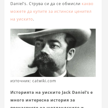
Daniel’s. Струва си да се обмисли
какво
можете да купите за истински ценител
на уискито
.
източник: catwiki.com
Историята на уискито Jack Daniel’s е
много интересна история за
пренасянето на шотландските и