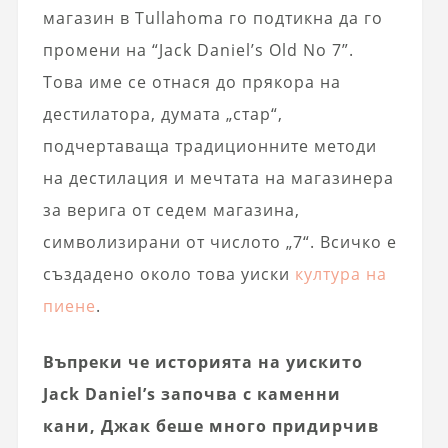
магазин в Tullahoma го подтикна да го
промени на “Jack Daniel’s Old No 7”.
Това име се отнася до прякора на
дестилатора, думата „стар“,
подчертаваща традиционните методи
на дестилация и мечтата на магазинера
за верига от седем магазина,
символизирани от числото „7“. Всичко е
създадено около това уиски
култура на
пиене
.
Въпреки че историята на уискито
Jack Daniel’s започва с каменни
кани, Джак беше много придирчив