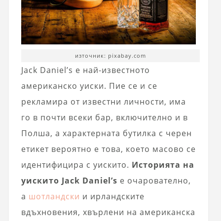
източник: pixabay.com
Jack Daniel’s е най-известното
американско уиски. Пие се и се
рекламира от известни личности, има
го в почти всеки бар, включително и в
Полша, а характерната бутилка с черен
етикет вероятно е това, което масово се
идентифицира с уискито.
Историята на
уискито Jack Daniel’s
е очарователно,
а
шотландски
и ирландските
вдъхновения, хвърлени на американска