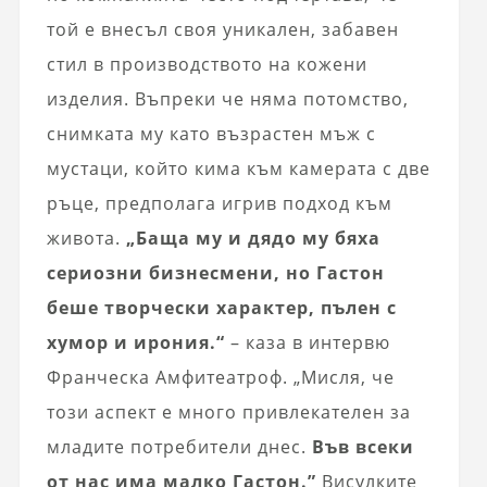
той е внесъл своя уникален, забавен
стил в производството на кожени
изделия. Въпреки че няма потомство,
снимката му като възрастен мъж с
мустаци, който кима към камерата с две
ръце, предполага игрив подход към
живота.
„Баща му и дядо му бяха
сериозни бизнесмени, но Гастон
беше творчески характер, пълен с
хумор и ирония.“
– каза в интервю
Франческа Амфитеатроф. „Мисля, че
този аспект е много привлекателен за
младите потребители днес.
Във всеки
от нас има малко Гастон.”
Висулките