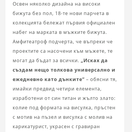
Освен няколко дизайна на високи
бижута без пол, 18-те нови парчета в
колекцията бележат първия официален
набег на марката в мъжките бижута.
Амфитеатроф подчерта, че въпреки че
проектите са насочени към мъжете, те
могат да бъдат за всички.
„Исках да
създам нещо толкова универсално и
ежедневно като дънките“
– обясни тя,
имайки предвид четири елемента,
изработени от син титан и жълто злато:
колие под формата на висулка, пръстен
с мотив на пъзел и висулка с молив на
карикатурист, украсен с гравиран