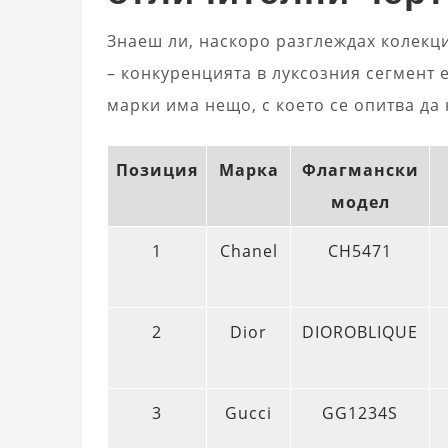
Знаеш ли, наскоро разглеждах колекци
– конкуренцията в луксозния сегмент 
марки има нещо, с което се опитва да
Позиция
Марка
Флагмански
модел
1
Chanel
CH5471
2
Dior
DIOROBLIQUE
3
Gucci
GG1234S