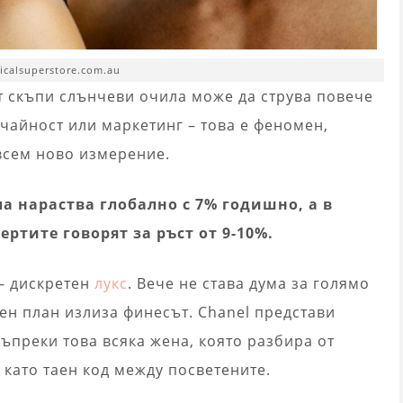
ticalsuperstore.com.au
т скъпи слънчеви очила може да струва повече
учайност или маркетинг – това е феномен,
всем ново измерение.
а нараства глобално с 7% годишно, а в
ертите говорят за ръст от 9-10%.
 – дискретен
лукс
. Вече не става дума за голямо
ден план излиза финесът. Chanel представи
ъпреки това всяка жена, която разбира от
 като таен код между посветените.