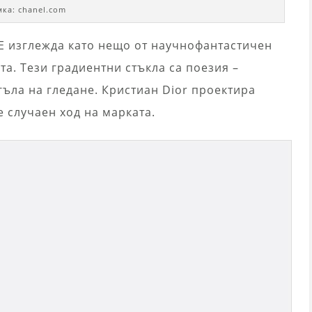
мка: chanel.com
E изглежда като нещо от научнофантастичен
та. Тези градиентни стъкла са поезия –
ъла на гледане. Кристиан Dior проектира
е случаен ход на марката.