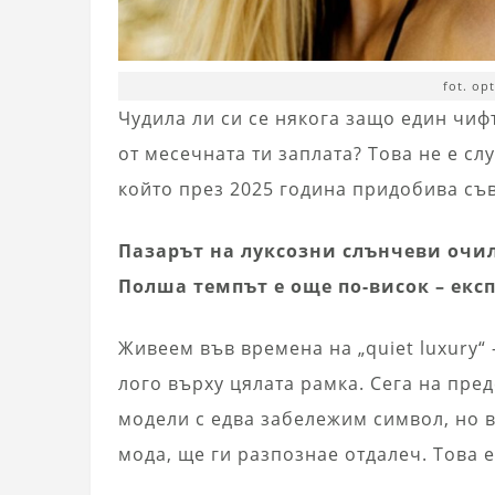
fot. op
Чудила ли си се някога защо един чиф
от месечната ти заплата? Това не е сл
който през 2025 година придобива съ
Пазарът на луксозни слънчеви очил
Полша темпът е още по-висок – експ
Живеем във времена на „quiet luxury“
лого върху цялата рамка. Сега на пре
модели с едва забележим символ, но в
мода, ще ги разпознае отдалеч. Това е