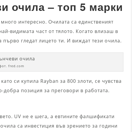
и очила – топ 5 марки
 много интересно. Очилата са единственият
най-видимата част от тялото. Когато влизаш в
 първо гледат лицето ти. И виждат тези очила.
фот. fred.com
 като си купила Rayban за 800 злоти, се чувства
о-добра позиция за преговори в работата.
авето. UV не е шега, а евтините фалшификати
 очила са инвестиция във зрението за години