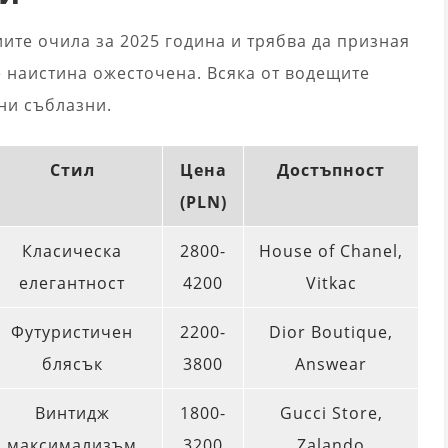
ите очила за 2025 година и трябва да призная
е наистина ожесточена. Всяка от водещите
 ни съблазни.
Стил
Цена
Достъпност
(PLN)
Класическа
2800-
House of Chanel,
елегантност
4200
Vitkac
Футуристичен
2200-
Dior Boutique,
блясък
3800
Answear
Винтидж
1800-
Gucci Store,
максимализъм
3200
Zalando