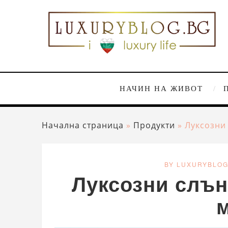
НАЧИН НА ЖИВОТ
Начална страница
»
Продукти
»
Луксозни
BY LUXURYBLO
Луксозни слън