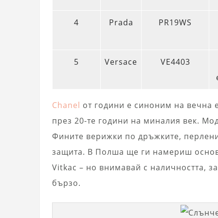
4
Prada
PR19WS
5
Versace
VE4403
Chanel
от години е синоним на вечна 
през 20-те години на миналия век. Мо
Фините верижки по дръжките, перленит
защита. В Полша ще ги намериш основ
Vitkac – но внимавай с наличността, 
бързо.