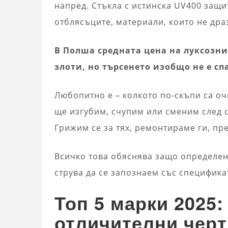
напред. Стъкла с истинска UV400 защ
отблясъците, материали, които не др
В Полша средната цена на луксозни
злоти, но търсенето изобщо не е сп
Любопитно е – колкото по-скъпи са оч
ще изгубим, счупим или сменим след с
Грижим се за тях, ремонтираме ги, пр
Всичко това обяснява защо определен
струва да се запознаем със специфика
Топ 5 марки 2025:
отличителни черт