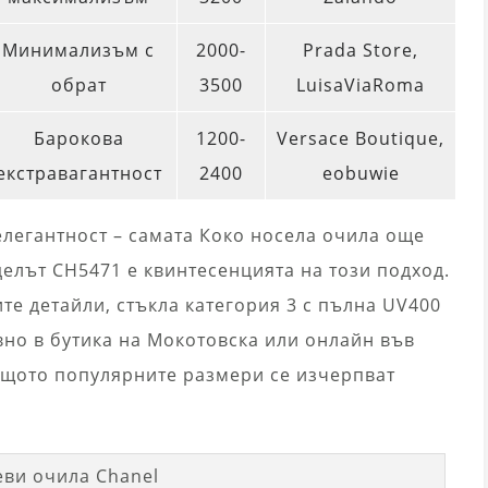
Минимализъм с
2000-
Prada Store,
обрат
3500
LuisaViaRoma
Барокова
1200-
Versace Boutique,
екстравагантност
2400
eobuwie
елегантност – самата Коко носела очила още
делът CH5471 е квинтесенцията на този подход.
е детайли, стъкла категория 3 с пълна UV400
но в бутика на Мокотовска или онлайн във
защото популярните размери се изчерпват