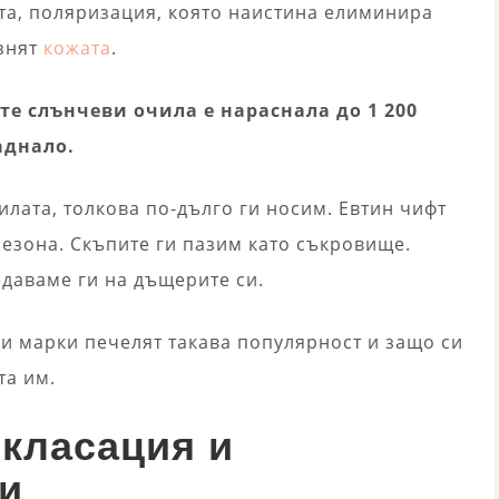
ита, поляризация, която наистина елиминира
азнят
кожата
.
те слънчеви очила е нараснала до 1 200
аднало.
илата, толкова по-дълго ги носим. Евтин чифт
езона. Скъпите ги пазим като съкровище.
едаваме ги на дъщерите си.
и марки печелят такава популярност и защо си
та им.
 класация и
и