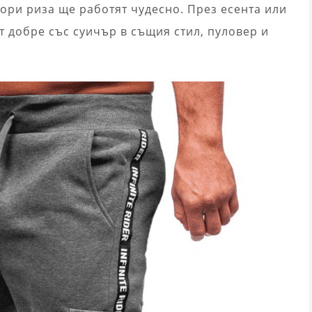
дори риза ще работят чудесно. През есента или
 добре със суичър в същия стил, пуловер и