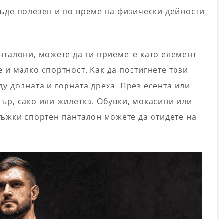
бъде полезен и по време на физически дейности
нталони, можете да ги приемете като елемент
 и малко спортност. Как да постигнете този
у долната и горната дреха. През есента или
ър, сако или жилетка. Обувки, мокасини или
мъжки спортен панталон можете да отидете на