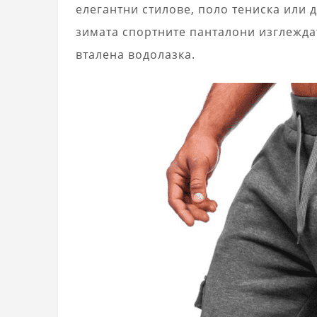
елегантни стилове, поло тениска или 
зимата спортните панталони изглеждат
вталена водолазка.