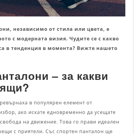
ни, независимо от стила или цвета, е
ото с модерната визия. Чудите се с какво
са в тенденция в момента? Вижте нашето
нталони – за какви
дящи?
превърнаха в популярен елемент от
избор, ако искате едновременно да усещате
 свобода на движение. Това го прави идеален
срещи с приятели. Със спортен панталон ще