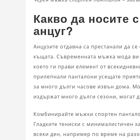
Какво да носите 
анцуг?
Анцузите отдавна са престанали да се
къщата. Съвременната мъжка мода ви 
което ги прави елемент от всекидневни
прилепнали панталони усещате приятн
за много дълги часове извън дома. М
издържат много дълги сезони, могат 
Комбинирайте мъжки спортен панталон
Гладките тениски с минималистичен ха
всеки ден, например по време на разх