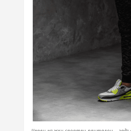
Черен мъжки спортен панталон – зад