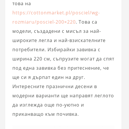
това на
https://cottonmarket.pl/posciel/wg-
rozmiaru/posciel-200×220
. Това са
модели, създадени с мисъл за най-
широките легла и най-взискателните
потребители. Избирайки завивка с
ширина 220 см, съпрузите могат да спят
под една завивка без притеснение, че
ще си я дърпат един на друг.
Интересните празнични десени в
модерни варианти ще направят леглото
да изглежда още по-уютно и
приканващо към почивка.