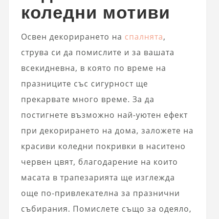
коледни мотиви
Освен декорирането на
спалнята
,
струва си да помислите и за вашата
всекидневна, в която по време на
празниците със сигурност ще
прекарвате много време. За да
постигнете възможно най-уютен ефект
при декорирането на дома, заложете на
красиви коледни покривки в наситено
червен цвят, благодарение на които
масата в трапезарията ще изглежда
още по-привлекателна за празнични
събирания. Помислете също за одеяло,