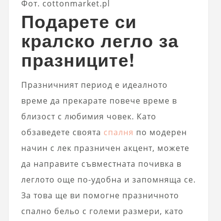
Фот. cottonmarket.pl
Подарете си
кралско легло за
празниците!
Празничният период е идеалното
време да прекарате повече време в
близост с любимия човек. Като
обзаведете своята
спалня
по модерен
начин с лек празничен акцент, можете
да направите съвместната почивка в
леглото още по-удобна и запомняща се.
За това ще ви помогне празничното
спално бельо с големи размери, като