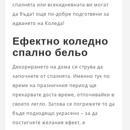
спалнята или всекидневната ви могат
да бъдат още по-добре подготвени за
идването на Коледа!
Ефектно коледно
спално бельо
Декорирането на дома си струва да
започнете от спалнята. Именно тук по
време на празничния период ще
прекарвате доста време, отпочивайки в
своето легло. Затова се погрижете то да
бъде подходящо украсено – за да
постигнете желания ефект, е