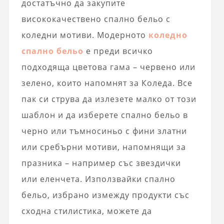
достатъчно да закупите
висококачествено спално бельо с
коледни мотиви. Модерното
коледно
спално бельо
е преди всичко
подходяща цветова гама – червено или
зелено, които напомнят за Коледа. Все
пак си струва да излезете малко от този
шаблон и да изберете спално бельо в
черно или тъмносиньо с фини златни
или сребърни мотиви, напомнящи за
празника – например със звездички
или еленчета. Използвайки спално
бельо, избрано измежду продукти със
сходна стилистика, можете да