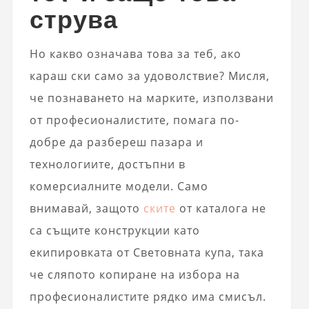
струва
Но какво означава това за теб, ако
караш ски само за удоволствие? Мисля,
че познаването на марките, използвани
от професионалистите, помага по-
добре да разбереш пазара и
технологиите, достъпни в
комерсиалните модели. Само
внимавай, защото
ските
от каталога не
са същите конструкции като
екипировката от Световната купа, така
че сляпото копиране на избора на
професионалистите рядко има смисъл.