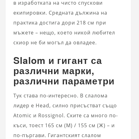
в изработката на чисто спускови
екипировки. Средната дължина на
практика достига дори 218 см при
мъжете – нещо, което никой любител
скиор не би могъл да овладее.
Slalom и гигант са
различни марки,
различни параметри
Тук става по-интересно. В слалома
лидер е Head, силно присъстват също
Atomic и Rossignol. Ските са много по-
къси, тоест 165 см (М) / 155 см (Ж) – и
по-пъргави. Гигантският слалом