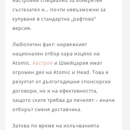
настроени специално за конкретен
състезател и… почти невъзможни за
купуване в стандартна „рафтова“
версия.
Любопитен факт: норвежкият
национален отбор кара изцяло на
Atomic.
Австрия
и Швейцария имат
огромен дял на Atomic и Head. Това е
резултат от дългогодишни спонсорски
договори, но и на ефективността,
защото ските трябва да печелят – иначе
отборът сменя доставчика.
Затова по време на излъчванията