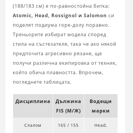
(188/183 см) е по-равностойна битка:
Atomic, Head, Rossignol и Salomon
си
поделят подиума горе-долу поравно.
Треньорите избират модела според
стила на състезателя, така че ако някой
предпочита агресивно рязане, ще
получи различна екипировка от техник,
който обича плавността. Впрочем,
погледнете таблицата.
Дисциплина
Дължина
Водещи
FIS (М/Ж)
марки
Слалом
165 / 155
Head,