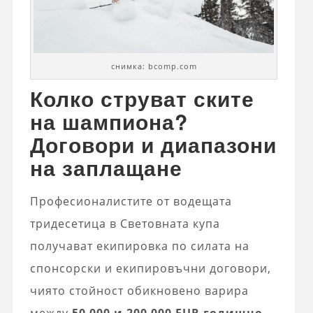
снимка: bcomp.com
Колко струват ските
на шампиона?
Договори и диапазони
на заплащане
Професионалистите от водещата
тридесетица в Световната купа
получават екипировка по силата на
спонсорски и екипировъчни договори,
чиято стойност обикновено варира
между
50 000 и 200 000 EUR годишно,