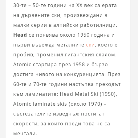
30-те – 50-те години на XX век са ерата
на дървените ски, произвеждани в
малки серии в алпийски работилници.
Head
се появява около 1950 година и
първи въвежда металните
ски
, което е
пробив, променил гигантския слалом.
Atomic стартира през 1958 и бързо
достига нивото на конкуренцията. През
60-те и 70-те години настъпва преходът
към ламинатите: Head Metal Ski (1950),
Atomic laminate skis (около 1970) –
състезателите изведнъж постигат
скорости, за които преди това не са
мечтали.