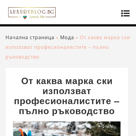
Начална страница
»
Мода
»
От каква марка ски
използват професионалистите – пълно
ръководство
От каква марка ски
използват
професионалистите –
пълно ръководство