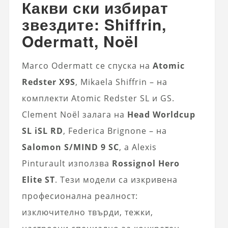
Какви ски избират
звездите: Shiffrin,
Odermatt, Noël
Marco Odermatt се спуска на
Atomic
Redster X9S
, Mikaela Shiffrin – на
комплекти Atomic Redster SL и GS.
Clement Noël залага на
Head Worldcup
SL iSL RD
, Federica Brignone – на
Salomon S/MIND 9 SC
, а Alexis
Pinturault използва
Rossignol Hero
Elite ST
. Тези модели са изкривена
професионална реалност:
изключително твърди, тежки,