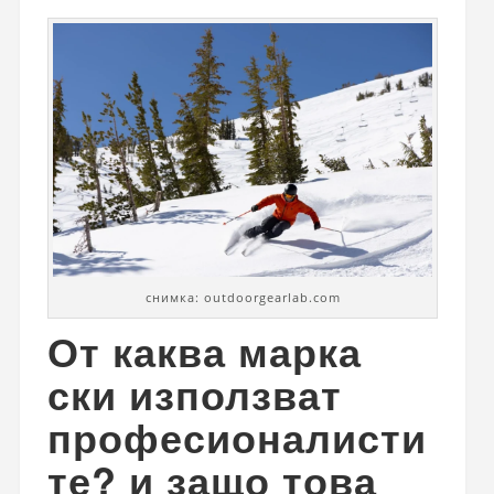
снимка: outdoorgearlab.com
От каква марка
ски използват
професионалисти
те? и защо това