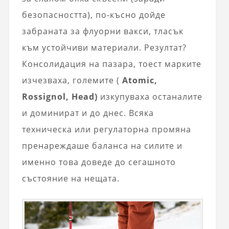
безопасността), по-късно дойде
забраната за флуорни вакси, тласък
към устойчиви материали. Резултат?
Консолидация на пазара, тоест марките
изчезваха, големите (
Atomic,
Rossignol, Head)
изкупуваха останалите
и доминират и до днес. Всяка
техническа или регулаторна промяна
пренареждаше баланса на силите и
именно това доведе до сегашното
състояние на нещата.