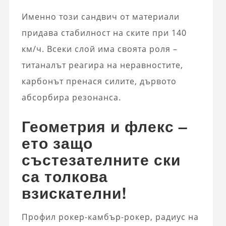
Именно този сандвич от материали
придава стабилност на ските при 140
км/ч. Всеки слой има своята роля –
титаналът реагира на неравностите,
карбонът пренася силите, дървото
абсорбира резонанса.
Геометрия и флекс –
ето защо
състезателните ски
са толкова
взискателни!
Профил рокер-камбър-рокер, радиус на