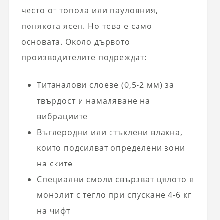
често от топола или пауловния,
понякога ясен. Но това е само
основата. Около дървото
производителите подреждат:
Титаналови слоеве (0,5-2 мм) за
твърдост и намаляване на
вибрациите
Въглеродни или стъклени влакна,
които подсилват определени зони
на ските
Специални смоли свързват цялото в
монолит с тегло при спускане 4-6 кг
на чифт