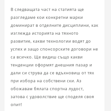
В следващата част на статията ще
разгледаме кои конкретни марки
доминират в отделните дисциплини, как
изглежда историята на тяхното
развитие, какви технологии водят до
успех и защо спонсорските договори не
са всичко. Ще видиш също какви
тенденции оформят днешния пазар и
дали си струва да се вдъхновиш от тях
при избора на собствени ски. Аз
обожавам бялата спортна лудост,
затова с удоволствие ще споделя своя
опит!