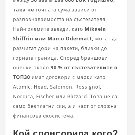
така че
точната сума зависи от
разпознаваемостта на състезателя.
Най-големите звезди, като
Mikaela
Shiffrin или Marco Odermatt,
могат да
разчитат дори на пакети, близки до
горната граница. Според браншови
оценки около
90 % от състезателите в
ТОП30
имат договори с марки като
Atomic, Head, Salomon, Rossignol,
Nordica, Fischer или Blizzard. Това не са
само безплатни ски, а и част от сложна
финансова екосистема.
Кой спонсорира кого?