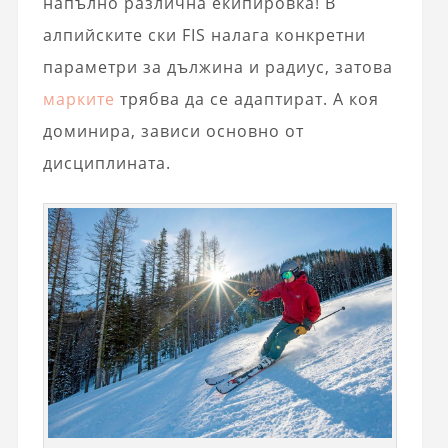
напълно различна екипировка! В
алпийските ски FIS налага конкретни
параметри за дължина и радиус, затова
марките
трябва да се адаптират. А коя
доминира, зависи основно от
дисциплината.