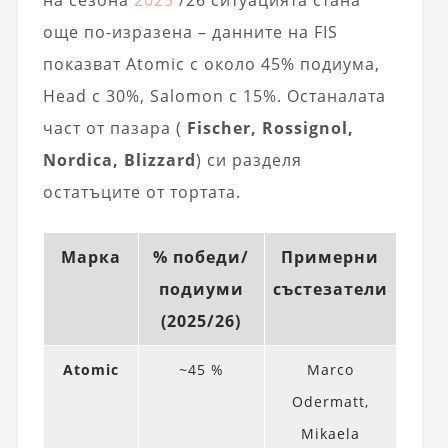
на сезона
2025
/26 ситуацията стана
още по-изразена – данните на FIS
показват Atomic с около 45% подиума,
Head с 30%, Salomon с 15%. Останалата
част от пазара (
Fischer, Rossignol,
Nordica, Blizzard
) си разделя
остатъците от тортата.
Марка
% победи/
Примерни
подиуми
състезатели
(2025/26)
Atomic
~45 %
Marco
Odermatt,
Mikaela