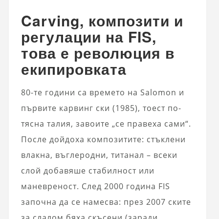
Carving, композити и
регулации на FIS,
това е революция в
екипировката
80-те години са времето на Salomon и
първите карвинг ски (1985), тоест по-
тясна талия, завоите „се правеха сами“.
После дойдоха композитите: стъклени
влакна, въглеродни, титанал – всеки
слой добавяше стабилност или
маневреност. След 2000 година FIS
започна да се намесва: през 2007 ските
за слалом бяха скъсени (заради