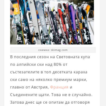
снимка: skimag.com
В последния сезон на Световната купа
по алпийски ски над 80% от
състезателите в топ десетката караха
ски само на няколко премиум марки,
главно от Австрия,
Франция
и
Съединените щати. Това не е случайно.
Затова днес ще се опитам да отговоря