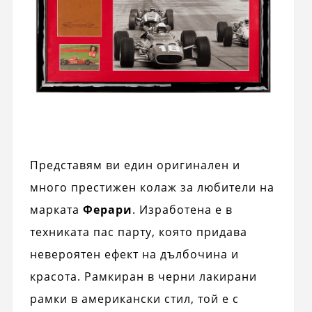
Представям ви един оригинален и
много престижен колаж за любители на
марката
Ферари
. Изработена е в
техниката пас парту, която придава
невероятен ефект на дълбочина и
красота. Рамкиран в черни лакирани
рамки в американски стил, той е с