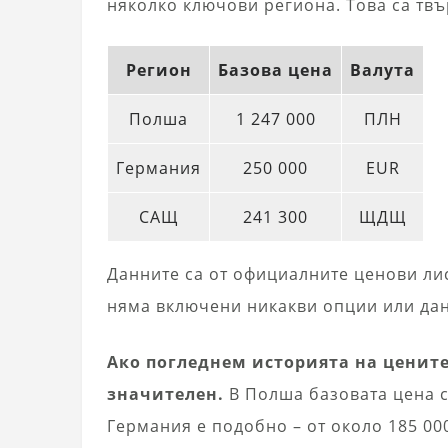
няколко ключови региона. Това са твъ
Регион
Базова цена
Валута
Полша
1 247 000
ПЛН
Германия
250 000
EUR
САЩ
241 300
ЩДЩ
Данните са от официалните ценови лис
няма включени никакви опции или данъ
Ако погледнем историята на цените
значителен.
В Полша базовата цена с
Германия е подобно – от около 185 00