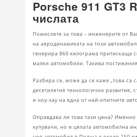
Porsche 911 GT3 
числата
Помислете за това – инженерите от В
на аеродинамиката на този автомобил.
генерира 860 килограма притискаща си
малки автомобили. Такива постижения
Разбира се, може да се каже „това са
десетилетия технологично развитие, с
и ноу-хау на една от най-опитните ав
Оправдава ли това тази цена? Именно
купувачи, но и цялата автомобилна ин
нов автомобил в Полша е около 150 хи