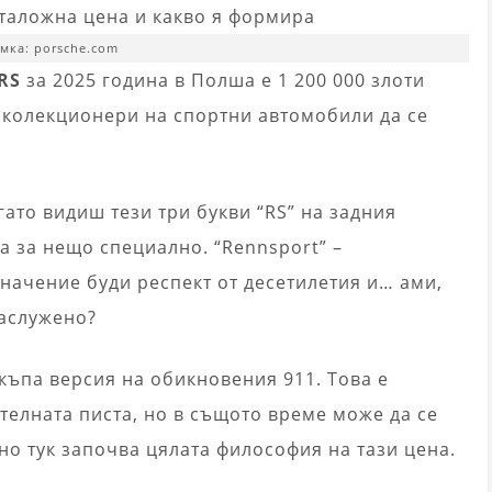
мка: porsche.com
 RS
за 2025 година в Полша е 1 200 000 злоти
е колекционери на спортни автомобили да се
гато видиш тези три букви “RS” на задния
а за нещо специално. “Rennsport” –
значение буди респект от десетилетия и… ами,
заслужено?
скъпа версия на обикновения 911. Това е
телната писта, но в същото време може да се
о тук започва цялата философия на тази цена.