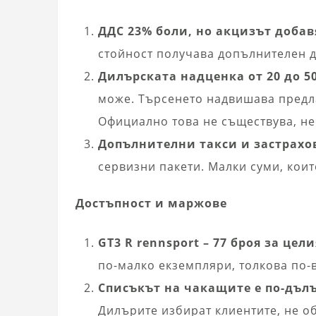
ДДС 23% боли, но акцизът добав
стойност получава допълнителен д
Дилърската надценка от 20 до 5
може. Търсенето надвишава предла
Официално това не съществува, не
Допълнителни такси и застрахо
сервизни пакети. Малки суми, коит
Достъпност и маржове
GT3 R rennsport – 77 броя за цели
по-малко екземпляри, толкова по-
Списъкът на чакащите е по-дъл
Дилърите избират клиентите, не о