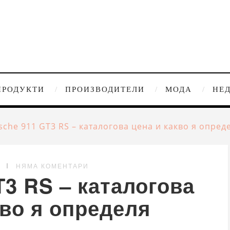
ПРОДУКТИ
ПРОИЗВОДИТЕЛИ
МОДА
НЕ
sche 911 GT3 RS – каталогова цена и какво я опред
G
НЯМА КОМЕНТАРИ
T3 RS – каталогова
кво я определя