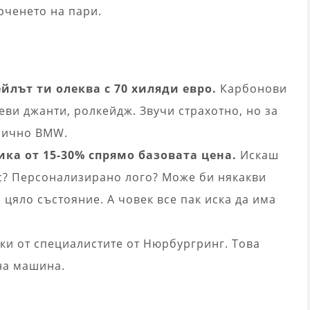
рченето на пари.
ейлът ти олеква с 70 хиляди евро.
Карбонови
ви джанти, ролкейдж. Звучи страхотно, но за
лично BMW.
ика от 15-30% спрямо базовата цена.
Искаш
с? Персонализирано лого? Може би някакви
 цяло състояние. А човек все пак иска да има
и от специалистите от Нюрбургринг. Това
лна машина.