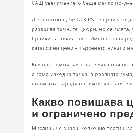
САЩ увеличението беше малко по-умер
Любопитно е, че GT3 RS се произвежда
разкрива точните цифри, но се смята,
бройки за целия свят. Именно тази ря
каталожни цени – търсенето винаги н
Все пак помни, че това е едва начало
е само изходна точка, а реалната сум
по-висока заради опциите, данъците и
Какво повишава ц
и ограничено пре
Мислиш, че знаеш колко ще платиш за