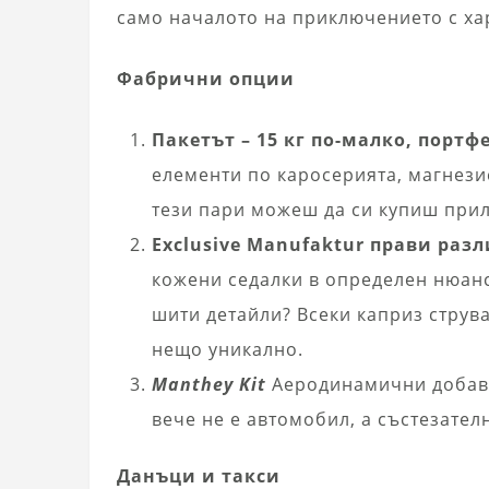
само началото на приключението с ха
Фабрични опции
Пакетът – 15 кг по-малко, портф
елементи по каросерията, магнезие
тези пари можеш да си купиш при
Exclusive Manufaktur прави разл
кожени седалки в определен нюан
шити детайли? Всеки каприз струва
нещо уникално.
Manthey Kit
Аеродинамични добавк
вече не е автомобил, а състезате
Данъци и такси