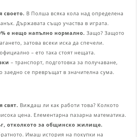
я своето.
В Полша всяка кола над определена
анък. Държавата също участва в играта.
0% е нещо напълно нормално.
Защо? Защото
гането, затова всеки иска да спечели.
официално – ето така стоят нещата.
вки
– транспорт, подготовка за получаване,
о заедно се превръщат в значителна сума.
я свят.
Виждаш ли как работи това? Колкото
висока цена. Елементарна пазарна математика.
ъг, отколкото за общинско жилище.
братното. Имаш история на покупки на