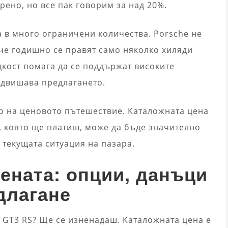
ено, но все пак говорим за над 20%.
 в много ограничени количества. Porsche не
 че годишно се правят само няколко хиляди
дкост помага да се поддържат високите
адвишава предлагането.
то на ценовото пътешествие. Каталожната цена
а, която ще платиш, може да бъде значително
 текущата ситуация на пазара.
ената: опции, данъци
длагане
 GT3 RS? Ще се изненадаш. Каталожната цена е