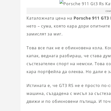
сни
Каталожната цена на
Porsche 911 GT3
нето – сума, която кара дори опитнит
замислят за миг.
Това все пак не е обикновена кола. Ко
капак, веднага разбираш, че става дум
състезателен спорт на немски. Това о
кара портфейла да олеква. Но дали е 
Истината е, че GT3 RS не е просто по-
машина, създадена с мисъл за състеза
движи и по обикновени пътища. И точн