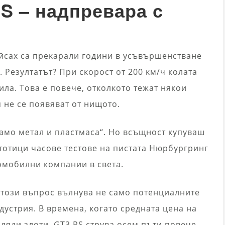
RS – надпревара с
айсах са прекарали години в усъвършенстване
 Резултатът? При скорост от 200 км/ч колата
ла. Това е повече, отколкото тежат някои
 не се появяват от нищото.
 само метал и пластмаса“. Но всъщност купуваш
тотици часове тестове на пистата Нюрбургринг
томобилни компании в света.
 този въпрос вълнува не само потенциалните
дустрия. В времена, когато средната цена на
ляди злоти, GT3 RS струва осем пъти повече.