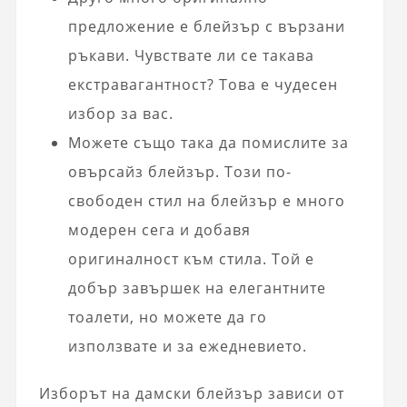
предложение е блейзър с вързани
ръкави. Чувствате ли се такава
екстравагантност? Това е чудесен
избор за вас.
Можете също така да помислите за
овърсайз блейзър. Този по-
свободен стил на блейзър е много
модерен сега и добавя
оригиналност към стила. Той е
добър завършек на елегантните
тоалети, но можете да го
използвате и за ежедневието.
Изборът на дамски блейзър зависи от