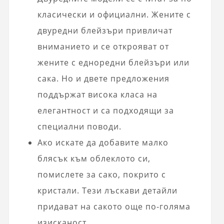
класически и официални. Жените с
двуредни блейзъри привличат
вниманието и се открояват от
жените с едноредни блейзъри или
сака. Но и двете предложения
поддържат висока класа на
елегантност и са подходящи за
специални поводи.
Ако искате да добавите малко
блясък към облеклото си,
помислете за сако, покрито с
кристали. Тези лъскави детайли
придават на сакото още по-голяма
изисканост.