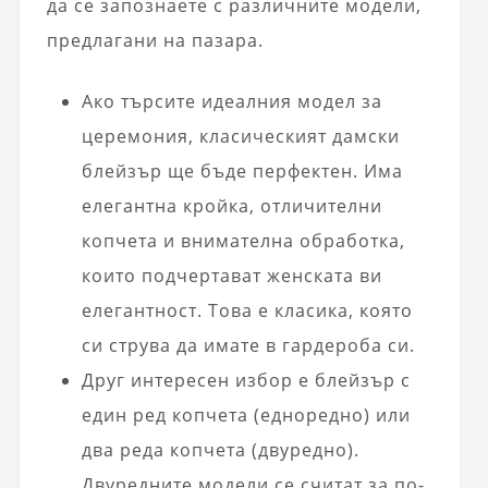
да се запознаете с различните модели,
предлагани на пазара.
Ако търсите идеалния модел за
церемония, класическият дамски
блейзър ще бъде перфектен. Има
елегантна кройка, отличителни
копчета и внимателна обработка,
които подчертават женската ви
елегантност. Това е класика, която
си струва да имате в гардероба си.
Друг интересен избор е блейзър с
един ред копчета (едноредно) или
два реда копчета (двуредно).
Двуредните модели се считат за по-