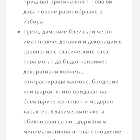
придават оригиналност. Това ви
дава повече разнообразие в
избора.
Трето, дамските блейзъри често
имат повече детайли и декорации в
сравнение с класическите сака.
Това могат да бъдат например
декоративни копчета,
контрастиращи кантове, бродерии
или шарки, които придават на
блейзърите женствен и модерен
характер. Класическите якета
обикновено са по-сдържани и
минималистични в това отношение.