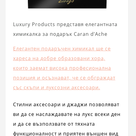
Luxury Products представя елегантната
химикалка за подарък Caran d’Ache
Елегантен подаръчен химикал ще се
хареса на добре образовани хора,
които заемат висока професионална
позиция и осъзнават, че се обграждат
със скъпи и луксозни аксесоари.
Стилни аксесоари и джаджи позволяват
ви да се наслаждавате на лукс всеки ден
и да се възползвате от тяхната
функционалност и приятен външен вид