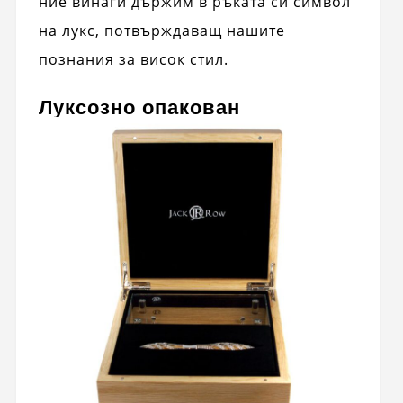
ние винаги държим в ръката си символ
на лукс, потвърждаващ нашите
познания за висок стил.
Луксозно опакован