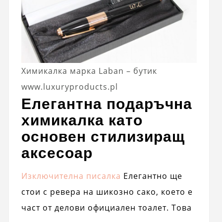
Химикалка марка Laban – бутик
www.luxuryproducts.pl
Елегантна подаръчна
химикалка като
основен стилизиращ
аксесоар
Изключителна писалка
Елегантно ще
стои с ревера на шикозно сако, което е
част от делови официален тоалет. Това