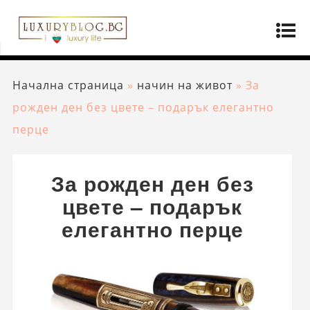
Начална страница
»
начин на живот
»
За
рожден ден без цвете – подарък елегантно
перце
За рожден ден без
цвете – подарък
елегантно перце