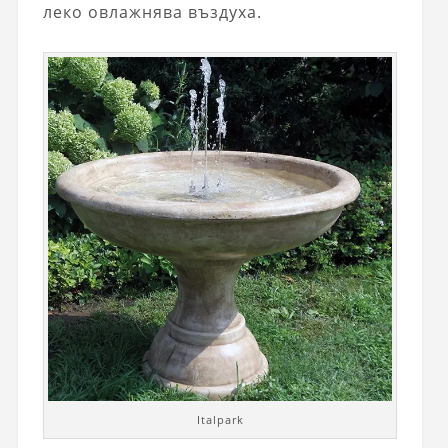
леко овлажнява въздуха.
Italpark