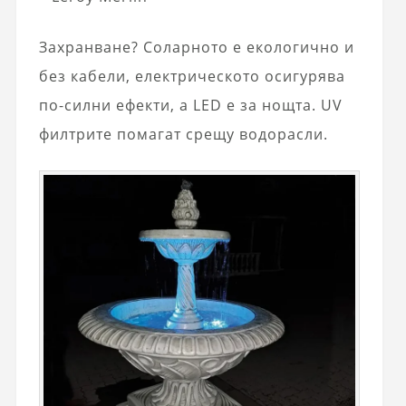
Захранване? Соларното е екологично и
без кабели, електрическото осигурява
по-силни ефекти, а LED е за нощта. UV
филтрите помагат срещу водорасли.