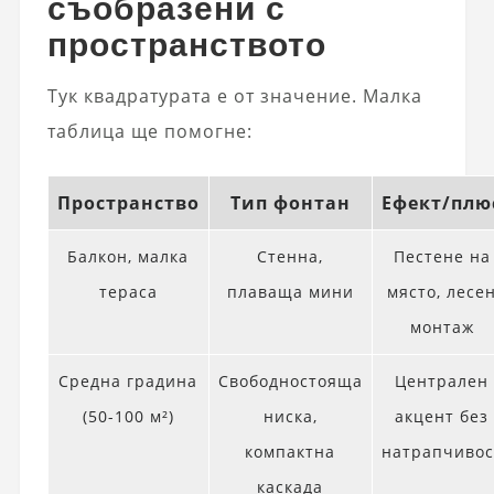
съобразени с
пространството
Тук квадратурата е от значение. Малка
таблица ще помогне:
Пространство
Тип фонтан
Ефект/плю
Балкон, малка
Стенна,
Пестене на
тераса
плаваща мини
място, лесе
монтаж
Средна градина
Свободностояща
Централен
(50-100 м²)
ниска,
акцент без
компактна
натрапчивос
каскада