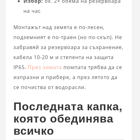
Избор:
ок. 2× обема на резервоара
на час
Монтажът над земята е по-лесен,
подземният е по-траен (но по-скъп). Не
забравяй за резервоара за съхранение,
кабела 10-20 м и степента на защита
IP65.
През зимата
помпата трябва да се
изпразни и прибере, а през лятото да
се почиства от водорасли.
Последната капка,
която обединява
всичко