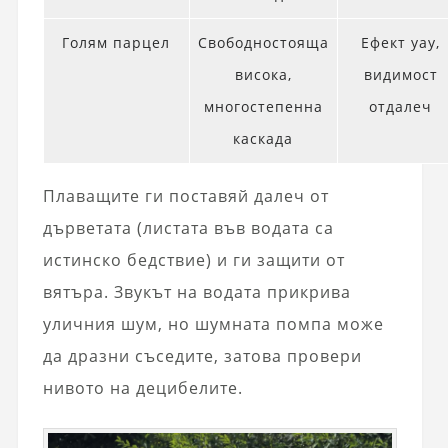
Голям парцел
Свободностояща
Ефект уау,
висока,
видимост
многостепенна
отдалеч
каскада
Плаващите ги поставяй далеч от
дърветата (листата във водата са
истинско бедствие) и ги защити от
вятъра. Звукът на водата прикрива
уличния шум, но шумната помпа може
да дразни съседите, затова провери
нивото на децибелите.