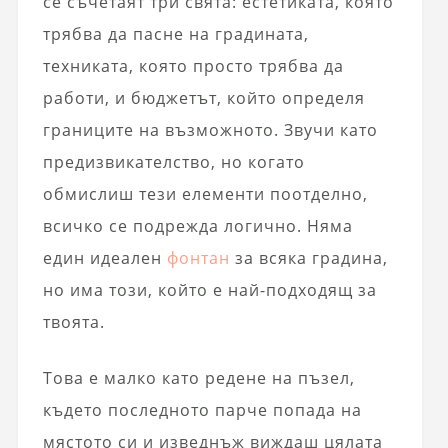
се съчетаят три свята: естетиката, която
трябва да пасне на градината,
техниката, която просто трябва да
работи, и бюджетът, който определя
границите на възможното. Звучи като
предизвикателство, но когато
обмислиш тези елементи поотделно,
всичко се подрежда логично. Няма
един идеален
фонтан
за всяка градина,
но има този, който е най-подходящ за
твоята.
Това е малко като редене на пъзел,
където последното парче попада на
мястото си и изведнъж виждаш цялата