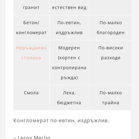
гранит
естествен вид
Бетон/
По-евтин,
По-малко
конгломерат
издръжлив
благороден
Неръждаема
Модерен
По-високи
стомана
(кортен с
разходи
контролирана
ръжда)
Смола
Лека,
По-малко
бюджетна
трайна
Конгломерат по-евтин, издръжлив.
– Leroy Merlin