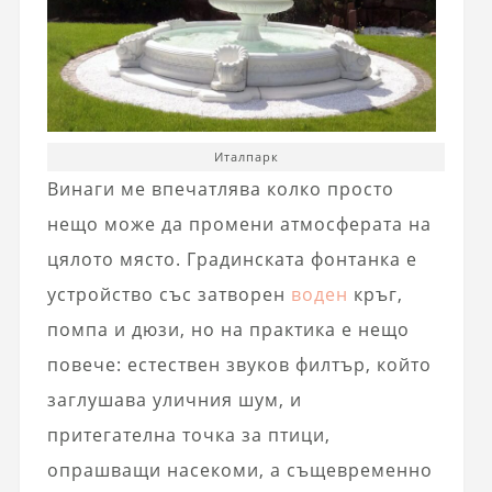
Италпарк
Винаги ме впечатлява колко просто
нещо може да промени атмосферата на
цялото място. Градинската фонтанка е
устройство със затворен
воден
кръг,
помпа и дюзи, но на практика е нещо
повече: естествен звуков филтър, който
заглушава уличния шум, и
притегателна точка за птици,
опрашващи насекоми, а същевременно