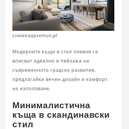
снимка
архетип.pl
Модерните къщи в стил плевня се
вписват идеално в пейзажа на
съвременното градско развитие,
предлагайки вечен дизайн и комфорт
на използване.
Минималистична
къща в скандинавски
стил