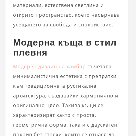
материали, естествена светлина и
открито пространство, което насърчава
усещането за свобода и спокойствие.
Модерна къща в стил
плевня
Модерен дизайн на хамбар
съчетава
минималистична естетика с препратки
към традиционната рустикална
архитектура, създавайки хармонично и
оригинално цяло. Такива къщи се
характеризират както с проста,
геометрична форма, така и с двускатен
покрив без стрехи, който се отнася до