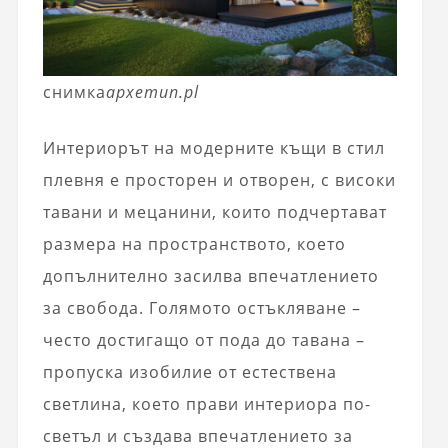
снимка
архетип.pl
Интериорът на модерните къщи в стил
плевня е просторен и отворен, с високи
тавани и мецанини, които подчертават
размера на пространството, което
допълнително засилва впечатлението
за свобода. Голямото остъкляване –
често достигащо от пода до тавана –
пропуска изобилие от естествена
светлина, което прави интериора по-
светъл и създава впечатлението за