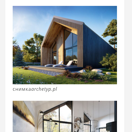
снимка
archetyp.pl