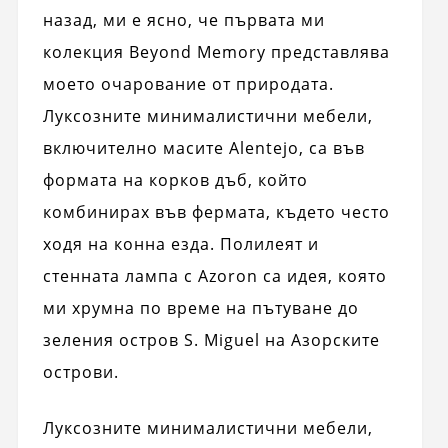
назад, ми е ясно, че първата ми
колекция Beyond Memory представлява
моето очарование от природата.
Луксозните минималистични мебели,
включително масите Alentejo, са във
формата на корков дъб, който
комбинирах във фермата, където често
ходя на конна езда. Полилеят и
стенната лампа с Azoron са идея, която
ми хрумна по време на пътуване до
зеления остров S. Miguel на Азорските
острови.
Луксозните минималистични мебели,