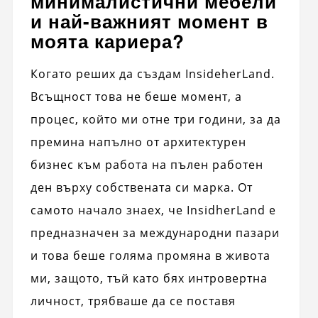
минималистични мебели
и най-важният момент в
моята кариера?
Когато реших да създам InsideherLand.
Всъщност това не беше момент, а
процес, който ми отне три години, за да
премина напълно от архитектурен
бизнес към работа на пълен работен
ден върху собствената си марка. От
самото начало знаех, че InsidherLand е
предназначен за международни пазари
и това беше голяма промяна в живота
ми, защото, тъй като бях интровертна
личност, трябваше да се поставя