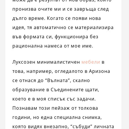
пронизва очите ми и се завръща след
дълго време. Когато се появи нова
идея, тя автоматично се материализира
във формата си, функционира без
рационална намеса от мое име.
Луксозен минималистичен
мебели
в
това, например, огледалото в Аризона
се отнася до “Вълната”, скално
образувание в Съединените щати,
което е в моя списък със задачи.
Познавам този пейзаж от толкова
години, но една специална снимка,
която видях внезапно, “събуди” личната