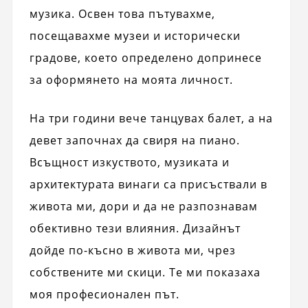
музика. Освен това пътувахме,
посещавахме музеи и исторически
градове, което определено допринесе
за оформянето на моята личност.
На три години вече танцувах балет, а на
девет започнах да свиря на пиано.
Всъщност изкуството, музиката и
архитектурата винаги са присъствали в
живота ми, дори и да не разпознавам
обективно тези влияния. Дизайнът
дойде по-късно в живота ми, чрез
собствените ми скици. Те ми показаха
моя професионален път.