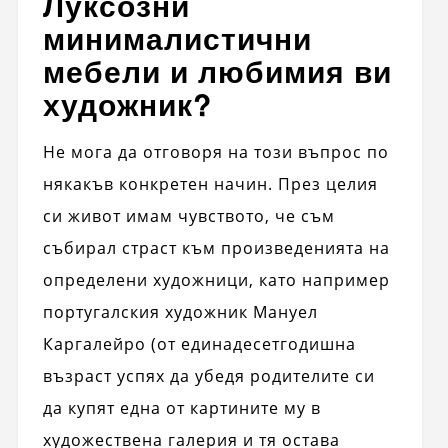
Луксозни
минималистични
мебели и любимия ви
художник?
Не мога да отговоря на този въпрос по
някакъв конкретен начин. През целия
си живот имам чувството, че съм
събирал страст към произведенията на
определени художници, като например
португалския художник Мануел
Каргалейро (от единадесетгодишна
възраст успях да убедя родителите си
да купят една от картините му в
художествена галерия и тя остава