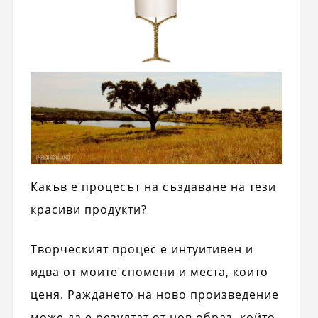
Какъв е процесът на създаване на тези
красиви продукти?
Творческият процес е интуитивен и
идва от моите спомени и места, които
ценя. Раждането на ново произведение
може да е резултат от нов образ, който