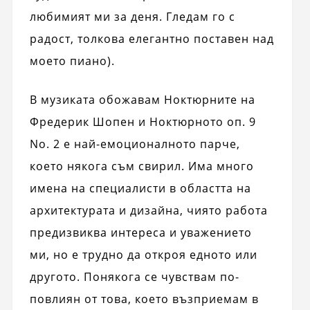
любимият ми за деня. Гледам го с
радост, толкова елегантно поставен над
моето пиано).
В музиката обожавам Ноктюрните на
Фредерик Шопен и Ноктюрното оп. 9
No. 2 е най-емоционалното парче,
което някога съм свирил. Има много
имена на специалисти в областта на
архитектурата и дизайна, чиято работа
предизвиква интереса и уважението
ми, но е трудно да откроя едното или
другото. Понякога се чувствам по-
повлиян от това, което възприемам в