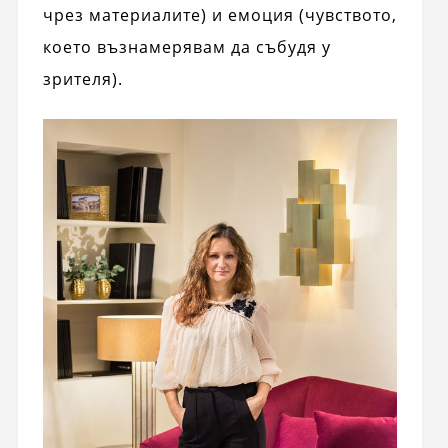
чрез материалите) и емоция (чувството,
което възнамерявам да събудя у
зрителя).