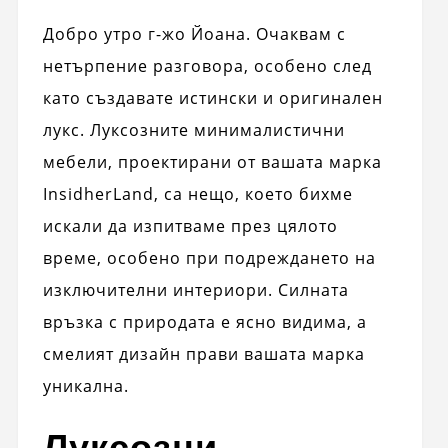
Добро утро г-жо Йоана. Очаквам с
нетърпение разговора, особено след
като създавате истински и оригинален
лукс. Луксозните минималистични
мебели, проектирани от вашата марка
InsidherLand, са нещо, което бихме
искали да изпитваме през цялото
време, особено при подреждането на
изключителни интериори. Силната
връзка с природата е ясно видима, а
смелият дизайн прави вашата марка
уникална.
Луксозни