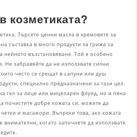
 в козметиката?
метика. Търсете ценни масла в кремовете за
на съставка в много продукти за грижа за
а нейното възстановяване. Той е особено
е. Не забравяйте да не използвате силни
които често се срещат в сапуни или душ
родукти, специално предназначени за тази цел.
а гел за лице или мицеларен флуид, но и пяна
да почистите добре кожата си, можете да
четки и масажори. Въпреки това, ако кожата
е внимателни, когато започнете да използвате
редите.