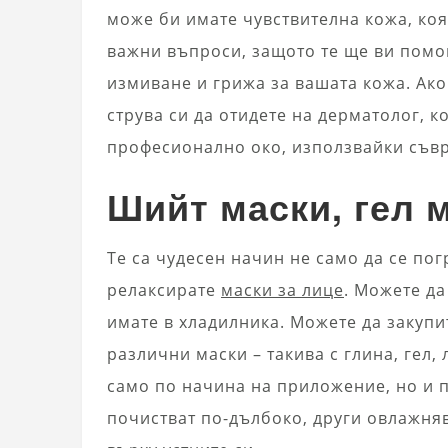
може би имате чувствителна кожа, коя
важни въпроси, защото те ще ви помо
измиване и грижа за вашата кожа. Ако
струва си да отидете на дерматолог, 
професионално око, използвайки съв
Шийт маски, гел 
Те са чудесен начин не само да се пог
релаксирате
маски за лице
. Можете да
имате в хладилника. Можете да закупи
различни маски – такива с глина, гел,
само по начина на приложение, но и п
почистват по-дълбоко, други овлажня