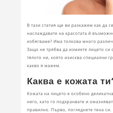
В тази статия ще ви разкажем как да се
наслаждавате на красотата й възможно
избягваме? Има толкова много различ
Защо не трябва да измиете лицето си с
тялото ни, която изисква специални г
какво я мажем.
Каква е кожата ти
Кожата на лицето е особено деликатна
него, като го подхранвате и омазняват
правилно. Първо, погледнете тена си. 