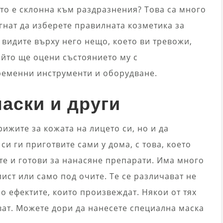
то е склонна към раздразнения? Това са много
гнат да изберете правилната козметика за
 видите върху него нещо, което ви тревожи,
който ще оцени състоянието му с
ременни инструменти и оборудване.
маски и други
рижите за кожата на лицето си, но и да
 си ги приготвите сами у дома, с това, което
те и готови за нанасяне препарати. Има много
 лист или само под очите. Те се различават не
о ефектите, които произвеждат. Някои от тях
ват. Можете дори да нанесете специална маска