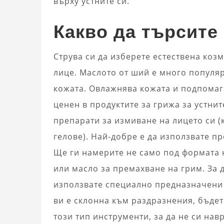
върху устните си.
Какво да търсите
Струва си да изберете естествена коз
лице. Маслото от ший е много популяр
кожата. Овлажнява кожата и подпомаг
ценен в продуктите за грижа за устнит
препарати за измиване на лицето си (
гелове). Най-добре е да използвате п
Ще ги намерите не само под формата н
или масло за премахване на грим. За 
използвате специално предназначени 
ви е склонна към раздразнения, бъдет
този тип инструменти, за да не си нав