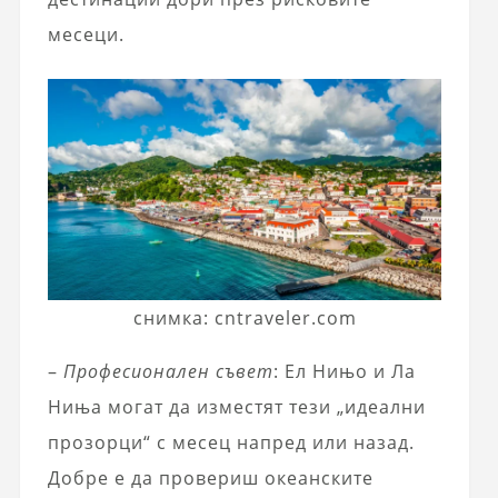
месеци.
снимка: cntraveler.com
–
Професионален съвет
: Ел Нињо и Ла
Ниња могат да изместят тези „идеални
прозорци“ с месец напред или назад.
Добре е да провериш океанските