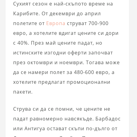
Сухият сезон е най-скъпото време на
Карибите. От декември до април
полетите от
Европа
струват 700-900
евро, а хотелите вдигат цените си дори
с 40%. През май цените падат, но
истинските изгодни оферти започват
през октомври и ноември. Тогава може
да се намери полет за 480-600 евро, а
хотелите предлагат промоционални
пакети.
Струва си да се помни, че цените не
падат равномерно навсякъде. Барбадос
или Антигуа остават скъпи по-дълго от