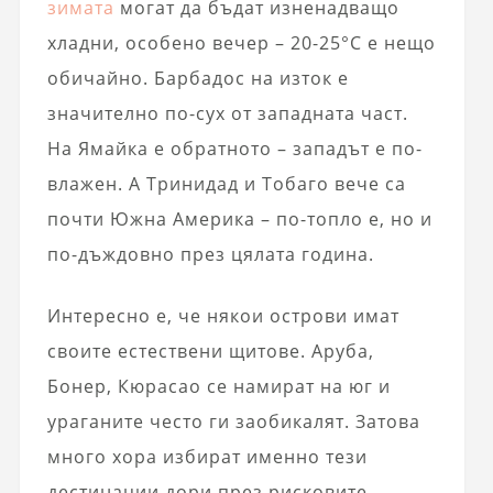
зимата
могат да бъдат изненадващо
хладни, особено вечер – 20-25°C е нещо
обичайно. Барбадос на изток е
значително по-сух от западната част.
На Ямайка е обратното – западът е по-
влажен. А Тринидад и Тобаго вече са
почти Южна Америка – по-топло е, но и
по-дъждовно през цялата година.
Интересно е, че някои острови имат
своите естествени щитове. Аруба,
Бонер, Кюрасао се намират на юг и
ураганите често ги заобикалят. Затова
много хора избират именно тези
дестинации дори през рисковите