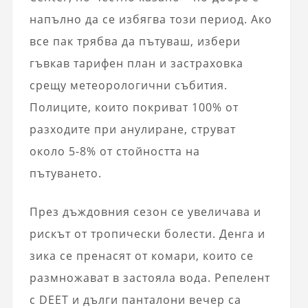
напълно да се избягва този период. Ако
все пак трябва да пътуваш, избери
гъвкав тарифен план и застраховка
срещу метеорологични събития.
Полиците, които покриват 100% от
разходите при анулиране, струват
около 5-8% от стойността на
пътуването.
През дъждовния сезон се увеличава и
рискът от тропически болести. Денга и
зика се пренасят от комари, които се
размножават в застояла вода. Репелент
с DEET и дълги панталони вечер са