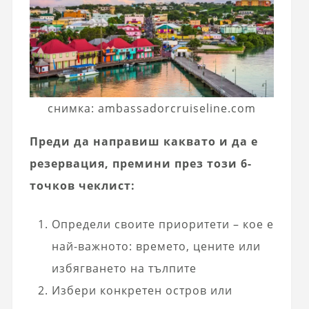
снимка: ambassadorcruiseline.com
Преди да направиш каквато и да е
резервация, премини през този 6-
точков чеклист:
Определи своите приоритети – кое е
най-важното: времето, цените или
избягването на тълпите
Избери конкретен остров или