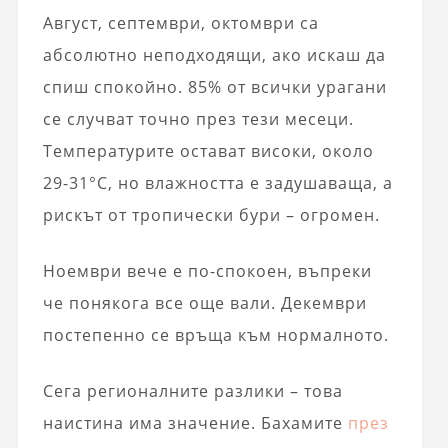
Август, септември, октомври са
абсолютно неподходящи, ако искаш да
спиш спокойно. 85% от всички урагани
се случват точно през тези месеци.
Температурите остават високи, около
29-31°C, но влажността е задушаваща, а
рискът от тропически бури – огромен.
Ноември вече е по-спокоен, въпреки
че понякога все още вали. Декември
постепенно се връща към нормалното.
Сега регионалните разлики – това
наистина има значение. Бахамите
през