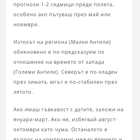
прогнози 1-2 седмици преди полета,
особено ако пътуваш през май или
ноември.
Изтокът на региона (Малки Антили)
обикновено е по-предсказуем по
отношение на времето от западa
(Големи Антили). Северът е по-хладен
през зимата, югът е по-стабилен през
лятото.
Ако имаш гъвкавост с датите, заложи на
януари-март. Ако не, избягвай август-
октомври като чума. Останалото е
въпрос на компромис между времето и