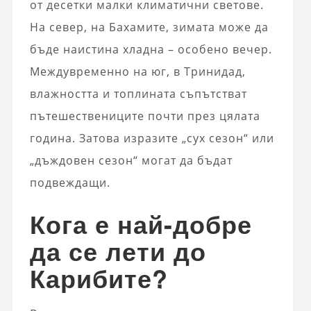
от десетки малки климатични светове.
На север, на Бахамите, зимата може да
бъде наистина хладна – особено вечер.
Междувременно на юг, в Тринидад,
влажността и топлината съпътстват
пътешествениците почти през цялата
година. Затова изразите „сух сезон“ или
„дъждовен сезон“ могат да бъдат
подвеждащи.
Кога е най-добре
да се лети до
Карибите?