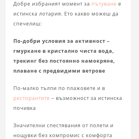
Добре избраният момент за
пътуване
е
истинска лотария. Ето какво можеш да
спечелиш:
По-добри условия за активност –
гмуркане в кристално чиста вода,
трекинг без постоянно намокряне,
плаване с предвидими ветрове
По-малко тълпи по плажовете и в
ресторантите
– възможност за истинска
почивка
Значителни спестявания от полети и
нощувки без компромис с комфорта