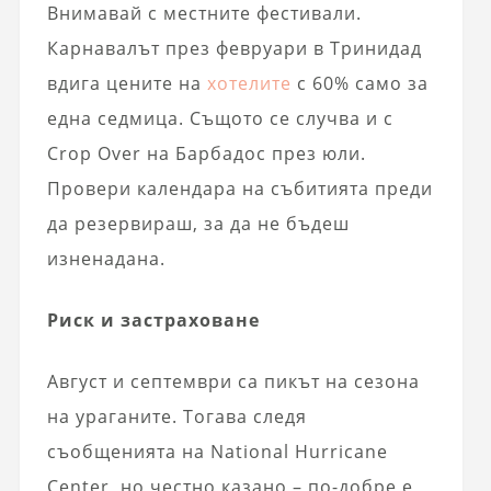
Внимавай с местните фестивали.
Карнавалът през февруари в Тринидад
вдига цените на
хотелите
с 60% само за
една седмица. Същото се случва и с
Crop Over на Барбадос през юли.
Провери календара на събитията преди
да резервираш, за да не бъдеш
изненадана.
Риск и застраховане
Август и септември са пикът на сезона
на ураганите. Тогава следя
съобщенията на National Hurricane
Center, но честно казано – по-добре е