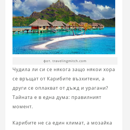
фот. travelingmitch.com
Чудила ли си се някога защо някои хора
се връщат от Карибите възхитени, а
други се оплакват от дъжд и урагани?
Тайната е в една дума: правилният
момент.
Карибите не са един климат, а мозайка