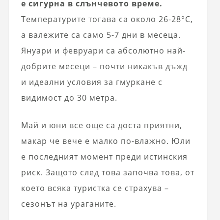
е сигурна в слънчевото време.
Температурите тогава са около 26-28°C,
а валежите са само 5-7 дни в месеца.
Януари и февруари са абсолютно най-
добрите месеци – почти никакъв дъжд
и идеални условия за гмуркане с
видимост до 30 метра.
Май и юни все още са доста приятни,
макар че вече е малко по-влажно. Юли
е последният момент преди истинския
риск. Защото след това започва това, от
което всяка туристка се страхува –
сезонът на ураганите.