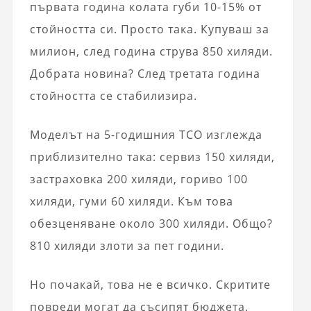
първата година колата губи 10-15% от
стойността си. Просто така. Купуваш за
милион, след година струва 850 хиляди.
Добрата новина? След третата година
стойността се стабилизира.
Моделът на 5-годишния TCO изглежда
приблизително така: сервиз 150 хиляди,
застраховка 200 хиляди, гориво 100
хиляди, гуми 60 хиляди. Към това
обезценяване около 300 хиляди. Общо?
810 хиляди злоти за пет години.
Но почакай, това не е всичко. Скритите
повреди могат да съсипят бюджета.