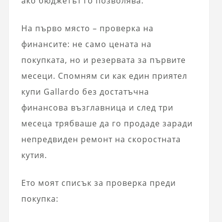
ако бюджетът го позволява.
На първо място – проверка на
финансите: не само цената на
покупката, но и резервата за първите
месеци. Спомням си как един приятел
купи Gallardo без достатъчна
финансова възглавница и след три
месеца трябваше да го продаде заради
непредвиден ремонт на скоростната
кутия.
Ето моят списък за проверка преди
покупка: