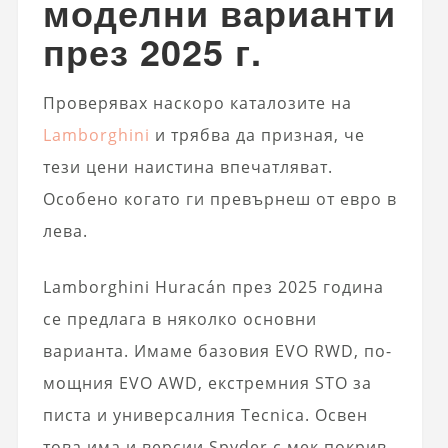
моделни варианти
през 2025 г.
Проверявах наскоро каталозите на
Lamborghini
и трябва да призная, че
тези цени наистина впечатляват.
Особено когато ги превърнеш от евро в
лева.
Lamborghini Huracán през 2025 година
се предлага в няколко основни
варианта. Имаме базовия EVO RWD, по-
мощния EVO AWD, екстремния STO за
писта и универсалния Tecnica. Освен
това има и версии Spyder с мек покрив.