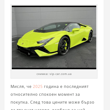
снимка: vip-car.com.ua
Мисля, че
2025
година е последният
относително спокоен момент за
покупка. След това цените може бързо
да тръгнат нагоре, особено за най-