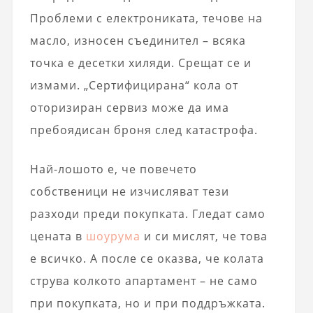
Проблеми с електрониката, течове на
масло, износен съединител – всяка
точка е десетки хиляди. Срещат се и
измами. „Сертифицирана“ кола от
оторизиран сервиз може да има
пребоядисан броня след катастрофа.
Най-лошото е, че повечето
собственици не изчисляват тези
разходи преди покупката. Гледат само
цената в
шоурума
и си мислят, че това
е всичко. А после се оказва, че колата
струва колкото апартамент – не само
при покупката, но и при поддръжката.