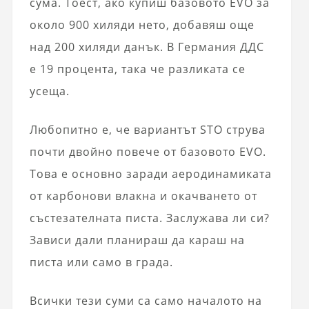
сума. Тоест, ако купиш базовото EVO за
около 900 хиляди нето, добавяш още
над 200 хиляди данък. В Германия ДДС
е 19 процента, така че разликата се
усеща.
Любопитно е, че вариантът STO струва
почти двойно повече от базовото EVO.
Това е основно заради аеродинамиката
от карбонови влакна и окачването от
състезателната писта. Заслужава ли си?
Зависи дали планираш да караш на
писта или само в града.
Всички тези суми са само началото на