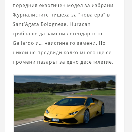
поредния екзотичен модел за избрани.
Журналистите пишеха за “нова ера” в
Sant’Agata Bolognese. Huracán
трябваше да замени легендарното
Gallardo и… наистина го замени. Но
никой не предвиди колко много ще се
промени пазарът за едно десетилетие.