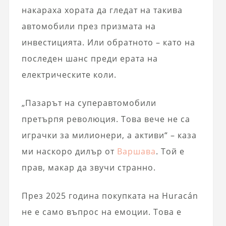
накараха хората да гледат на такива
автомобили през призмата на
инвестицията. Или обратното – като на
последен шанс преди ерата на
електрическите коли.
„Пазарът на суперавтомобили
претърпя революция. Това вече не са
играчки за милионери, а активи“ – каза
ми наскоро дилър от
Варшава
. Той е
прав, макар да звучи странно.
През 2025 година покупката на Huracán
не е само въпрос на емоции. Това е