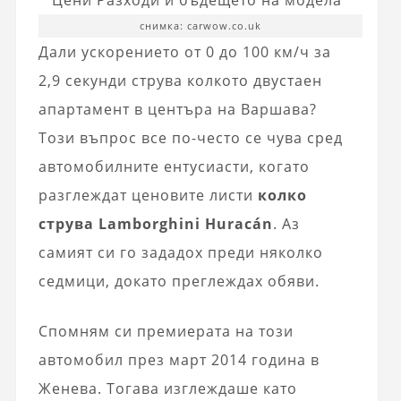
снимка: carwow.co.uk
Дали ускорението от 0 до 100 км/ч за
2,9 секунди струва колкото двустаен
апартамент в центъра на Варшава?
Този въпрос все по-често се чува сред
автомобилните ентусиасти, когато
разглеждат ценовите листи
колко
струва Lamborghini Huracán
. Аз
самият си го зададох преди няколко
седмици, докато преглеждах обяви.
Спомням си премиерата на този
автомобил през март 2014 година в
Женева. Тогава изглеждаше като