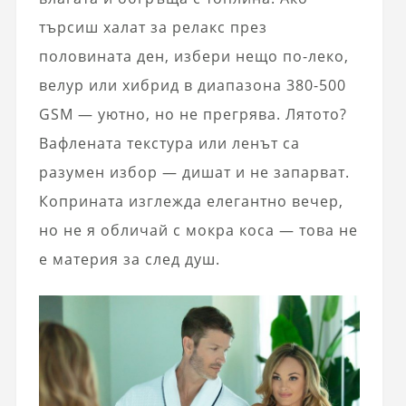
търсиш халат за релакс през
половината ден, избери нещо по-леко,
велур или хибрид в диапазона 380-500
GSM — уютно, но не прегрява. Лятото?
Вафлената текстура или ленът са
разумен избор — дишат и не запарват.
Коприната изглежда елегантно вечер,
но не я обличай с мокра коса — това не
е материя за след душ.