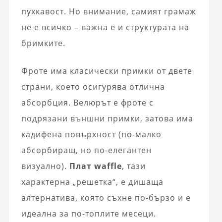
пухкавост. Но внимание, самият грамаж
не е всичко – важна е и структурата на
бримките.
Фроте има класически примки от двете
страни, което осигурява отлична
абсорбция. Велюрът е фроте с
подрязани външни примки, затова има
кадифена повърхност (по-малко
абсорбиращ, но по-елегантен
визуално).
Плат waffle
, тази
характерна „решетка“, е дишаща
алтернатива, която съхне по-бързо и е
идеална за по-топлите месеци.