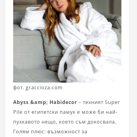
фот. graccioza.com
Abyss &amp; Habidecor
– техният Super
Pile от египетски памук е може би най-
пухкавото нещо, което съм докосвала.
Голям плюс: възможност за