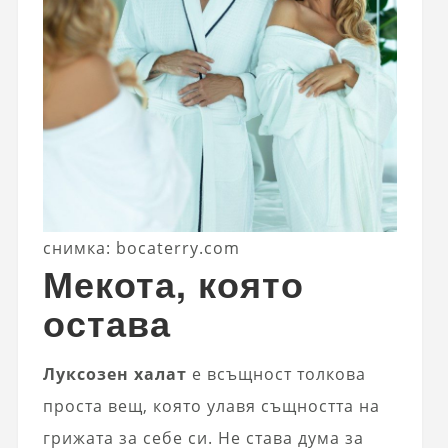
снимка: bocaterry.com
Мекота, която
остава
Луксозен халат
е всъщност толкова
простa вещ, която улавя същността на
грижата за себе си. Не става дума за