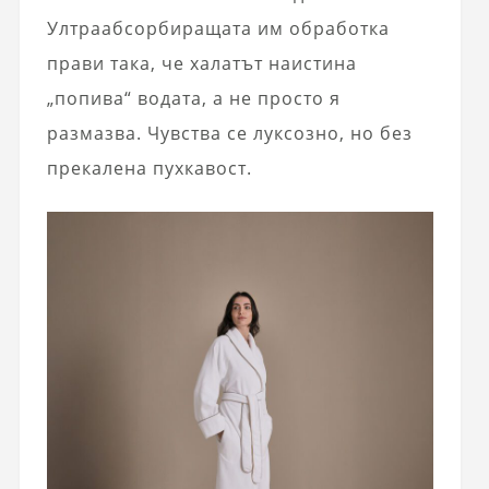
Ултраабсорбиращата им обработка
прави така, че халатът наистина
„попива“ водата, а не просто я
размазва. Чувства се луксозно, но без
прекалена пухкавост.