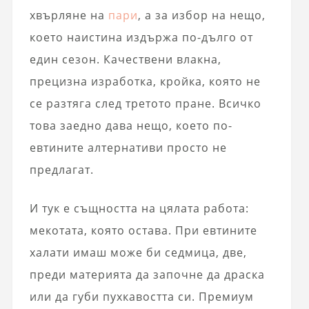
хвърляне на
пари
, а за избор на нещо,
което наистина издържа по-дълго от
един сезон. Качествени влакна,
прецизна изработка, кройка, която не
се разтяга след третото пране. Всичко
това заедно дава нещо, което по-
евтините алтернативи просто не
предлагат.
И тук е същността на цялата работа:
мекотата, която остава. При евтините
халати имаш може би седмица, две,
преди материята да започне да драска
или да губи пухкавостта си. Премиум