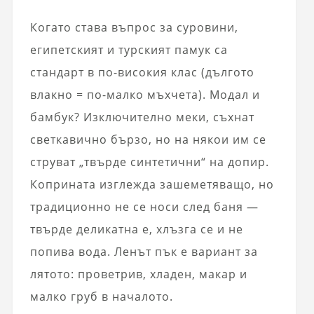
Когато става въпрос за суровини,
египетският и турският памук са
стандарт в по-високия клас (дългото
влакно = по-малко мъхчета). Модал и
бамбук? Изключително меки, съхнат
светкавично бързо, но на някои им се
струват „твърде синтетични“ на допир.
Коприната изглежда зашеметяващо, но
традиционно не се носи след баня —
твърде деликатна е, хлъзга се и не
попива вода. Ленът пък е вариант за
лятото: проветрив, хладен, макар и
малко груб в началото.