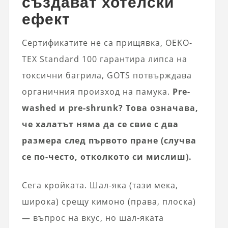
създават хотелски
ефект
Сертификатите не са прищявка, OEKO-
TEX Standard 100 гарантира липса на
токсични багрила, GOTS потвърждава
органичния произход на памука.
Pre-
washed и pre-shrunk? Това означава,
че халатът няма да се свие с два
размера след първото пране (случва
се по-често, отколкото си мислиш).
Сега кройката. Шал-яка (тази мека,
широка) срещу кимоно (права, плоска)
— въпрос на вкус, но шал-яката