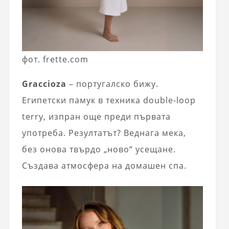
фот. frette.com
Graccioza
– португалско бижу.
Египетски памук в техника double-loop
terry, изпран още преди първата
употреба. Резултатът? Веднага мека,
без онова твърдо „ново“ усещане.
Създава атмосфера на домашен спа.