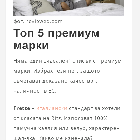
фот. reviewed.com
Топ 5 премиум
марки
Няма един „идеален“ списък с премиум
марки. Избрах тези пет, защото
съчетават доказано качество с
наличност в ЕС.
Frette
–
италиански
стандарт за хотели
от класата на Ritz. Използват 100%
памучна хавлия или велур, характерен
шал-яка. Какво ме изненада?