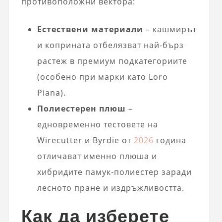
противоположни вектора:
Естествени материали
– кашмирът
и коприната отбелязват най-бърз
растеж в премиум подкатегориите
(особено при марки като Loro
Piana).
Полиестерен плюш
–
едновременно тестовете на
Wirecutter и Byrdie от
2026
година
отличават именно плюша и
хибридите памук-полиестер заради
лесното пране и издръжливостта.
Как да изберете