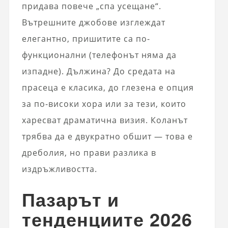
придава повече „спа усещане“.
Вътрешните джобове изглеждат
елегантно, пришитите са по-
функционални (телефонът няма да
изпадне). Дължина? До средата на
прасеца е класика, до глезена е опция
за по-високи хора или за тези, които
харесват драматична визия. Коланът
трябва да е двукратно обшит — това е
дреболия, но прави разлика в
издръжливостта.
Пазарът и
тенденциите 2026