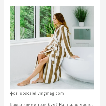
фот. upscalelivingmag.com
Какво движи този бум? На първо място,