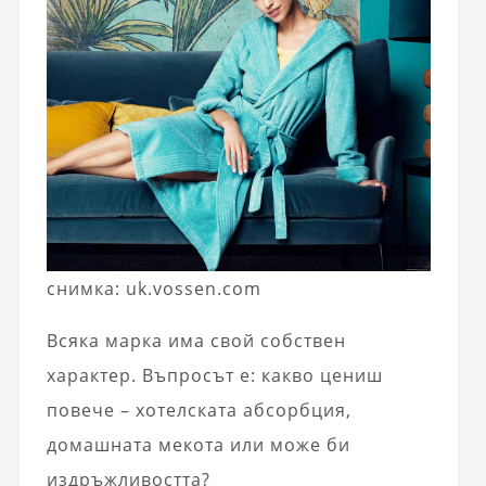
снимка: uk.vossen.com
Всяка марка има свой собствен
характер. Въпросът е: какво цениш
повече – хотелската абсорбция,
домашната мекота или може би
издръжливостта?