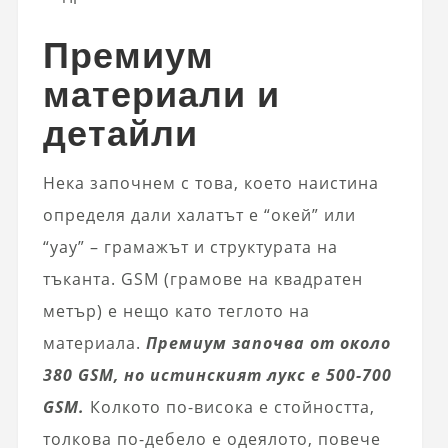
Премиум
материали и
детайли
Нека започнем с това, което наистина
определя дали халатът е “окей” или
“уау” – грамажът и структурата на
тъканта. GSM (грамове на квадратен
метър) е нещо като теглото на
материала.
Премиум започва от около
380 GSM, но истинският лукс е 500-700
GSM.
Колкото по-висока е стойността,
толкова по-дебело е одеялото, повече