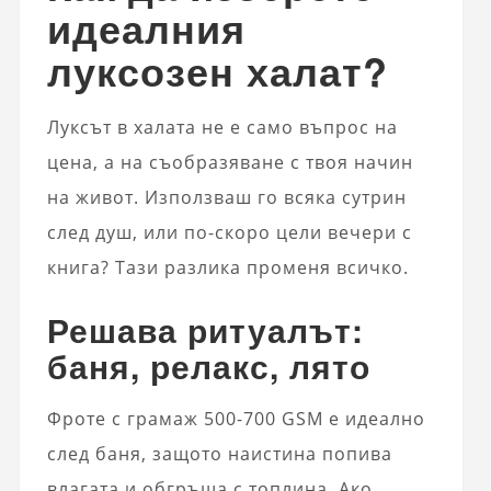
идеалния
луксозен халат?
Луксът в халата не е само въпрос на
цена, а на съобразяване с твоя начин
на живот. Използваш го всяка сутрин
след душ, или по-скоро цели вечери с
книга? Тази разлика променя всичко.
Решава ритуалът:
баня, релакс, лято
Фроте с грамаж 500-700 GSM е идеално
след баня, защото наистина попива
влагата и обгръща с топлина. Ако