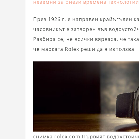
неземни за онези времена технологии
През 1926 г. е направен крайъгълен к
часовникът е затворен във водоустойч
Разбира се, не всички вярваха, че та
че марката Rolex реши да я използва.
снимка rolex.com Първият водоустойч