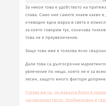
Сн
За някои това е удобството на притеж
слава. Само ние самите знаем какво е
очевидно една марка в света е измис
за което говорим тук, означава толков
това не е преувеличение.
Защо това име е толкова ясно свърза
Дали това са дългосрочни маркетинго
увлечение по нещо, което не е за всек
лесен, защото много фактори допринес
Струва ми се, че марката Rolex е пред
часовникарството. Необикновен и гер