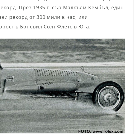
екорд. През 1935 г. сър Малкълм Кембъл, един
ви рекорд от 300 мили в час, или
орост в Боневил Солт Флетс в Юта.