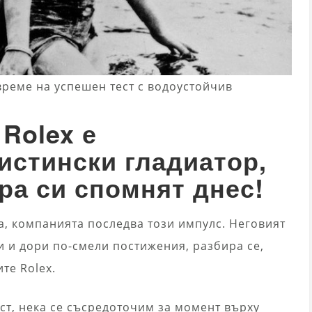
 време на успешен тест с водоустойчив
Rolex е
истински гладиатор,
ра си спомнят днес!
а, компанията последва този импулс. Неговият
и и дори по-смели постижения, разбира се,
те Rolex.
ст, нека се съсредоточим за момент върху