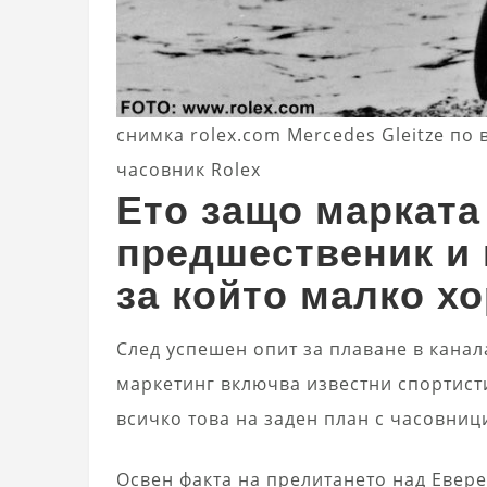
снимка rolex.com Mercedes Gleitze по
часовник Rolex
Ето защо марката 
предшественик и 
за който малко хо
След успешен опит за плаване в канал
маркетинг включва известни спортист
всичко това на заден план с часовници
Освен факта на прелитането над Евере