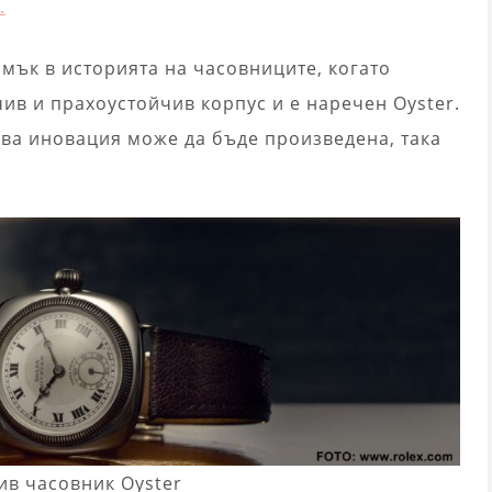
.
амък в историята на часовниците, когато
ив и прахоустойчив корпус и е наречен Oyster.
кава иновация може да бъде произведена, така
ив часовник Oyster