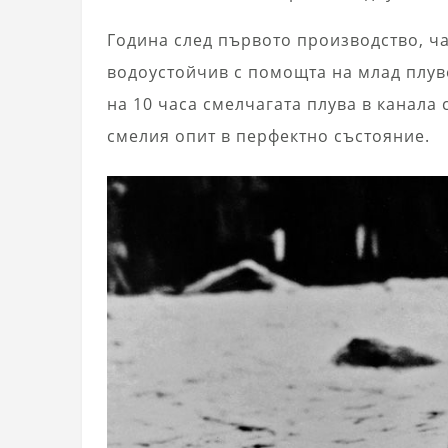
Година след първото производство, ча
водоустойчив с помощта на млад плуве
на 10 часа смелчагата плува в канала 
смелия опит в перфектно състояние.