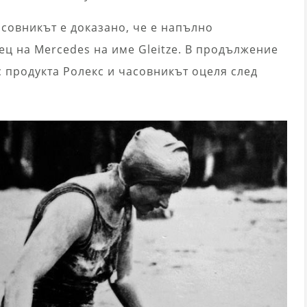
совникът е доказано, че е напълно
ц на Mercedes на име Gleitze. В продължение
с продукта Ролекс и часовникът оцеля след