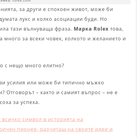
имка: rolex.com
анията, за други е спокоен живот, може би
 думата лукс и колко асоциации буди. Но
лила тази вълнуваща фраза.
Марка Rolex
това,
а много за всеки човек, колкото и желанието и
но с нещо много елитно?
ви усилия или може би типично мъжко
и? Отговорът – както и самият въпрос – не е
оха за успеха.
и всичко символ в историята на
оичен пионер, разчитащ на своите идеи и