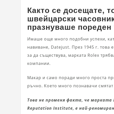
Както се досещате, т
швейцарски часовник
празнуваше пореден 
Имаше още много подобни успехи, ка
навиване, Datejust. През 1945 г. това
за да съществува, марката Rolex тряб
компании.
Макар и само поради много проста при
ръчно. Което много познавачи смятат 
Това не променя факта, че марката 
Reputation Institute, е най-реномир