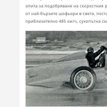
опита за подобряване на скоростния р
от най-бързите шофьори в света, поста
приблизително 485 км/ч, сухопътна ск