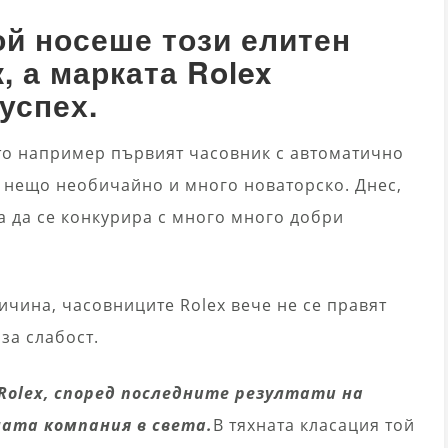
ой носеше този елитен
, а марката Rolex
успех.
то например първият часовник с автоматично
 е нещо необичайно и много новаторско. Днес,
ва да се конкурира с много много добри
чина, часовниците Rolex вече не се правят
за слабост.
Rolex, според последните резултати на
аната компания в света.
В тяхната класация той