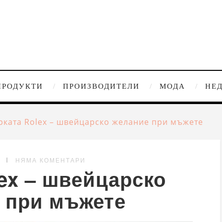
ПРОДУКТИ
ПРОИЗВОДИТЕЛИ
МОДА
НЕ
рката Rolex – швейцарско желание при мъжете
G
НЯМА КОМЕНТАРИ
ex – швейцарско
 при мъжете