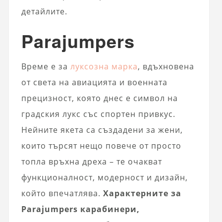
детайлите.
Parajumpers
Време е за
луксозна марка
, вдъхновена
от света на авиацията и военната
прецизност, която днес е символ на
градския лукс със спортен привкус.
Нейните якета са създадени за жени,
които търсят нещо повече от просто
топла връхна дреха – те очакват
функционалност, модерност и дизайн,
който впечатлява.
Характерните за
Parajumpers карабинери,