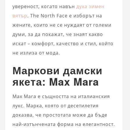
увереност, когато навън
духа зимен
вятър
. The North Face е изборът на
жените, които не се нуждаят от големи
думи, за да покажат, че знаят какво
искат – комфорт, качество и стил, който
не излиза от мода.
Маркови дамски
якета: Max Mara
Max Mara е същността на италианския
лукс. Марка, която от десетилетия
доказва, че простотата може да бъде
най-изтънчената форма на елегантност.