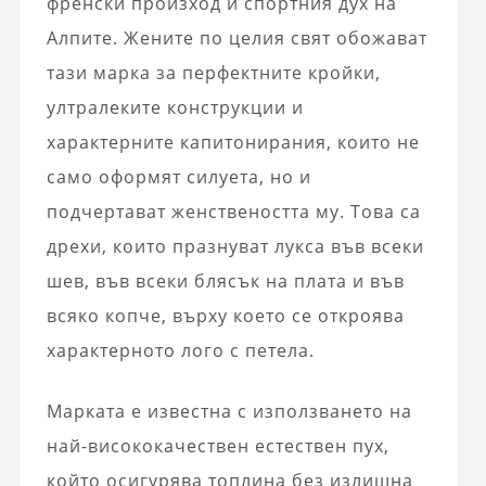
френски произход и спортния дух на
Алпите. Жените по целия свят обожават
тази марка за
перфектните кройки,
ултралеките конструкции и
характерните капитонирания,
които не
само оформят силуета, но и
подчертават женствеността му. Това са
дрехи, които празнуват лукса във всеки
шев, във всеки блясък на плата и във
всяко копче, върху което се откроява
характерното лого с петела.
Марката е известна с използването на
най-висококачествен естествен пух,
който осигурява топлина без излишна