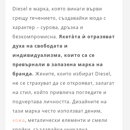
Diesel е марка, която винаги върви
срещу течението, създавайки мода с
характер – сурова, дръзка и
безкомпромисна.
Якета̀та ѝ отразяват
духа на свободата и
индивидуализма, които са се
превърнали в запазена марка на
бранда.
Жените, които избират Diesel,
не се страхуват да се открояват, залагат
на стил, който привлича погледите и
подчертава личността. Дизайните на
тази марка често използват деним,
кожа
, металически елементи и смели
кройки, създавайки уникална