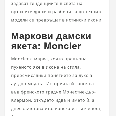
задават тенденциите в света на
връхните дрехи и разбери защо техните
модели се превръщат в истински икони.
Маркови дамски
якета: Moncler
Moncler е марка, която превърна
пухеното яке в икона на стила,
преосмисляйки понятието за лукс в
аутдор модата. Историята ѝ започва
във френското градче Монестие-дьо-
Клермон, откъдето идва и името ѝ, а
днес съчетава италианска изтънченост,