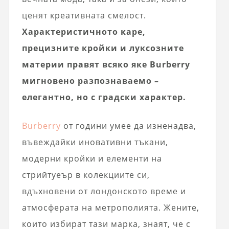
ценят креативната смелост.
Характеристичното каре,
прецизните кройки и луксозните
материи правят всяко яке Burberry
мигновено разпознаваемо –
елегантно, но с градски характер.
Burberry
от години умее да изненадва,
въвеждайки иновативни тъкани,
модерни кройки и елементи на
стрийтуеър в колекциите си,
вдъхновени от лондонското време и
атмосферата на метрополията. Жените,
които избират тази марка, знаят, че с