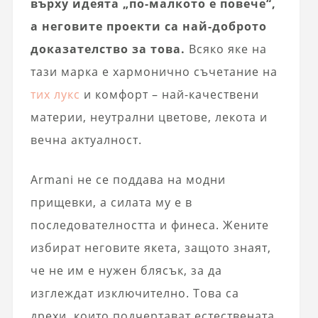
върху идеята „по-малкото е повече“,
а неговите проекти са най-доброто
доказателство за това.
Всяко яке на
тази марка е хармонично съчетание на
тих лукс
и комфорт – най-качествени
материи, неутрални цветове, лекота и
вечна актуалност.
Armani не се поддава на модни
прищевки, а силата му е в
последователността и финеса. Жените
избират неговите якета, защото знаят,
че не им е нужен блясък, за да
изглеждат изключително. Това са
дрехи, които подчертават естествената