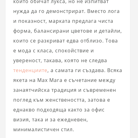
които обичат лукса, но не изпитват
нужда да го демонстрират. Вместо лога
и показност, марката предлага чиста
форма, балансирани цветове и детайли,
които се разкриват едва отблизо. Това
е мода с класа, спокойствие и
увереност, такава, която не следва
тенденциите
, а самата ги създава. Всяка
якета на Max Mara е съчетание между
занаятчийска традиция и съвременен
поглед към женствеността, затова е
еднакво подходяща както за офис
визия, така и за ежедневен,
минималистичен стил.