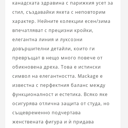
канадската здравина с парижкия усет за
стил, създавайки якета с неповторим
характер. Нейните колекции
есен/зима
впечатляват с прецизни кройки,
елегантна линия и луксозни
довършителни детайли, които ги
превръщат в нещо много повече от
обикновена дреха. Това е истински
символ на елегантността. Mackage е
известна с перфектния баланс между
функционалност и естетика. Всяко яке
осигурява отлична защита от студа, но
същевременно подчертава
женствената фигура и ѝ придава