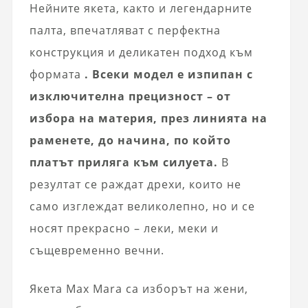
Нейните якета, както и легендарните
палта, впечатляват с перфектна
конструкция и деликатен подход към
формата
. Всеки модел е изпипан с
изключителна прецизност – от
избора на материя, през линията на
раменете, до начина, по който
платът приляга към силуета.
В
резултат се раждат дрехи, които не
само изглеждат великолепно, но и се
носят прекрасно – леки, меки и
същевременно вечни.
Якета Max Mara са изборът на жени,