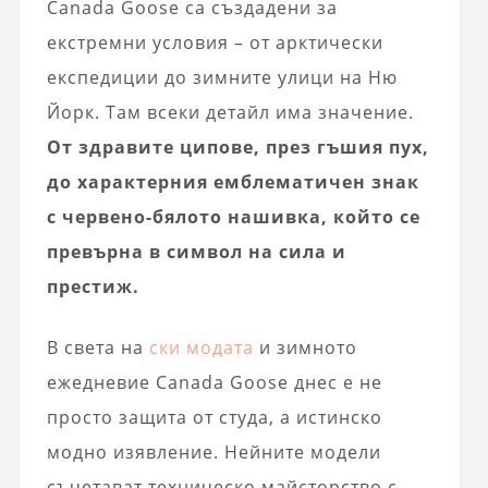
Canada Goose са създадени за
екстремни условия – от арктически
експедиции до зимните улици на Ню
Йорк. Там всеки детайл има значение.
От здравите ципове, през гъшия пух,
до характерния емблематичен знак
с червено-бялото нашивка, който се
превърна в символ на сила и
престиж.
В света на
ски модата
и зимното
ежедневие Canada Goose днес е не
просто защита от студа, а истинско
модно изявление. Нейните модели
съчетават техническо майсторство с