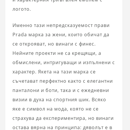
логото.
Именно тази непредсказуемост прави
Prada
марка за жени, които обичат да
се открояват, но винаги с финес.
Нейните проекти не са крещящи, а
обмислени, интригуващи и изпълнени с
характер. Якета на тази марка се
съчетават перфектно както с елегантни
панталони и боти, така и с ежедневни
визии в духа на спортния шик. Всяко
яке е символ на мода, която не се
страхува да експериментира, но винаги
остава вярна на принципа: дяволът е в