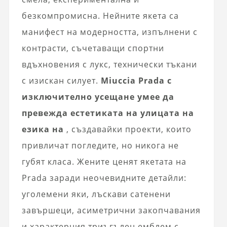
безкомпромисна. Нейните якета са
манифест на модерността, изпълнени с
контрасти, съчетаващи спортни
вдъхновения с лукс, технически тъкани
с изискан силует.
Miuccia Prada с
изключително усещане умее да
превежда естетиката на улицата на
езика на
, създавайки проекти, които
привличат погледите, но никога не
губят класа. Жените ценят якетата на
Prada заради неочевидните детайли:
уголемени яки, лъскави сатенени
завършеци, асиметрични закопчавания
и характерния триъгълен емблем с