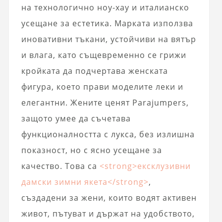
на технологично ноу-хау и италианско
усещане за естетика. Марката използва
иновативни тъкани, устойчиви на вятър
и влага, като същевременно се грижи
кройката да подчертава женската
фигура, което прави моделите леки и
елегантни. Жените ценят Parajumpers,
защото умее да съчетава
функционалността с лукса, без излишна
показност, но с ясно усещане за
качество. Това са
<strong>ексклузивни
дамски зимни якета</strong>
,
създадени за жени, които водят активен
живот, пътуват и държат на удобството,