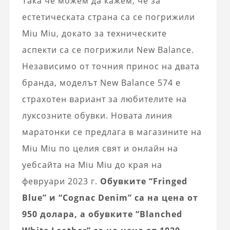
Така че можем да кажем, че за
естетическата страна са се погрижили
Miu Miu, докато за техническите
аспекти са се погрижили New Balance.
Независимо от точния принос на двата
бранда, моделът New Balance 574 е
страхотен вариант за любителите на
луксозните обувки. Новата линия
маратонки се предлага в магазините на
Miu Miu по целия свят и онлайн на
уебсайта на Miu Miu до края на
февруари 2023 г.
Обувките “Fringed
Blue” и “Cognac Denim” са на цена от
950 долара, а обувките “Blanched