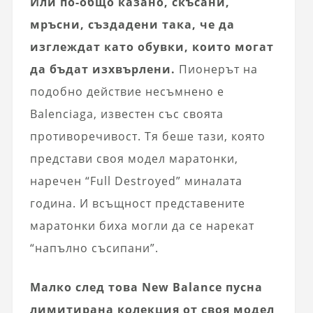
Или по-общо казано, скъсани,
мръсни, създадени така, че да
изглеждат като обувки, които могат
да бъдат изхвърлени.
Пионерът на
подобно действие несъмнено е
Balenciaga, известен със своята
противоречивост. Тя беше тази, която
представи своя модел маратонки,
наречен “Full Destroyed” миналата
година. И всъщност представените
маратонки биха могли да се нарекат
“напълно съсипани”.
Малко след това New Balance пусна
лимитирана колекция от своя модел