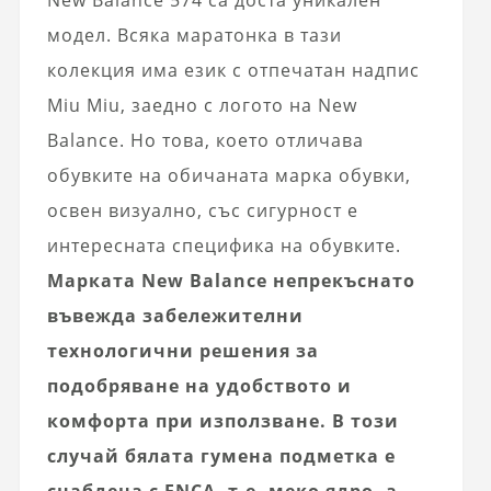
модел. Всяка маратонка в тази
колекция има език с отпечатан надпис
Miu Miu, заедно с логото на New
Balance. Но това, което отличава
обувките на обичаната марка обувки,
освен визуално, със сигурност е
интересната специфика на обувките.
Марката New Balance непрекъснато
въвежда забележителни
технологични решения за
подобряване на удобството и
комфорта при използване. В този
случай бялата гумена подметка е
снабдена с ENCA, т.е. меко ядро, а