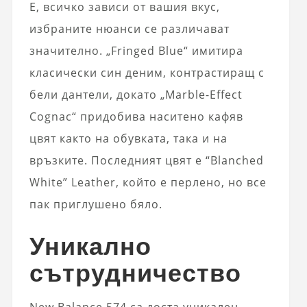
Е, всичко зависи от вашия вкус,
избраните нюанси се различават
значително. „Fringed Blue“ имитира
класически син деним, контрастиращ с
бели дантели, докато „Marble-Effect
Cognac“ придобива наситено кафяв
цвят както на обувката, така и на
връзките. Последният цвят е “Blanched
White” Leather, който е перлено, но все
пак приглушено бяло.
Уникално
сътрудничество
New Balance 574 са доста уникален