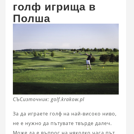
голф игрища в
Полша
СЪС
източник: golf.krakow.pl
За да играете голф на най-високо ниво,
не е нужно да пътувате твърде далеч.
Може да е въпрос на няколко часа път