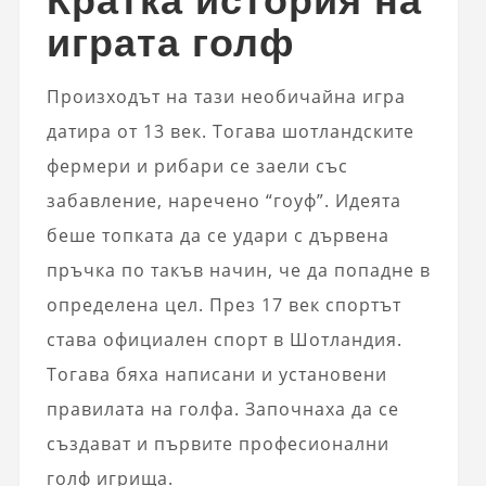
играта голф
Произходът на тази необичайна игра
датира от 13 век. Тогава шотландските
фермери и рибари се заели със
забавление, наречено “гоуф”. Идеята
беше топката да се удари с дървена
пръчка по такъв начин, че да попадне в
определена цел. През 17 век спортът
става официален спорт в Шотландия.
Тогава бяха написани и установени
правилата на голфа. Започнаха да се
създават и първите професионални
голф игрища.