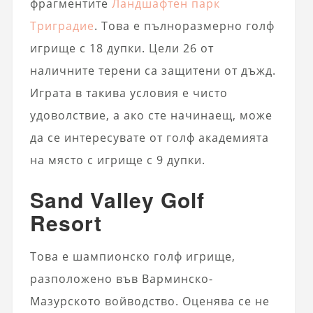
фрагментите
Ландшафтен парк
Триградие
. Това е пълноразмерно голф
игрище с 18 дупки. Цели 26 от
наличните терени са защитени от дъжд.
Играта в такива условия е чисто
удоволствие, а ако сте начинаещ, може
да се интересувате от голф академията
на място с игрище с 9 дупки.
Sand Valley Golf
Resort
Това е шампионско голф игрище,
разположено във Варминско-
Мазурското войводство. Оценява се не