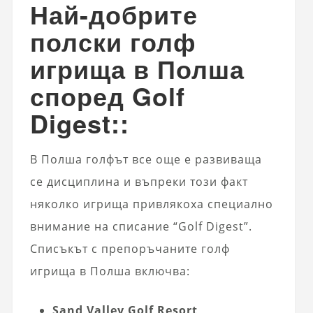
Най-добрите
полски голф
игрища в Полша
според Golf
Digest
::
В Полша голфът все още е развиваща
се дисциплина и въпреки този факт
няколко игрища привлякоха специално
внимание на списание “Golf Digest”.
Списъкът с препоръчаните голф
игрища в Полша включва:
Sand Valley Golf Resort