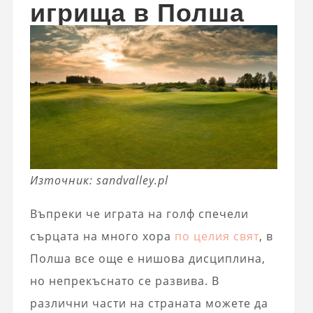
игрища в Полша
Източник: sandvalley.pl
Въпреки че играта на голф спечели
сърцата на много хора
по целия свят
, в
Полша все още е нишова дисциплина,
но непрекъснато се развива. В
различни части на страната можете да