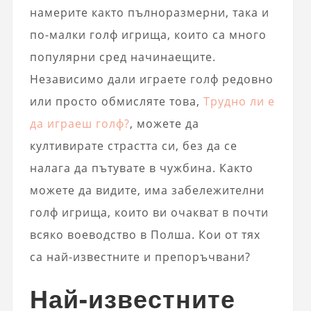
намерите както пълноразмерни, така и
по-малки голф игрища, които са много
популярни сред начинаещите.
Независимо дали играете голф редовно
или просто обмисляте това,
Трудно ли е
да играеш голф?
, можете да
култивирате страстта си, без да се
налага да пътувате в чужбина. Както
можете да видите, има забележителни
голф игрища, които ви очакват в почти
всяко воеводство в Полша. Кои от тях
са най-известните и препоръчвани?
Най-известните