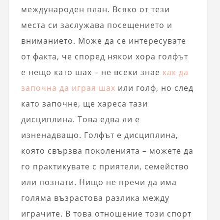
международен план. Всяко от тези
места си заслужава посещението и
вниманието. Може да се интересувате
от факта, че според някои хора голфът
е нещо като шах – не всеки знае
как да
започна да играя шах
или голф, но след
като започне, ще хареса тази
дисциплина. Това едва ли е
изненадващо. Голфът е дисциплина,
която свързва поколенията – можете да
го практикувате с приятели, семейство
или познати. Нищо не пречи да има
голяма възрастова разлика между
играчите. В това отношение този спорт