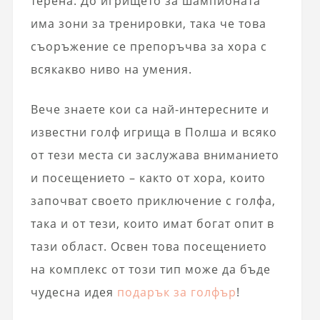
терена. До игрището за шампионата
има зони за тренировки, така че това
съоръжение се препоръчва за хора с
всякакво ниво на умения.
Вече знаете кои са най-интересните и
известни голф игрища в Полша и всяко
от тези места си заслужава вниманието
и посещението – както от хора, които
започват своето приключение с голфа,
така и от тези, които имат богат опит в
тази област. Освен това посещението
на комплекс от този тип може да бъде
чудесна идея
подарък за голфър
!