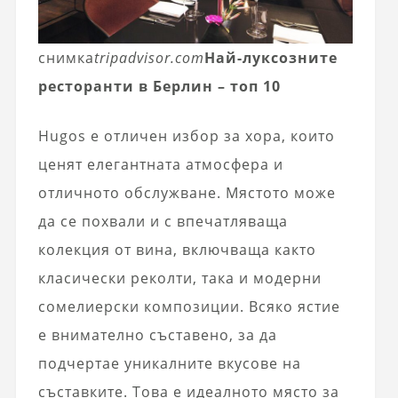
снимка
tripadvisor.com
Най-луксозните
ресторанти в Берлин – топ 10
Hugos е отличен избор за хора, които
ценят елегантната атмосфера и
отличното обслужване. Мястото може
да се похвали и с впечатляваща
колекция от вина, включваща както
класически реколти, така и модерни
сомелиерски композиции. Всяко ястие
е внимателно съставено, за да
подчертае уникалните вкусове на
съставките. Това е идеалното място за