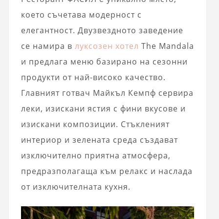
което съчетава модерност с
елегантност. Двузвездното заведение
се намира в
луксозен хотел
The Mandala
и предлага меню базирано на сезонни
продукти от най-високо качество.
Главният готвач Майкъл Кемпф сервира
леки, изискани ястия с фини вкусове и
изискани композиции. Стъкленият
интериор и зелената среда създават
изключително приятна атмосфера,
предразполагаща към релакс и наслада
от изключителната кухня.