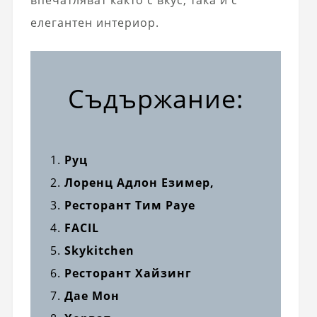
елегантен интериор.
Съдържание:
Руц
Лоренц Адлон Езимер,
Ресторант Тим ​​Рауе
FACIL
Skykitchen
Ресторант Хайзинг
Дае Мон