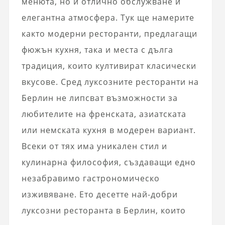
менюта, но и отлично обслужване и
елегантна атмосфера. Тук ще намерите
както модерни ресторанти, предлагащи
фюжън кухня, така и места с дълга
традиция, които култивират класически
вкусове. Сред луксозните ресторанти на
Берлин не липсват възможности за
любителите на френската, азиатската
или немската кухня в модерен вариант.
Всеки от тях има уникален стил и
кулинарна философия, създаващи едно
незабравимо гастрономическо
изживяване. Ето десетте най-добри
луксозни ресторанта в Берлин, които