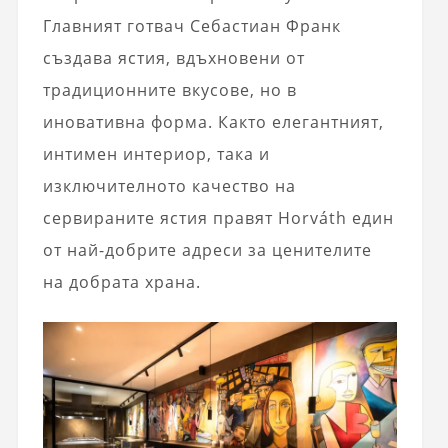
Главният готвач Себастиан Франк
създава ястия, вдъхновени от
традиционните вкусове, но в
иновативна форма. Както елегантният,
интимен интериор, така и
изключителното качество на
сервираните ястия правят Horváth един
от най-добрите адреси за ценителите
на добрата храна.