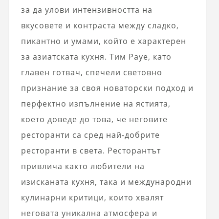
за да улови интензивността на
вкусовете и контраста между сладко,
пикантно и умами, който е характерен
за азиатската кухня. Тим Рауе, като
главен готвач, спечели световно
признание за своя новаторски подход и
перфектно изпълнение на ястията,
което доведе до това, че неговите
ресторанти са сред най-добрите
ресторанти в света. Ресторантът
привлича както любители на
изисканата кухня, така и международни
кулинарни критици, които хвалят
неговата уникална атмосфера и