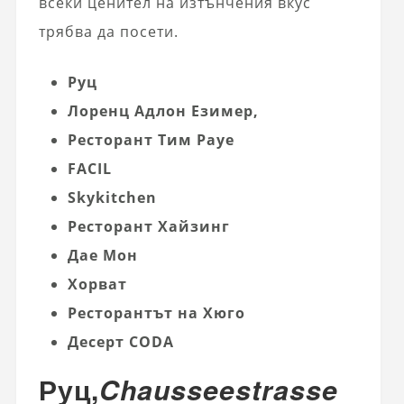
всеки ценител на изтънчения вкус
трябва да посети.
Руц
Лоренц Адлон Езимер,
Ресторант Тим ​​Рауе
FACIL
Skykitchen
Ресторант Хайзинг
Дае Мон
Хорват
Ресторантът на Хюго
Десерт CODA
Руц,
Chausseestrasse