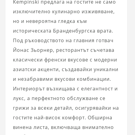
Kempinski предлага на гостите не само
изключително кулинарно изживяване,
но и невероятна гледка към
историческата Бранденбургска врата.
Под ръководството на главния готвач
Йонас Зьорнер, ресторантът съчетава
класически френски вкусове с модерни
азиатски акценти, създавайки уникални
и незабравими вкусови комбинации.
Интериорът възхищава с елегантност и
лукс, а перфектното обслужване се
грижи за всеки детайл, осигурявайки на
гостите най-висок комфорт. Обширна
винена листа, включваща внимателно