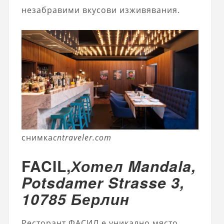
незабравими вкусови изживявания.
снимка
cntraveler.com
FACIL,
Хотел Mandala,
Potsdamer Strasse 3,
10785 Берлин
Ресторант ФАСИЛ е уникално място,