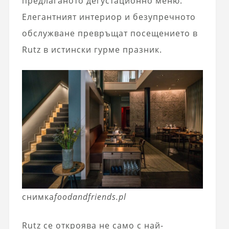
предлаганото дегустационно меню.
Елегантният интериор и безупречното
обслужване превръщат посещението в
Rutz в истински гурме празник.
снимка
foodandfriends.pl
Rutz се откроява не само с най-