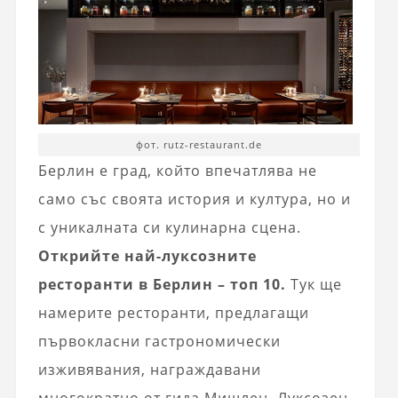
фот. rutz-restaurant.de
Берлин е град, който впечатлява не
само със своята история и култура, но и
с уникалната си кулинарна сцена.
Открийте най-луксозните
ресторанти в Берлин – топ 10.
Тук ще
намерите ресторанти, предлагащи
първокласни гастрономически
изживявания, награждавани
многократно от гида Мишлен. Луксозен