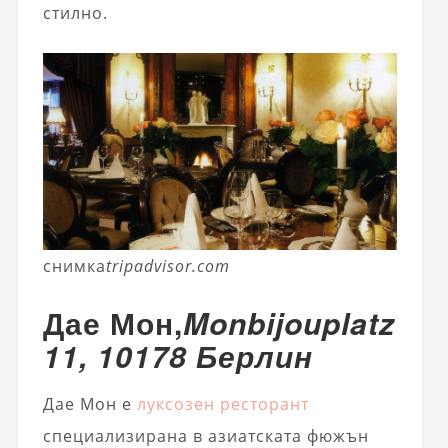
стилно.
снимка
tripadvisor.com
Дае Мон,
Monbijouplatz
11, 10178 Берлин
Дае Мон е
луксозен ресторант
специализирана в азиатската фюжън