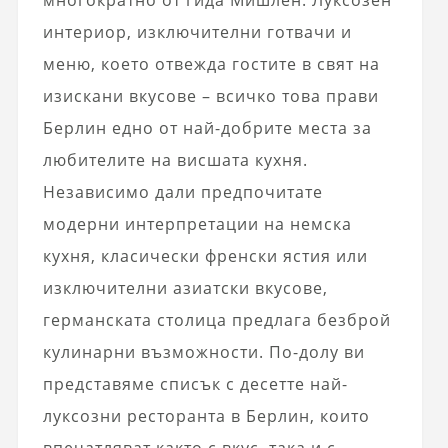
интериор, изключителни готвачи и
меню, което отвежда гостите в свят на
изискани вкусове – всичко това прави
Берлин едно от най-добрите места за
любителите на висшата кухня.
Независимо дали предпочитате
модерни интерпретации на немска
кухня, класически френски ястия или
изключителни азиатски вкусове,
германската столица предлага безброй
кулинарни възможности. По-долу ви
представяме списък с десетте най-
луксозни ресторанта в Берлин, които
впечатляват както с вкус, така и с