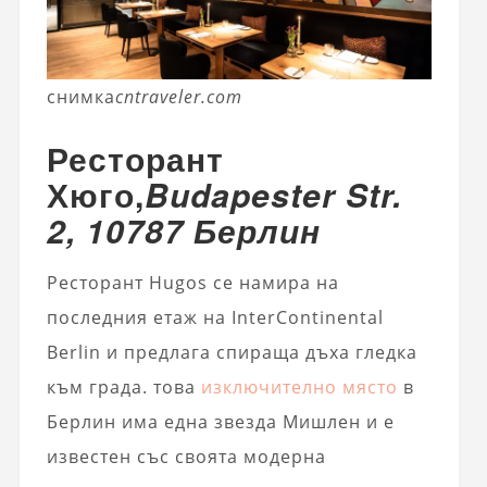
снимка
cntraveler.com
Ресторант
Хюго,
Budapester Str.
2, 10787 Берлин
Ресторант Hugos се намира на
последния етаж на InterContinental
Berlin и предлага спираща дъха гледка
към града. това
изключително място
в
Берлин има една звезда Мишлен и е
известен със своята модерна