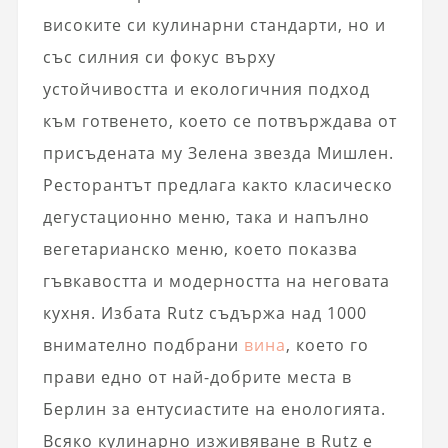
високите си кулинарни стандарти, но и
със силния си фокус върху
устойчивостта и екологичния подход
към готвенето, което се потвърждава от
присъдената му Зелена звезда Мишлен.
Ресторантът предлага както класическо
дегустационно меню, така и напълно
вегетарианско меню, което показва
гъвкавостта и модерността на неговата
кухня. Избата Rutz съдържа над 1000
внимателно подбрани
вина
, което го
прави едно от най-добрите места в
Берлин за ентусиастите на енологията.
Всяко кулинарно изживяване в Rutz е