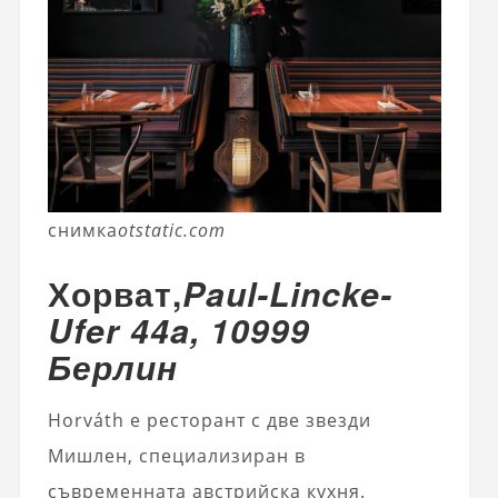
снимка
otstatic.com
Хорват,
Paul-Lincke-
Ufer 44a, 10999
Берлин
Horváth е ресторант с две звезди
Мишлен, специализиран в
съвременната австрийска кухня.