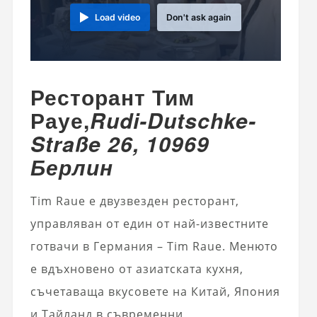
Load video
Don't ask again
Ресторант Тим ​​
Рауе,
Rudi-Dutschke-
Straße 26, 10969
Берлин
Tim Raue е двузвезден ресторант,
управляван от един от най-известните
готвачи в Германия – Tim Raue. Менюто
е вдъхновено от азиатската кухня,
съчетаваща вкусовете на Китай, Япония
и Тайланд в съвременни