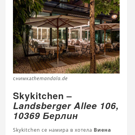
снимка
themandala.de
Skykitchen –
Landsberger Allee 106,
10369 Берлин
Skykitchen се намира в хотела
Виена