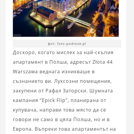
фот. foto-podroze.pl
Доскоро, когато мислех за най-скъпия
апартамент в Полша, адресът Złota 44
Warszawa веднага изникваше в
съзнанието ви. Луксозни помещения,
закупени от Рафал Заторски. Шумната
кампания “Epick Flip”, планирана от
купувача, направи това място да се
говори не само в цяла Полша, но и в
Европа. Въпреки това апартаментът на