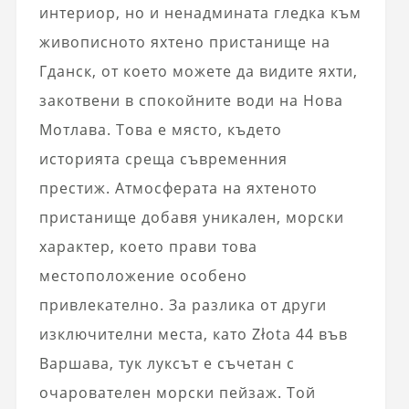
интериор, но и ненадмината гледка към
живописното яхтено пристанище на
Гданск, от което можете да видите яхти,
закотвени в спокойните води на Нова
Мотлава. Това е място, където
историята среща съвременния
престиж. Атмосферата на яхтеното
пристанище добавя уникален, морски
характер, което прави това
местоположение особено
привлекателно. За разлика от други
изключителни места, като Złota 44 във
Варшава, тук луксът е съчетан с
очарователен морски пейзаж. Той