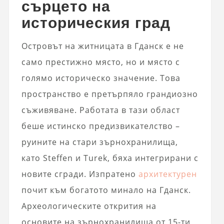
сърцето на
историческия град
Островът на житницата в Гданск е не
само престижно място, но и място с
голямо историческо значение. Това
пространство е претърпяло грандиозно
съживяване. Работата в тази област
беше истинско предизвикателство –
руините на стари зърнохранилища,
като Steffen и Turek, бяха интегрирани с
новите сгради. Изпратено
архитектурен
почит към богатото минало на Гданск.
Археологическите открития на
основите на зърнохранилища от 15-ти,