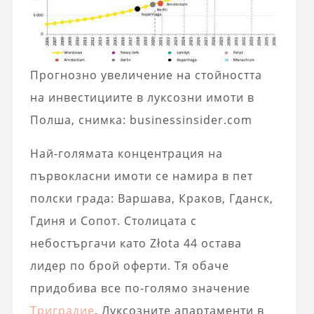
Прогнозно увеличение на стойността
на инвестициите в луксозни имоти в
Полша, снимка: businessinsider.com
Най-голямата концентрация на
първокласни имоти се намира в пет
полски града: Варшава, Краков, Гданск,
Гдиня и Сопот. Столицата с
небостъргачи като Złota 44 остава
лидер по брой оферти. Тя обаче
придобива все по-голямо значение
Триградие
. Луксозните апартаменти в