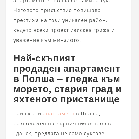
апартамент в Полша се намира тук.
Неговото присъствие повишава
престижа на този уникален район,
където всеки проект изисква грижа и
уважение към миналото.
Най-скъпият
продаден апартамент
в Полша – гледка към
морето, стария град и
яхтеното пристанище
най-скъпи
апартамент
в Полша,
разположен на зърничния остров в
Гданск, предлага не само луксозен