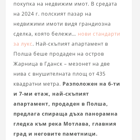
покупка на недвижим имот. В средата
на 2024 г. полският пазар на
недвижими имоти видя грандиозна
сделка, която бележи…
нови стандарти
за лукс
. Най-скъпият апартамент в
Полша беше продаден на остров
Жарница в Гданск – мезонет на две
нива с внушителната площ от 435
квадратни метра.
Разположен на 6-ти
и 7-ми етаж, най-скъпият
апартамент, продаден в Полша,
предлага спираща дъха панорамна
гледка към река Мотлава, главния
град и неговите паметници.