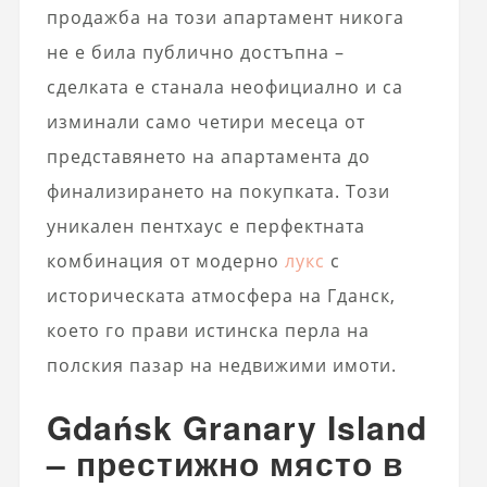
продажба на този апартамент никога
не е била публично достъпна –
сделката е станала неофициално и са
изминали само четири месеца от
представянето на апартамента до
финализирането на покупката. Този
уникален пентхаус е перфектната
комбинация от модерно
лукс
с
историческата атмосфера на Гданск,
което го прави истинска перла на
полския пазар на недвижими имоти.
Gdańsk Granary Island
– престижно място в