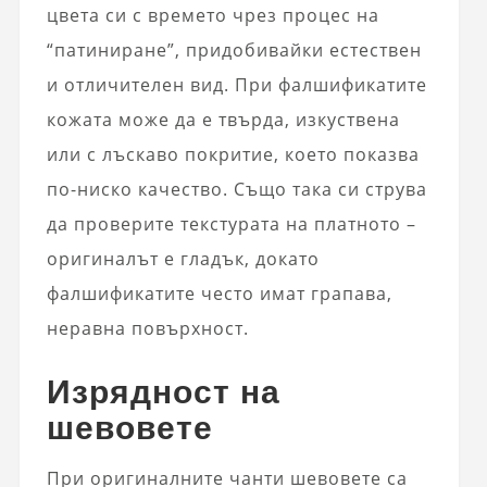
цвета си с времето чрез процес на
“патиниране”, придобивайки естествен
и отличителен вид. При фалшификатите
кожата може да е твърда, изкуствена
или с лъскаво покритие, което показва
по-ниско качество. Също така си струва
да проверите текстурата на платното –
оригиналът е гладък, докато
фалшификатите често имат грапава,
неравна повърхност.
Изрядност на
шевовете
При оригиналните чанти шевовете са