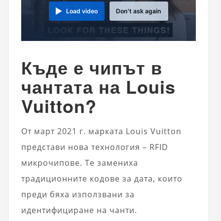
Load video
Don't ask again
Къде е чипът в
чантата на Louis
Vuitton?
От март 2021 г. марката Louis Vuitton
представи нова технология – RFID
микрочипове. Те замениха
традиционните кодове за дата, които
преди бяха използвани за
идентифициране на чанти.