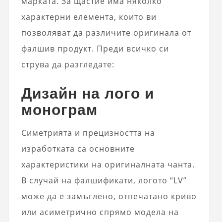
марката. За щастие има няколко
характерни елемента, които ви
позволяват да различите оригинала от
фалшив продукт. Преди всичко си
струва да разгледате:
Дизайн на лого и
монограм
Симетрията и прецизността на
изработката са основните
характеристики на оригиналната чанта.
В случай на фалшификати, логото “LV”
може да е замъглено, отпечатано криво
или асиметрично спрямо модела на