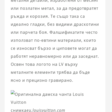
метални детайли, изработени от месинг
или позлатен метал, за да предотвратят
ръжда и корозия. Те също така са
идеално гладки, без видими драскотини
или парчета боя. Фалшификатите често
използват по-евтини материали, които
се износват бързо и циповете могат да
работят неравномерно или да заседнат.
Освен това логото на LV върху
металните елементи трябва да бъде
ясно и прецизно гравирано.
снимка
eu.louisvuitton.com