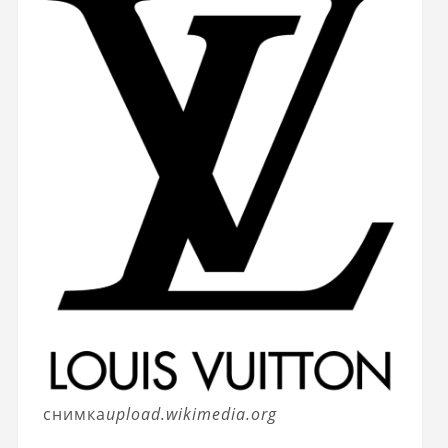
снимка
upload.wikimedia.org