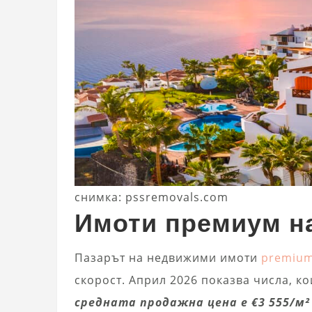
снимка: pssremovals.com
Имоти премиум на
Пазарът на недвижими имоти
premiu
скорост. Април 2026 показва числа, к
средната продажна цена е €3 555/м² 