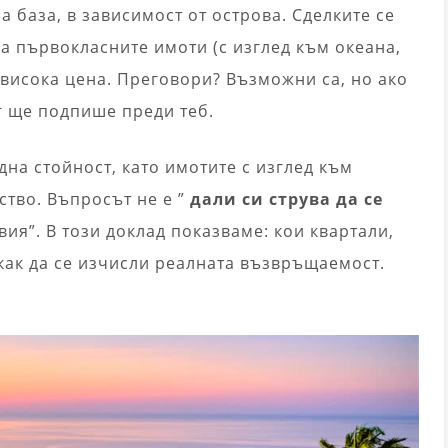
 база, в зависимост от острова. Сделките се
 а първокласните имоти (с изглед към океана,
-висока цена. Преговори? Възможни са, но ако
г ще подпише преди теб.
дна стойност, като имотите с изглед към
ство. Въпросът не е ”
дали си струва да се
вия”. В този доклад показваме: кои квартали,
 как да се изчисли реалната възвръщаемост.