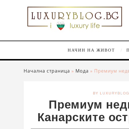
НАЧИН НА ЖИВОТ
Начална страница
»
Мода
»
Премиум недв
BY LUXURYBLO
Премиум нед
Канарските ост