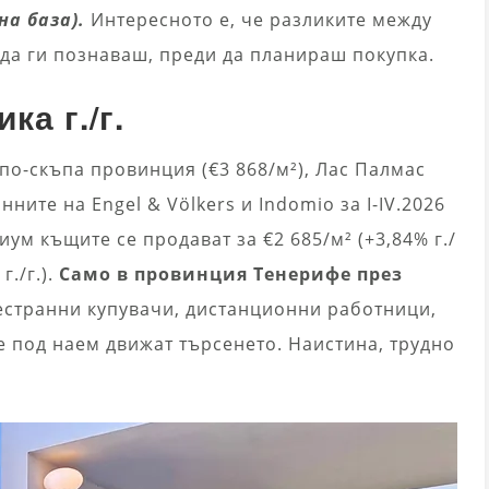
на база).
Интересното е, че разликите между
 да ги познаваш, преди да планираш покупка.
ка г./г.
по-скъпа провинция (€3 868/м²), Лас Палмас
нните на Engel & Völkers и Indomio за I-IV.2026
ум къщите се продават за €2 685/м² (+3,84% г./
г./г.).
Само в провинция Тенерифе през
естранни купувачи, дистанционни работници,
е под наем движат търсенето. Наистина, трудно