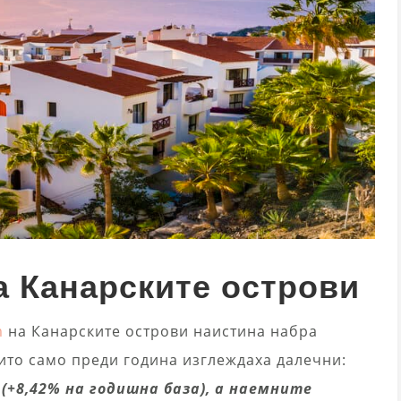
 Канарските острови
m
на Канарските острови наистина набра
оито само преди година изглеждаха далечни:
(+8,42% на годишна база), а наемните