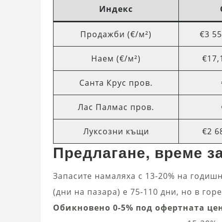
Индекс
Продажби (€/м²)
€3 55
Наем (€/м²)
€17,
Санта Крус пров.
Лас Палмас пров.
Луксозни къщи
€2 6
Предлагане, време з
Запасите намаляха с 13-20% на годишн
(дни на пазара) е 75-110 дни, но в го
Обикновено 0-5% под офертната це