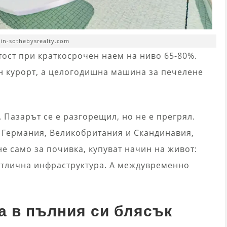
ain-sothebysrealty.com
етост при краткосрочен наем на ниво 65-80%.
ен курорт, а целогодишна машина за печелене
 Пазарът се е разгорещил, но не е прегрял.
т Германия, Великобритания и Скандинавия,
не само за почивка, купуват начин на живот:
 отлична инфраструктура. А междувременно
а в пълния си блясък