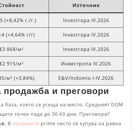
Стойност
Източник
5 (+8,42% г./г.)
Investropa IV.2026
14 (+4,64% г/г)
Investropa IV.2026
€3 868/м²
Investropa IV.2026
€2 915/м²
Инвестропа IV.2026
85/м² (+3,84%)
E&V/Indomio I-IV.2026
а продажба и преговори
а база, което се усеща на място. Средният DOM
рещите точки пада до 30-60 дни. Преговори?
на.
В
локациите
prime често се купува на равна