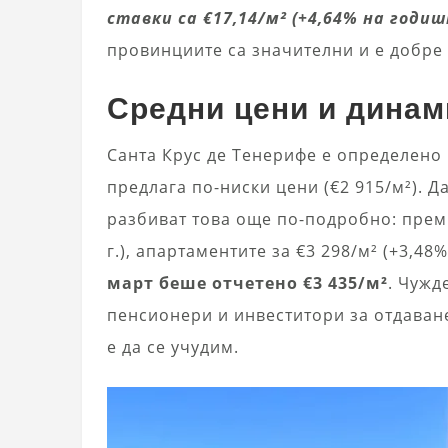
ставки са €17,14/м² (+4,64% на годиш
провинциите са значителни и е добре
Средни цени и динами
Санта Крус де Тенерифе е определено 
предлага по-ниски цени (€2 915/м²). Да
разбиват това още по-подробно: преми
г.), апартаментите за €3 298/м² (+3,48% 
март беше отчетено €3 435/м²
. Чужд
пенсионери и инвеститори за отдаван
е да се учудим.