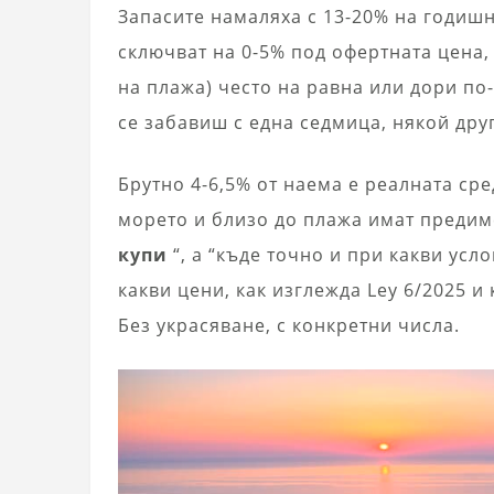
Запасите намаляха с 13-20% на годишна
сключват на 0-5% под офертната цена,
на плажа) често на равна или дори по
се забавиш с една седмица, някой дру
Брутно 4-6,5% от наема е реалната сре
морето и близо до плажа имат предим
купи
“, а “къде точно и при какви усло
какви цени, как изглежда Ley 6/2025 и
Без украсяване, с конкретни числа.