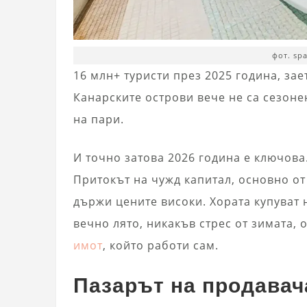
фот. sp
16 млн+ туристи през 2025 година, за
Канарските острови вече не са сезон
на пари.
И точно затова 2026 година е ключова.
Притокът на чужд капитал, основно о
държи цените високи. Хората купуват 
вечно лято, никакъв стрес от зимата,
имот
, който работи сам.
Пазарът на продавач