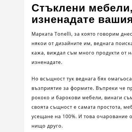
Стъклени мебели,
изненадате ваши
Марката Tonelli, за която говорим дне
някои от дизайните им, веднага поиска
кажа, виждал съм много продукти от на
изненадате.
Но всъщност тук веднага бях омагьоса
възприятие за формите. Въпреки че п
рококо и барокови мебели, винаги съ
своята същност е самата простота, меб
усещане на 100%. И това очарование о
нищо друго.