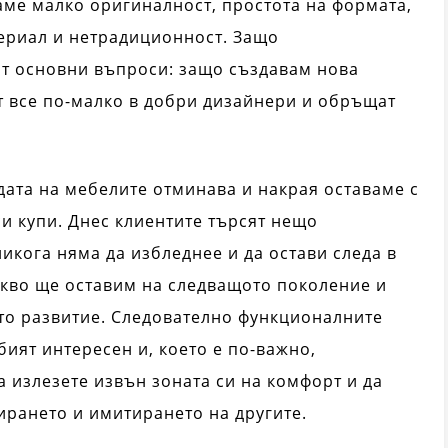
аме малко оригиналност, простота на формата,
ериал и нетрадиционност. Защо
т основни въпроси: защо създавам нова
т все по-малко в добри дизайнери и обръщат
дата на мебелите отминава и накрая оставаме с
си купи. Днес клиентите търсят нещо
икога няма да избледнее и да остави следа в
акво ще оставим на следващото поколение и
то развитие. Следователно функционалните
бият интересен и, което е по-важно,
 излезете извън зоната си на комфорт и да
ирането и имитирането на другите.