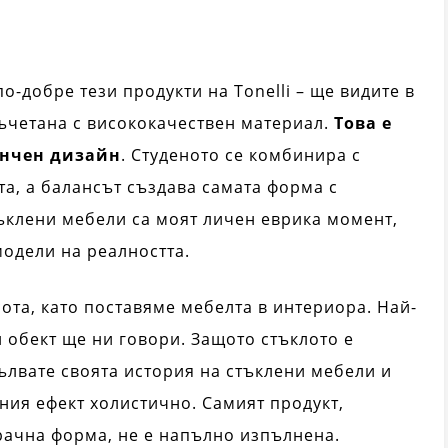
о-добре тези продукти на Tonelli – ще видите в
съчетана с висококачествен материал.
Това е
нчен дизайн
. Студеното се комбинира с
а, а балансът създава самата форма с
тъклени мебели са моят личен еврика момент,
модели на реалността.
ота, като поставяме мебелта в интериора. Най-
и обект ще ни говори. Защото стъклото е
ълвате своята история на стъклени мебели и
ния ефект холистично. Самият продукт,
рачна форма, не е напълно изпълнена.