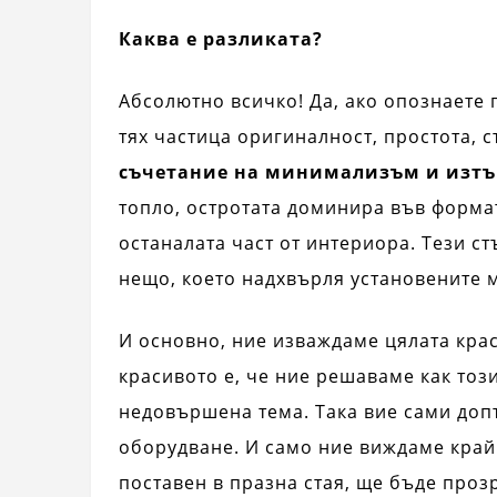
Каква е разликата?
Абсолютно всичко! Да, ако опознаете п
тях частица оригиналност, простота, 
съчетание на минимализъм и изтъ
топло, остротата доминира във формат
останалата част от интериора. Тези с
нещо, което надхвърля установените 
И основно, ние изваждаме цялата крас
красивото е, че ние решаваме как тоз
недовършена тема. Така вие сами доп
оборудване. И само ние виждаме край
поставен в празна стая, ще бъде проз