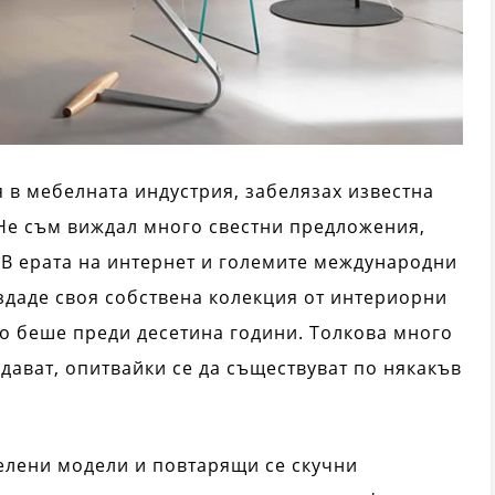
в мебелната индустрия, забелязах известна
Не съм виждал много свестни предложения,
. В ерата на интернет и големите международни
здаде своя собствена колекция от интериорни
то беше преди десетина години. Толкова много
здават, опитвайки се да съществуват по някакъв
елени модели и повтарящи се скучни