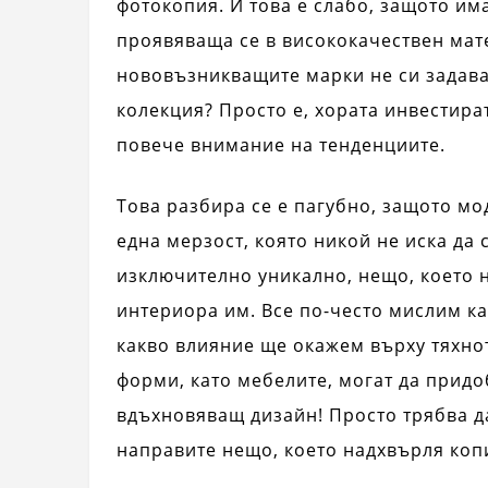
фотокопия. И това е слабо, защото им
проявяваща се в висококачествен мат
нововъзникващите марки не си задава
колекция? Просто е, хората инвестира
повече внимание на тенденциите.
Това разбира се е пагубно, защото мо
една мерзост, която никой не иска да 
изключително уникално, нещо, което н
интериора им. Все по-често мислим к
какво влияние ще окажем върху тяхно
форми, като мебелите, могат да придо
вдъхновяващ дизайн! Просто трябва да
направите нещо, което надхвърля коп