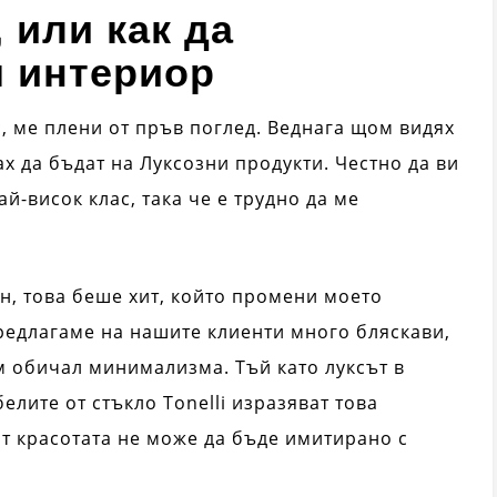
 или как да
я интериор
с, ме плени от пръв поглед. Веднага щом видях
х да бъдат на Луксозни продукти. Честно да ви
й-висок клас, така че е трудно да ме
н, това беше хит, който промени моето
редлагаме на нашите клиенти много бляскави,
м обичал минимализма. Тъй като луксът в
елите от стъкло Tonelli изразяват това
т красотата не може да бъде имитирано с