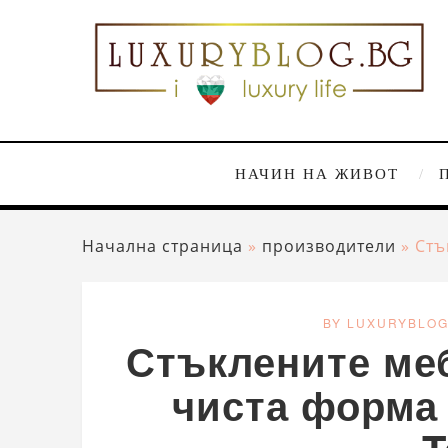
НАЧИН НА ЖИВОТ
Начална страница
»
производители
»
Стъ
BY LUXURYBLO
Стъклените ме
чиста форма 