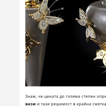
Знам, че цената до голяма степен опр
вази
и тази решимост в крайна сметк