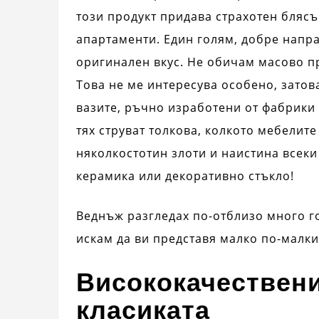
този продукт придава страхотен блясъ
апартаменти. Един голям, добре напра
оригинален вкус. Не обичам масово п
Това не ме интересува особено, затов
вазите, ръчно изработени от фабрики 
тях струват толкова, колкото мебелите
няколкостотин злоти и наистина всеки
керамика или декоративно стъкло!
Веднъж разгледах по-отблизо много 
искам да ви представя малко по-малки
Висококачествени
класиката