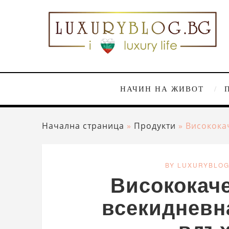
НАЧИН НА ЖИВОТ
Начална страница
»
Продукти
»
Високока
BY LUXURYBLO
Висококаче
всекидневн