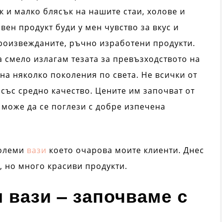
к и малко блясък на нашите стаи, холове и
вен продукт буди у мен чувство за вкус и
роизвежданите, ръчно изработени продукти.
а смело излагам тезата за превъзходството на
на няколко поколения по света. Не всички от
 със средно качество. Цените им започват от
 може да се поглези с добре изпечена
големи
вази
което очарова моите клиенти. Днес
, но много красиви продукти.
 вази – започваме с