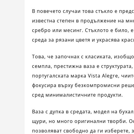
В повечето случаи това стъкло е пред
известна степен в продължение на мн
сребро или месинг. Стъклото е било, е
среда за рязани цветя и украсява кра
Това, че започнах с класиката, изобщо
семпла, престижна ваза е структурата,
португалската марка Vista Alegre, чии
фокусира върху безкомпромисни решен
сред минималистичните продукти.
Ваза с дупка в средата, модел на бухал
щури, но много оригинални творби. Оф
позволяват свободно да ги изберете, 