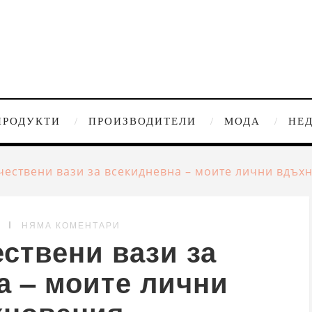
ПРОДУКТИ
ПРОИЗВОДИТЕЛИ
МОДА
НЕ
чествени вази за всекидневна – моите лични вдъх
G
НЯМА КОМЕНТАРИ
ствени вази за
а – моите лични