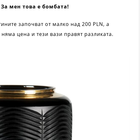
!
За мен това е бомбата!
ините започват от малко над 200 PLN, а
т няма цена и тези вази правят разликата.