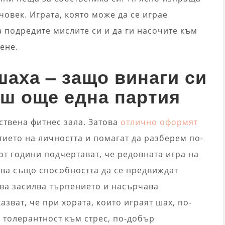
човек. Играта, която може да се играе
а подредите мислите си и да ги насочите към
ене.
шаха – защо винаги си
еш още една партия
мствена фитнес зала. Затова
отлично оформят
тието на личността и помагат да разберем по-
от години подчертават, че редовната игра на
ва също способността да се предвиждат
ова засилва търпението и насърчава
зват, че при хората, които играят шах, по-
 толерантност към стрес, по-добър