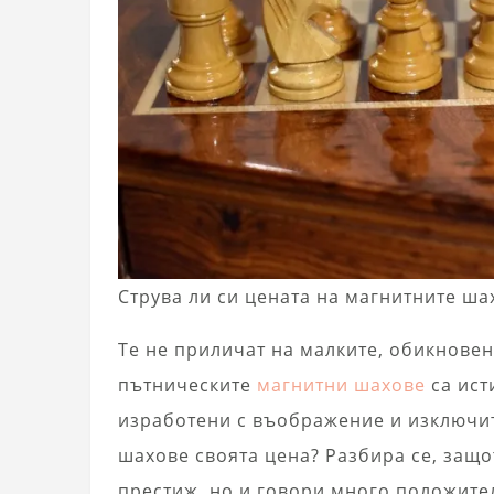
Струва ли си цената на магнитните ша
Те не приличат на малките, обикновен
пътническите
магнитни шахове
са ист
изработени с въображение и изключит
шахове своята цена? Разбира се, защ
престиж, но и говори много положите