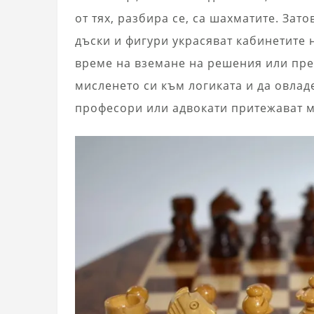
от тях, разбира се, са шахматите. За
дъски и фигури украсяват кабинетите 
време на вземане на решения или пре
мисленето си към логиката и да овлад
професори или адвокати притежават 