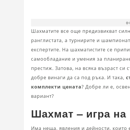
фо
Шахматите все още предизвикват силн
ранглистата, а турнирите и шампионат
експертите. На шахматистите се припи
самообладание и умения за планиране.
престиж. Затова, на всяка възраст си с
добре винаги да са под ръка. И така,
с
комплекти цената
? Добре ли е, осве
вариант?
Шахмат – игра на
Има неща, явления и дейности, които 