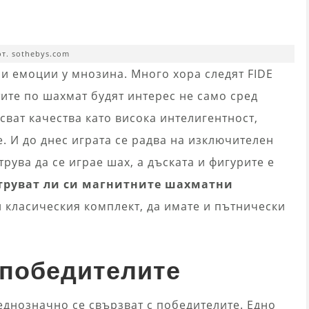
т. sothebys.com
и емоции у мнозина. Много хора следят FIDE
ите по шахмат будят интерес не само сред
сват качества като висока интелигентност,
 И до днес играта се радва на изключителен
трува да се играе шах, а дъската и фигурите е
труват ли си магнитните шахматни
н класическия комплект, да имате и пътнически
 победителите
еднозначно се свързват с победителите. Едно