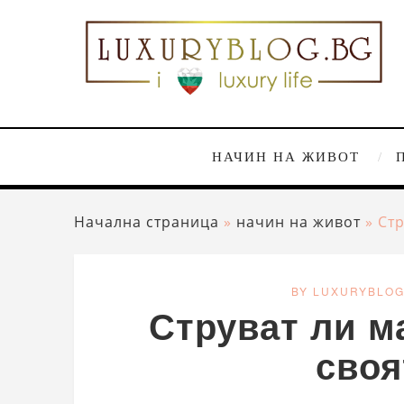
НАЧИН НА ЖИВОТ
Начална страница
»
начин на живот
»
Стр
BY LUXURYBLO
Струват ли м
своя