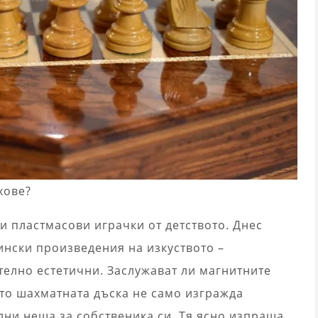
хове?
и пластмасови играчки от детството. Днес
ински произведения на изкуството –
елно естетични. Заслужават ли магнитните
ото шахматната дъска не само изгражда
лни неща за собственика си. Тя ясно изпраща