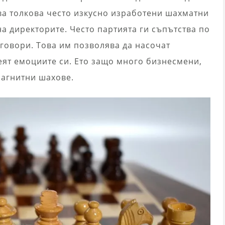
това толкова често изкусно изработени шахматни
на директорите. Често партията ги съпътства по
говори. Това им позволява да насочат
еят емоциите си. Ето защо много бизнесмени,
магнитни шахове.