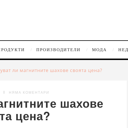
ПРОДУКТИ
ПРОИЗВОДИТЕЛИ
МОДА
НЕ
уват ли магнитните шахове своята цена?
G
НЯМА КОМЕНТАРИ
агнитните шахове
та цена?