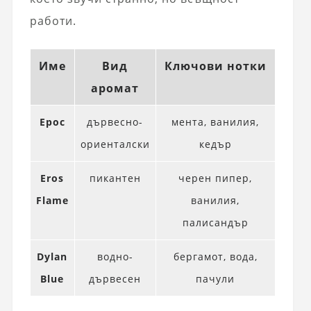
работи.
Име
Вид
Ключови нотки
аромат
Ерос
дървесно-
мента, ванилия,
ориенталски
кедър
Eros
пикантен
черен пипер,
Flame
ванилия,
палисандър
Dylan
водно-
бергамот, вода,
Blue
дървесен
пачули