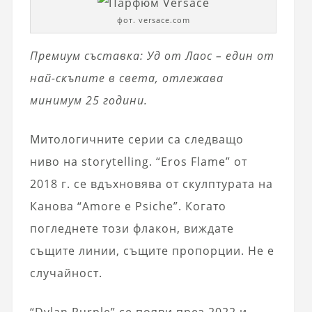
фот. versace.com
Премиум съставка: Уд от Лаос – един от
най-скъпите в света, отлежава
минимум 25 години.
Митологичните серии са следващо
ниво на storytelling. “Eros Flame” от
2018 г. се вдъхновява от скулптурата на
Кановa “Amore e Psiche”. Когато
погледнете този флакон, виждате
същите линии, същите пропорции. Не е
случайност.
“Dylan Purple” се появи през 2022 и