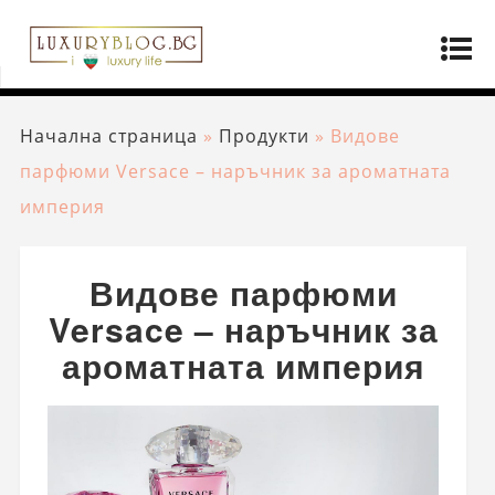
Начална страница
»
Продукти
»
Видове
парфюми Versace – наръчник за ароматната
империя
Видове парфюми
Versace – наръчник за
ароматната империя