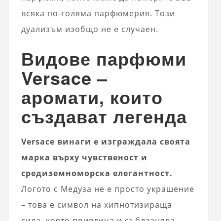
всяка по-голяма парфюмерия. Този
дуализъм изобщо не е случаен.
Видове парфюми
Versace –
аромати, които
създават легенда
Versace винаги е изграждала своята
марка върху чувственост и
средиземноморска елегантност.
Логото с Медуза не е просто украшение
– това е символ на хипнотизираща
сила, която привлича и съблазнява.