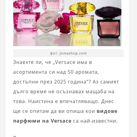
фот. jomashop.com
Знаехте ли, че „Versace има в
асортимента си над 50 аромата,
достъпни през 2025 година“? Аз самият
дълго време не осъзнавах мащаба на
това. Наистина е впечатляващо. Днес
ще се опитам да ви опиша кои
видове
парфюми на Versace
са най-известни.