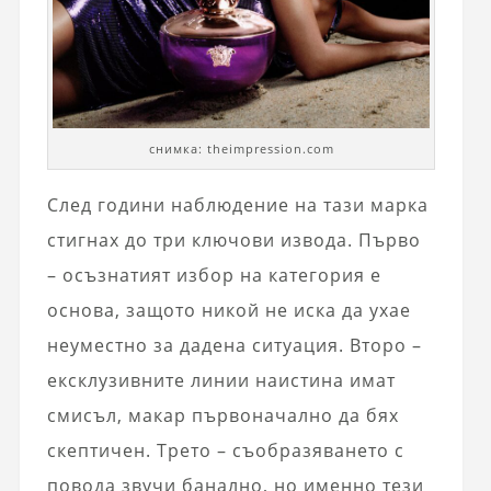
снимка: theimpression.com
След години наблюдение на тази марка
стигнах до три ключови извода. Първо
– осъзнатият избор на категория е
основа, защото никой не иска да ухае
неуместно за дадена ситуация. Второ –
ексклузивните линии наистина имат
смисъл, макар първоначално да бях
скептичен. Трето – съобразяването с
повода звучи банално, но именно тези