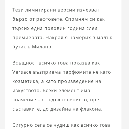
Тези лимитирани версии изчезват
бързо от рафтовете. Спомням си как
търсих една половин година след
премиерата. Накрая я намерих в малък
бутик в Милано.
Всъщност всичко това показва как
Versace възприема парфюмите не като
козметика, а като произведение на
изкуството. Всеки елемент има
значение – от вдъхновението, през
съставките, до дизайна на флакона.
Сигурно сега се чудиш как всичко това