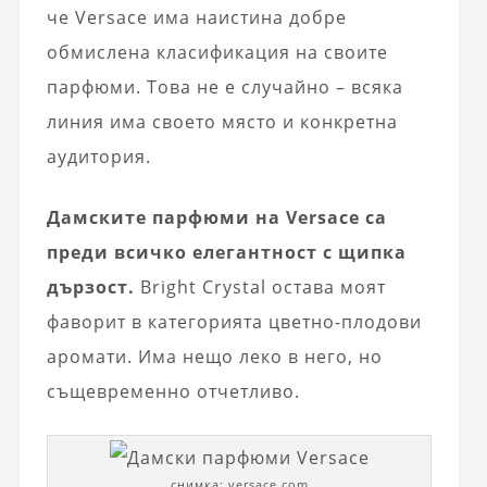
че Versace има наистина добре
обмислена класификация на своите
парфюми. Това не е случайно – всяка
линия има своето място и конкретна
аудитория.
Дамските парфюми на Versace са
преди всичко елегантност с щипка
дързост.
Bright Crystal остава моят
фаворит в категорията цветно-плодови
аромати. Има нещо леко в него, но
същевременно отчетливо.
снимка: versace.com