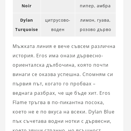
Noir
пипер, амбра
Dylan
цитрусово-
лимон, гуава,
Turquoise
воден
розово дърво
Мъжката линия е вече съвсем различна
история. Eros има онази дървесно-
ориенталска дълбочина, която почти
винаги се оказва успешна. Спомням си
първия път, когато го пробвах –
веднага разбрах, че ще бъде хит. Eros
Flame тръгва в по-пикантна посока,
което не е по вкуса на всеки. Dylan Blue
пък съчетава водни нотки с дървесни,
което звучи странно, но всъщност