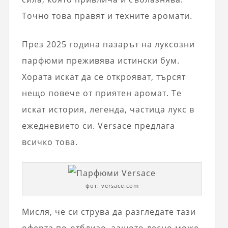
Точно това правят и техните аромати.
През 2025 година пазарът на луксозни
парфюми преживява истински бум.
Хората искат да се открояват, търсят
нещо повече от приятен аромат. Те
искат история, легенда, частица лукс в
ежедневието си. Versace предлага
всичко това.
фот. versace.com
Мисля, че си струва да разгледате тази
оферта по-отблизо, защото лесно може