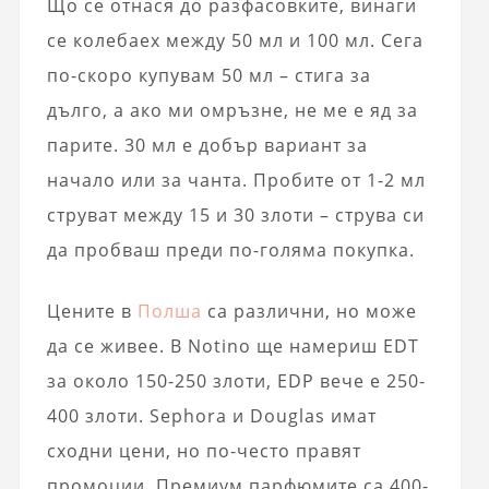
Що се отнася до разфасовките, винаги
се колебаех между 50 мл и 100 мл. Сега
по-скоро купувам 50 мл – стига за
дълго, а ако ми омръзне, не ме е яд за
парите. 30 мл е добър вариант за
начало или за чанта. Пробите от 1-2 мл
струват между 15 и 30 злоти – струва си
да пробваш преди по-голяма покупка.
Цените в
Полша
са различни, но може
да се живее. В Notino ще намериш EDT
за около 150-250 злоти, EDP вече е 250-
400 злоти. Sephora и Douglas имат
сходни цени, но по-често правят
промоции. Премиум парфюмите са 400-