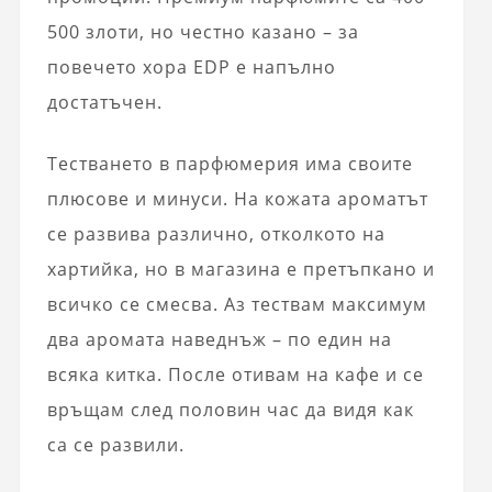
500 злоти, но честно казано – за
повечето хора EDP е напълно
достатъчен.
Тестването в парфюмерия има своите
плюсове и минуси. На кожата ароматът
се развива различно, отколкото на
хартийка, но в магазина е претъпкано и
всичко се смесва. Аз тествам максимум
два аромата наведнъж – по един на
всяка китка. После отивам на кафе и се
връщам след половин час да видя как
са се развили.