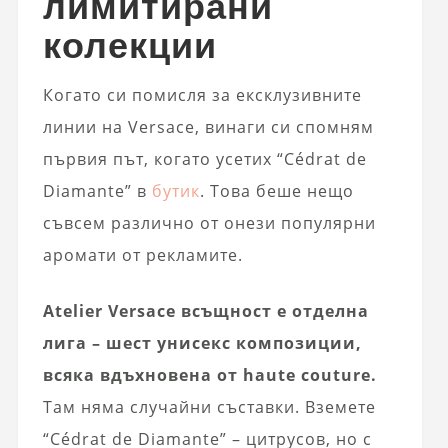
лимитирани
колекции
Когато си помисля за ексклузивните
линии на Versace, винаги си спомням
първия път, когато усетих “Cédrat de
Diamante” в
бутик
. Това беше нещо
съвсем различно от онези популярни
аромати от рекламите.
Atelier Versace всъщност е отделна
лига – шест унисекс композиции,
всяка вдъхновена от haute couture.
Там няма случайни съставки. Вземете
“Cédrat de Diamante” – цитрусов, но с