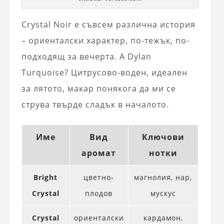
Crystal Noir е съвсем различна история
– ориенталски характер, по-тежък, по-
подходящ за вечерта. А Dylan
Turquoise? Цитрусово-воден, идеален
за лятото, макар понякога да ми се
струва твърде сладък в началото.
Име
Вид
Ключови
аромат
нотки
Bright
цветно-
магнолия, нар,
Crystal
плодов
мускус
Crystal
ориенталски
кардамон,