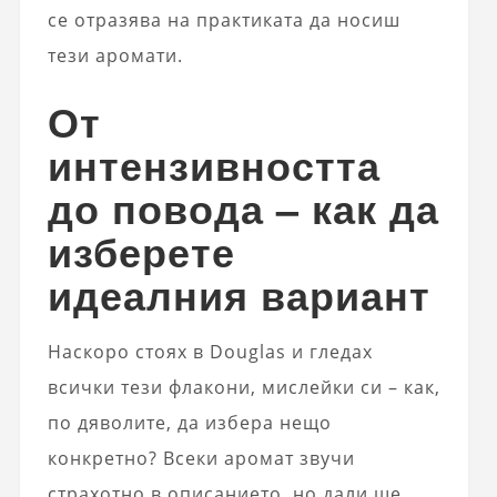
се отразява на практиката да носиш
тези аромати.
От
интензивността
до повода – как да
изберете
идеалния вариант
Наскоро стоях в Douglas и гледах
всички тези флакони, мислейки си – как,
по дяволите, да избера нещо
конкретно? Всеки аромат звучи
страхотно в описанието, но дали ще