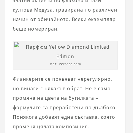
златни акценти по флакона и тази
култова Медуза, гравирана по различен
начин от обичайното. Всеки екземпляр
беше номериран.
фот. versace.com
Фланкерите се появяват нерегулярно,
но винаги с някакъв обрат. Не е само
промяна на цвета на бутилката –
формулите са преработени по-дълбоко.
Понякога добавят една съставка, която
променя цялата композиция.