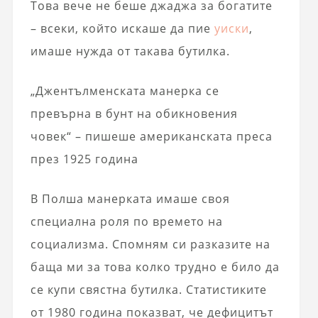
Това вече не беше джаджа за богатите
– всеки, който искаше да пие
уиски
,
имаше нужда от такава бутилка.
„Джентълменската манерка се
превърна в бунт на обикновения
човек“ – пишеше американската преса
през 1925 година
В Полша манерката имаше своя
специална роля по времето на
социализма. Спомням си разказите на
баща ми за това колко трудно е било да
се купи свястна бутилка. Статистиките
от 1980 година показват, че дефицитът