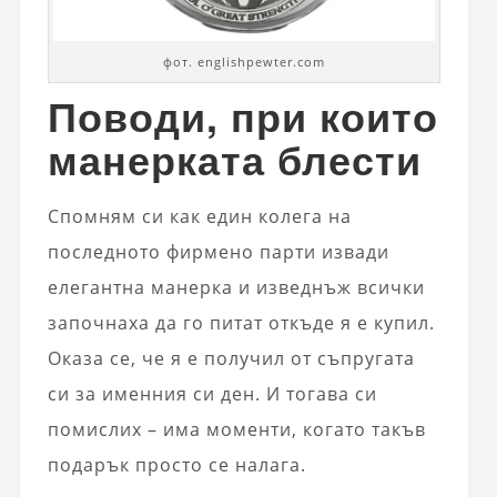
фот. englishpewter.com
Поводи, при които
манерката блести
Спомням си как един колега на
последното фирмено парти извади
елегантна манерка и изведнъж всички
започнаха да го питат откъде я е купил.
Оказа се, че я е получил от съпругата
си за именния си ден. И тогава си
помислих – има моменти, когато такъв
подарък просто се налага.