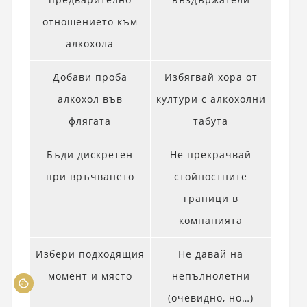
отношението към
алкохола
Добави проба
Избягвай хора от
алкохол във
култури с алкохолни
флягата
табута
Бъди дискретен
Не прекрачвай
при връчването
стойностните
граници в
компанията
Избери подходящия
Не давай на
момент и място
непълнолетни
(очевидно, но…)