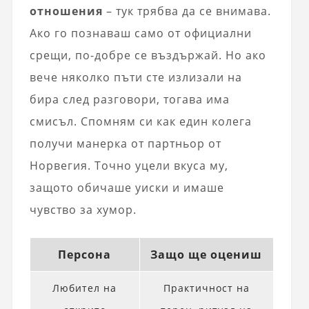
отношения
– тук трябва да се внимава.
Ако го познаваш само от официални
срещи, по-добре се въздържай. Но ако
вече няколко пъти сте излизали на
бира след разговори, тогава има
смисъл. Спомням си как един колега
получи манерка от партньор от
Норвегия. Точно уцели вкуса му,
защото обичаше уиски и имаше
чувство за хумор.
Персона
Защо ще оцениш
Любител на
Практичност на