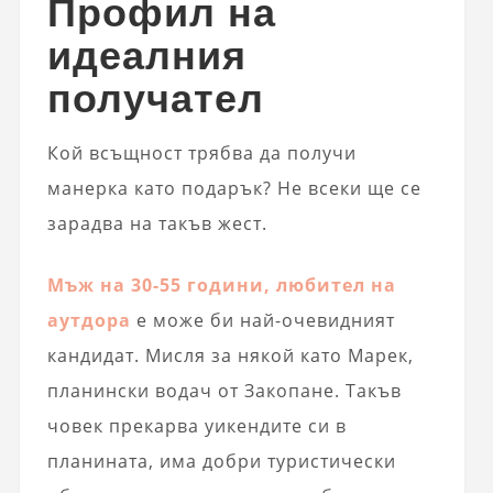
Профил на
идеалния
получател
Кой всъщност трябва да получи
манерка като подарък? Не всеки ще се
зарадва на такъв жест.
Мъж на 30-55 години, любител на
аутдора
е може би най-очевидният
кандидат. Мисля за някой като Марек,
планински водач от Закопане. Такъв
човек прекарва уикендите си в
планината, има добри туристически