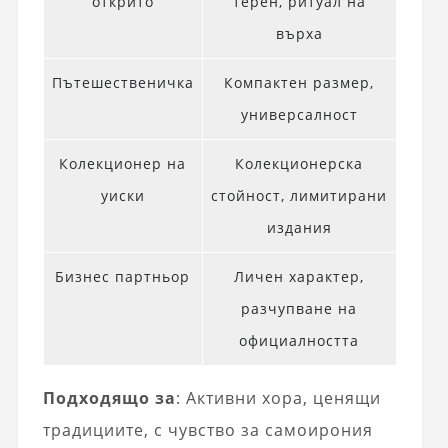
открито
терен, ритуал на
върха
Пътешественичка
Компактен размер,
универсалност
Колекционер на
Колекционерска
уиски
стойност, лимитирани
издания
Бизнес партньор
Личен характер,
разчупване на
официалността
Подходящо за
: Активни хора, ценящи
традициите, с чувство за самоирония