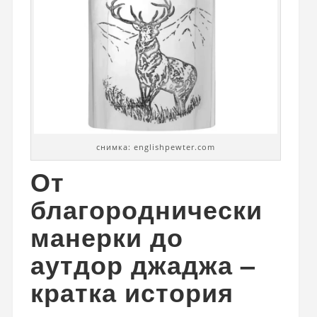
снимка: englishpewter.com
От
благороднически
манерки до
аутдор джаджа –
кратка история