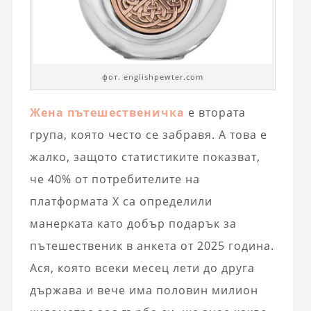
фот. englishpewter.com
Жена пътешественичка
е втората
група, която често се забравя. А това е
жалко, защото статистиките показват,
че 40% от потребителите на
платформата X са определили
манерката като добър подарък за
пътешественик в анкета от 2025 година.
Ася, която всеки месец лети до друга
държава и вече има половин милион