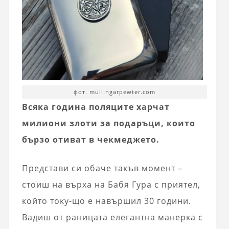
фот. mullingarpewter.com
Всяка година поляците харчат
милиони злоти за подаръци, които
бързо отиват в чекмеджето.
Представи си обаче такъв момент –
стоиш на върха на Бабя Гура с приятел,
който току-що е навършил 30 години.
Вадиш от раницата елегантна манерка с