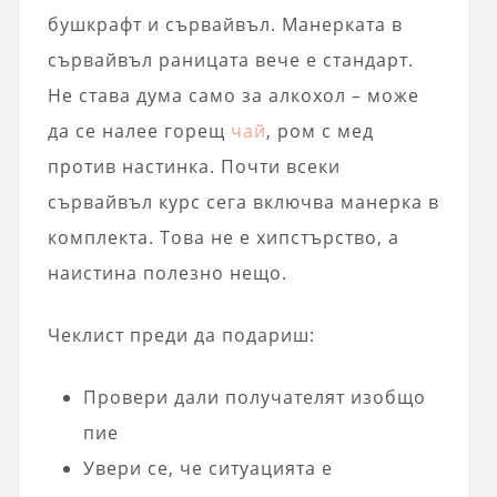
бушкрафт и сървайвъл. Манерката в
сървайвъл раницата вече е стандарт.
Не става дума само за алкохол – може
да се налее горещ
чай
, ром с мед
против настинка. Почти всеки
сървайвъл курс сега включва манерка в
комплекта. Това не е хипстърство, а
наистина полезно нещо.
Чеклист преди да подариш:
Провери дали получателят изобщо
пие
Увери се, че ситуацията е