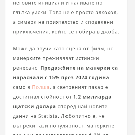
неговите инициали и наливате по
глътка уиски. Това не е просто алкохол,
а символ на приятелство и споделени
приключения, който се побира в джоба.
Може да звучи като сцена от филм, но
манерките преживяват истински
ренесанс.
Продажбите на манерки са
нараснали с 15% през 2024 година
само в
Полша
, а световният пазар е
достигнал стойност от
1,2 милиарда
щатски долара
според най-новите
данни на Statista. Любопитно е, че
въпреки тази популярност, манерките