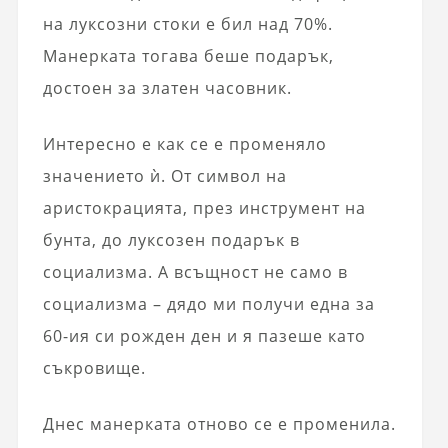
на луксозни стоки е бил над 70%.
Манерката тогава беше подарък,
достоен за златен часовник.
Интересно е как се е променяло
значението ѝ. От символ на
аристокрацията, през инструмент на
бунта, до луксозен подарък в
социализма. А всъщност не само в
социализма – дядо ми получи една за
60-ия си рожден ден и я пазеше като
съкровище.
Днес манерката отново се е променила.