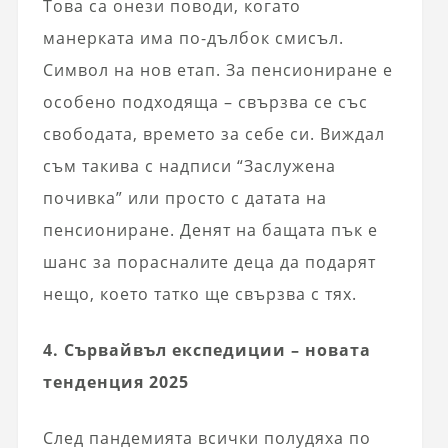
Това са онези поводи, когато
манерката има по-дълбок смисъл.
Символ на нов етап. За пенсиониране е
особено подходяща – свързва се със
свободата, времето за себе си. Виждал
съм такива с надписи “Заслужена
почивка” или просто с датата на
пенсиониране. Денят на бащата пък е
шанс за порасналите деца да подарят
нещо, което татко ще свързва с тях.
4. Сървайвъл експедиции – новата
тенденция 2025
След пандемията всички полудяха по