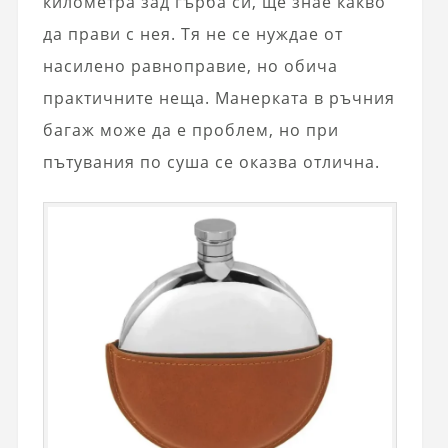
километра зад гърба си, ще знае какво
да прави с нея. Тя не се нуждае от
насилено равноправие, но обича
практичните неща. Манерката в ръчния
багаж може да е проблем, но при
пътувания по суша се оказва отлична.