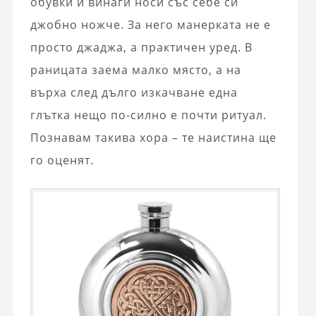
обувки и винаги носи със себе си
джобно ножче. За него манерката не е
просто джаджа, а практичен уред. В
раницата заема малко място, а на
върха след дълго изкачване една
глътка нещо по-силно е почти ритуал.
Познавам такива хора – те наистина ще
го оценят.