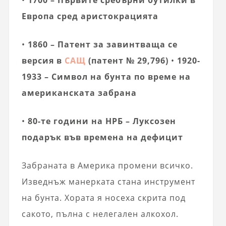
•
1700 – Първите сребърни бутилки в
Европа сред аристокрацията
•
1860 – Патент за завинтваща се
версия в
САЩ
(патент № 29,796)
•
1920-
1933 – Символ на бунта по време на
американската забрана
•
80-те години на НРБ – Луксозен
подарък във времена на дефицит
Забраната в Америка промени всичко.
Изведнъж манерката стана инструмент
на бунта. Хората я носеха скрита под
сакото, пълна с нелегален алкохол.