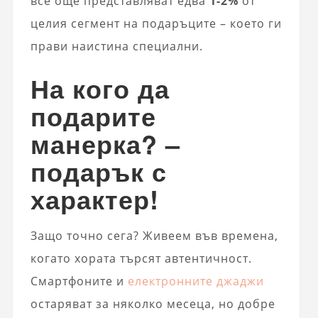
все още представляват едва
1-2%
от
целия сегмент на подаръците – което ги
прави наистина специални.
На кого да
подарите
манерка? –
подарък с
характер!
Защо точно сега? Живеем във времена,
когато хората търсят автентичност.
Смартфоните и
електронните джаджи
остаряват за няколко месеца, но добре