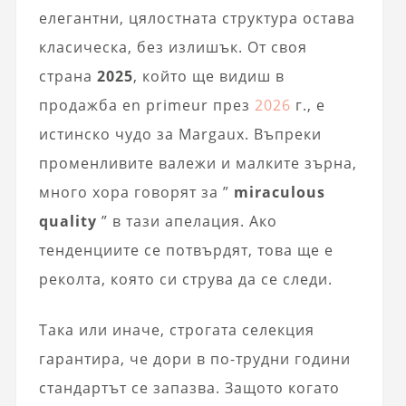
елегантни, цялостната структура остава
класическа, без излишък. От своя
страна
2025
, който ще видиш в
продажба en primeur през
2026
г., е
истинско чудо за Margaux. Въпреки
променливите валежи и малките зърна,
много хора говорят за ”
miraculous
quality
” в тази апелация. Ако
тенденциите се потвърдят, това ще е
реколта, която си струва да се следи.
Така или иначе, строгата селекция
гарантира, че дори в по-трудни години
стандартът се запазва. Защото когато