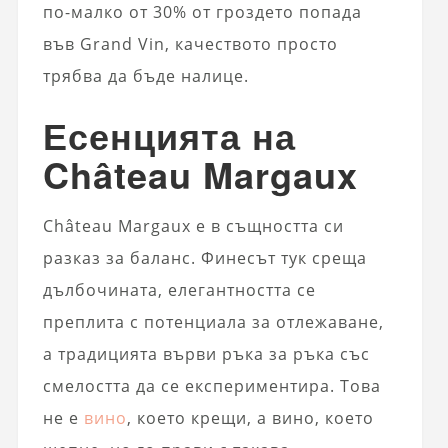
по-малко от 30% от гроздето попада
във Grand Vin, качеството просто
трябва да бъде налице.
Есенцията на
Château Margaux
Château Margaux е в същността си
разказ за баланс. Финесът тук среща
дълбочината, елегантността се
преплита с потенциала за отлежаване,
а традицията върви ръка за ръка със
смелостта да се експериментира. Това
не е
вино
, което крещи, а вино, което