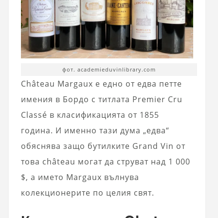
фот. academieduvinlibrary.com
Château Margaux е едно от едва петте
имения в Бордо с титлата Premier Cru
Classé в класификацията от 1855
година. И именно тази дума „едва“
обяснява защо бутилките Grand Vin от
това château могат да струват над 1 000
$, а името Margaux вълнува
колекционерите по целия свят.