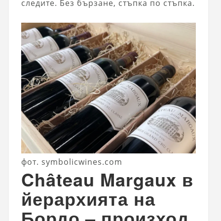
следите. Без бързане, стъпка по стъпка.
фот. symbolicwines.com
Château Margaux в
йерархията на
Бордо – произход