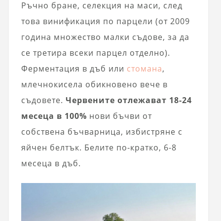
Ръчно бране, селекция на маси, след
това винификация по парцели (от 2009
година множество малки съдове, за да
се третира всеки парцел отделно).
Ферментация в дъб или
стомана
,
млечнокисела обикновено вече в
съдовете.
Червените отлежават 18-24
месеца в 100%
нови бъчви от
собствена бъчварница, избистряне с
яйчен белтък. Белите по-кратко, 6-8
месеца в дъб.