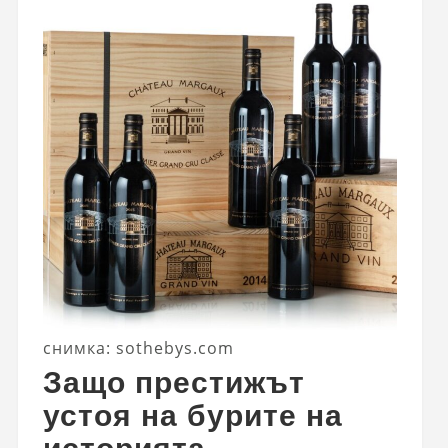
снимка: sothebys.com
Защо престижът
устоя на бурите на
историята