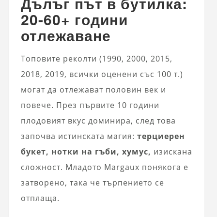
Дълъг път в бутилка:
20-60+ години
отлежаване
Топовите реколти (1990, 2000, 2015,
2018, 2019, всички оценени със 100 т.)
могат да отлежават половин век и
повече. През първите 10 години
плодовият вкус доминира, след това
започва истинската магия:
терциерен
букет, нотки на гъби, хумус,
изискана
сложност. Младото Margaux понякога е
затворено, така че търпението се
отплаща.