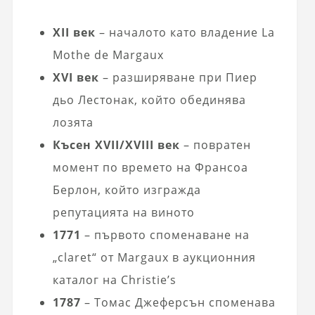
XII век
– началото като владение La
Mothe de Margaux
XVI век
– разширяване при Пиер
дьо Лестонак, който обединява
лозята
Късен XVII/XVIII век
– повратен
момент по времето на Франсоа
Берлон, който изгражда
репутацията на виното
1771
– първото споменаване на
„claret“ от Margaux в аукционния
каталог на Christie’s
1787
– Томас Джеферсън споменава