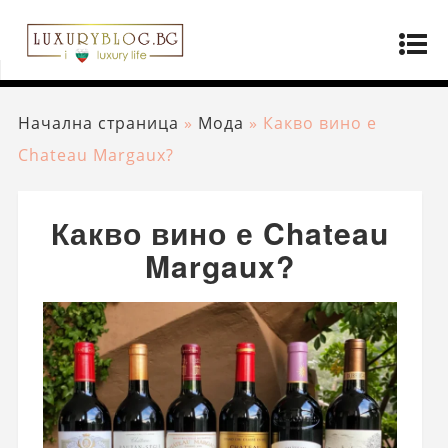
Начална страница
»
Мода
»
Какво вино е
Chateau Margaux?
Какво вино е Chateau
Margaux?