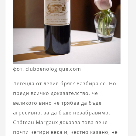
фот. cluboenologique.com
Легенда от левия бряг? Разбира се. Но
преди всичко доказателство, че
великото вино не трябва да бъде
агресивно, за да бъде незабравимо.
Château Margaux доказва това вече
почти четири века и, честно казано, не