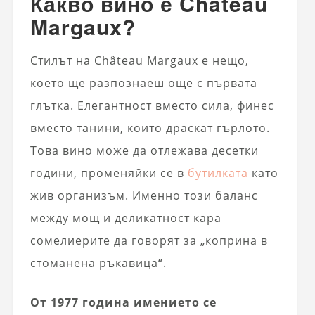
Какво вино е Chateau
Margaux?
Стилът на Château Margaux е нещо,
което ще разпознаеш още с първата
глътка. Елегантност вместо сила, финес
вместо танини, които драскат гърлото.
Това вино може да отлежава десетки
години, променяйки се в
бутилката
като
жив организъм. Именно този баланс
между мощ и деликатност кара
сомелиерите да говорят за „коприна в
стоманена ръкавица“.
От 1977 година имението се