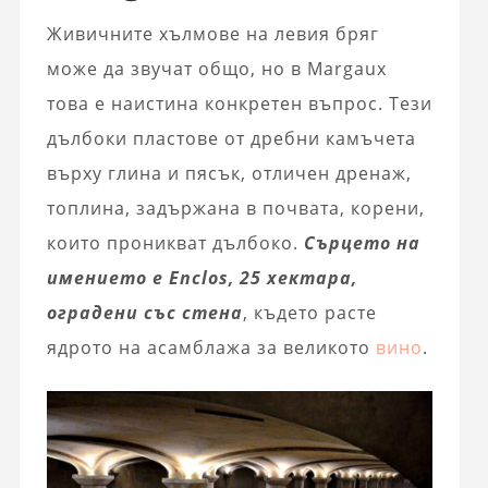
Живичните хълмове на левия бряг
може да звучат общо, но в Margaux
това е наистина конкретен въпрос. Тези
дълбоки пластове от дребни камъчета
върху глина и пясък, отличен дренаж,
топлина, задържана в почвата, корени,
които проникват дълбоко.
Сърцето на
имението е Enclos, 25 хектара,
оградени със стена
, където расте
ядрото на асамблажа за великото
вино
.