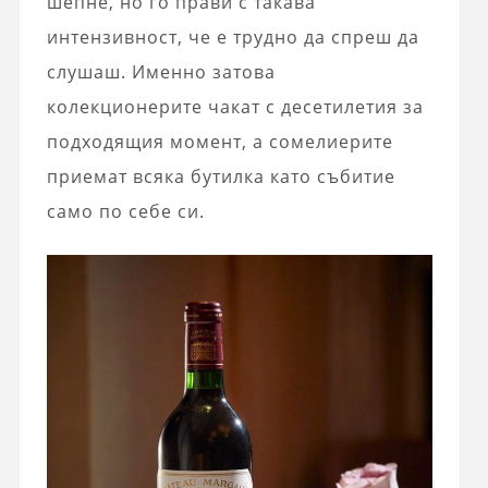
шепне, но го прави с такава
интензивност, че е трудно да спреш да
слушаш. Именно затова
колекционерите чакат с десетилетия за
подходящия момент, а сомелиерите
приемат всяка бутилка като събитие
само по себе си.