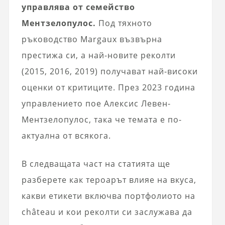
управлява от семейство
Ментзелопулос.
Под тяхното
ръководство Margaux възвърна
престижа си, а най-новите реколти
(2015, 2016, 2019) получават най-високи
оценки от критиците. През 2023 година
управлението пое Алексис Левен-
Ментзелопулос, така че темата е по-
актуална от всякога.
В следващата част на статията ще
разберете как тероарът влияе на вкуса,
какви етикети включва портфолиото на
château и кои реколти си заслужава да