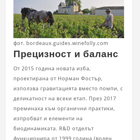
фот. bordeaux.guides.winefolly.com
Прецизност и баланс
От 2015 година новата изба,
проектирана от Норман Фостър,
използва гравитацията вместо помпи, с
деликатност на всеки етап. През 2017
преминаха към органични практики,
изпробват и елементи на
биодинамиката. R&D отделът
функционира от 1999 година (воден