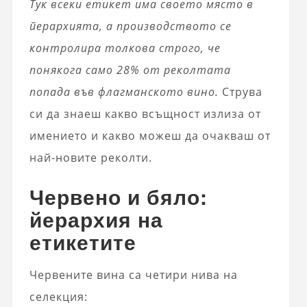
Тук всеки етикет има своето място в
йерархията, а производството се
контролира толкова строго, че
понякога само 28% от реколтата
попада във флагманското вино.
Струва
си да знаеш какво всъщност излиза от
имението и какво можеш да очакваш от
най-новите реколти.
Червено и бяло:
йерархия на
етикетите
Червените вина са четири нива на
селекция: