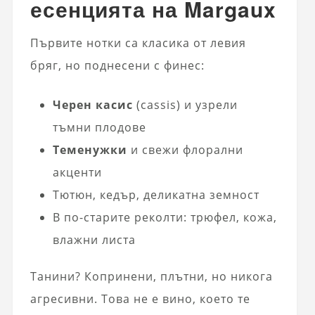
есенцията на Margaux
Първите нотки са класика от левия
бряг, но поднесени с финес:
Черен касис
(cassis) и узрели
тъмни плодове
Теменужки
и свежи флорални
акценти
Тютюн, кедър, деликатна земност
В по-старите реколти: трюфел, кожа,
влажни листа
Танини? Копринени, плътни, но никога
агресивни. Това не е вино, което те