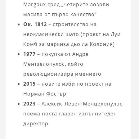
Margaux сред „четирите лозови
масива от първо качество“
Ок. 1812
– строителство на
неокласически шато (проект на Луи
Комб за маркиза дьо ла Колония)
1977
– покупка от Андре
Ментзелопулос, който
революционизира имението
2015
– новите изби по проект на
Норман Фостър
2023
– Алексис Левен-Менцелопулос
поема поста главен изпълнителен
директор