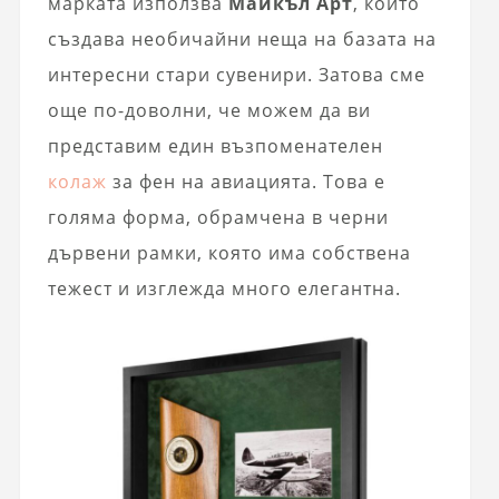
марката използва
Майкъл Арт
, който
създава необичайни неща на базата на
интересни стари сувенири. Затова сме
още по-доволни, че можем да ви
представим един възпоменателен
колаж
за фен на авиацията. Това е
голяма форма, обрамчена в черни
дървени рамки, която има собствена
тежест и изглежда много елегантна.