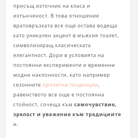
присъщ източник на класа и
изтънченост. В това отношение
вратовръзката все още остава водеща
като уникален акцент в мъжкия тоалет,
символизиращ класическата
елегантност. Дори в условията на
постоянни експерименти и временни
модни наклонности, като например
сезонните
пролетни тенденции
,
равенството все още е постоянна
стойност, сочеща към
самочувствие,
зрялост и уважение към традициите
и.