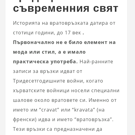
съвременния свят
Историята на вратовръзката датира от
стотици години, до 17 век
.
Първоначално не е било елемент на
мода или стил, а е имало
практическа употреба.
Най-ранните
записи за връзки идват от
Тридесетгодишните войни, когато
хърватските войници носели специални
шалове около вратовете си. Именно от
името им “cravat” или “kravata” (на
френски) идва и името “вратовръзка”.
Тези връзки са предназначени да