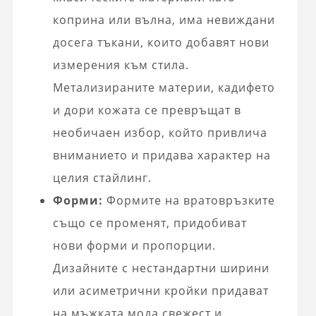
коприна или вълна, има невиждани
досега тъкани, които добавят нови
измерения към стила.
Метализираните материи, кадифето
и дори кожата се превръщат в
необичаен избор, който привлича
вниманието и придава характер на
целия стайлинг.
Форми:
Формите на вратовръзките
също се променят, придобиват
нови форми и пропорции.
Дизайните с нестандартни ширини
или асиметрични кройки придават
на мъжката мода свежест и