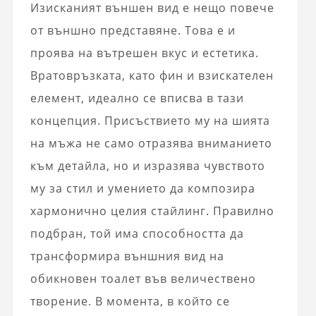
Изисканият външен вид е нещо повече
от външно представяне. Това е и
проява на вътрешен вкус и естетика.
Вратовръзката, като фин и взискателен
елемент, идеално се вписва в тази
концепция. Присъствието му на шията
на мъжа не само отразява вниманието
към детайла, но и изразява чувството
му за стил и умението да композира
хармонично целия стайлинг. Правилно
подбран, той има способността да
трансформира външния вид на
обикновен тоалет във величествено
творение. В момента, в който се