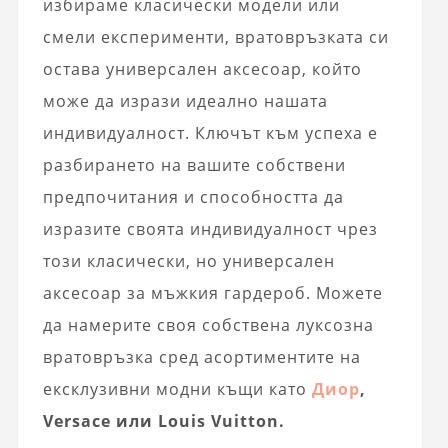
избираме класически модели или
смели експерименти, вратовръзката си
остава универсален аксесоар, който
може да изрази идеално нашата
индивидуалност. Ключът към успеха е
разбирането на вашите собствени
предпочитания и способността да
изразите своята индивидуалност чрез
този класически, но универсален
аксесоар за мъжкия гардероб. Можете
да намерите своя собствена луксозна
вратовръзка сред асортиментите на
ексклузивни модни къщи като
Диор
,
Versace или Louis Vuitton.