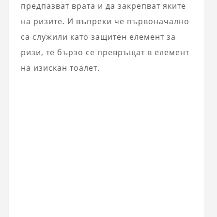
предпазват врата и да закрепват яките
на ризите. И въпреки че първоначално
са служили като защитен елемент за
ризи, те бързо се превръщат в елемент
на изискан тоалет.