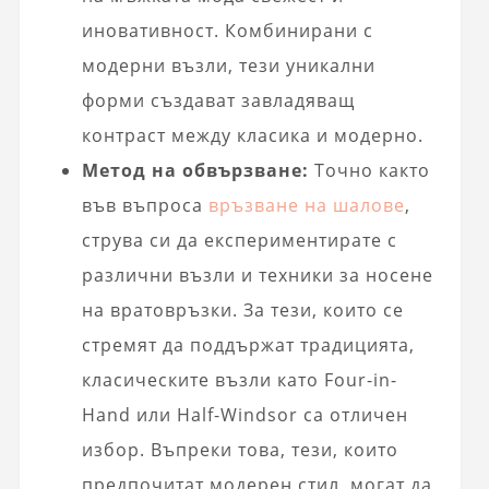
иновативност. Комбинирани с
модерни възли, тези уникални
форми създават завладяващ
контраст между класика и модерно.
Метод на обвързване:
Точно както
във въпроса
връзване на шалове
,
струва си да експериментирате с
различни възли и техники за носене
на вратовръзки. За тези, които се
стремят да поддържат традицията,
класическите възли като Four-in-
Hand или Half-Windsor са отличен
избор. Въпреки това, тези, които
предпочитат модерен стил, могат да