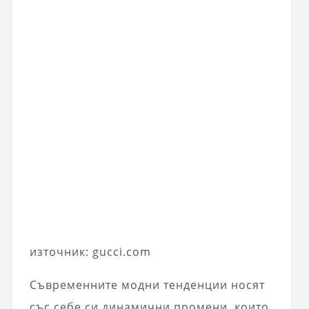
източник: gucci.com
Съвременните модни тенденции носят
със себе си динамични промени, които