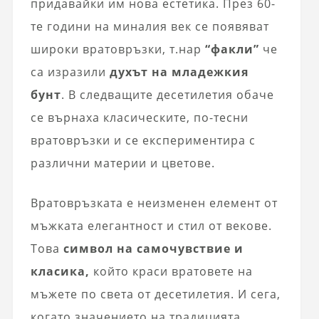
придавайки им нова естетика. През 60-
те години на миналия век се появяват
широки вратовръзки, т.нар
“факли”
че
са изразили
духът на младежкия
бунт
. В следващите десетилетия обаче
се върнаха класическите, по-тесни
вратовръзки и се експериментира с
различни материи и цветове.
Вратовръзката е неизменен елемент от
мъжката елегантност и стил от векове.
Това
символ на самочувствие и
класика,
който краси вратовете на
мъжете по света от десетилетия. И сега,
когато значението на традицията