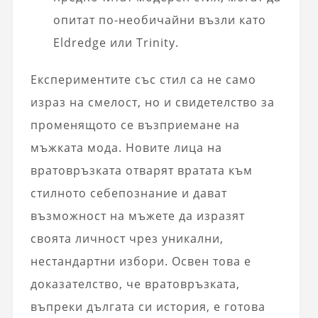
опитат по-необичайни възли като
Eldredge или Trinity.
Експериментите със стил са не само
израз на смелост, но и свидетелство за
променящото се възприемане на
мъжката мода. Новите лица на
вратовръзката отварят вратата към
стилното себепознание и дават
възможност на мъжете да изразят
своята личност чрез уникални,
нестандартни избори. Освен това е
доказателство, че вратовръзката,
въпреки дългата си история, е готова