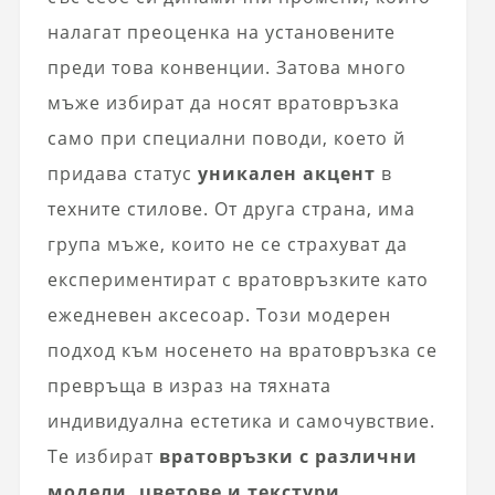
налагат преоценка на установените
преди това конвенции. Затова много
мъже избират да носят вратовръзка
само при специални поводи, което й
придава статус
уникален акцент
в
техните стилове. От друга страна, има
група мъже, които не се страхуват да
експериментират с вратовръзките като
ежедневен аксесоар. Този модерен
подход към носенето на вратовръзка се
превръща в израз на тяхната
индивидуална естетика и самочувствие.
Те избират
вратовръзки с различни
модели, цветове и текстури
,