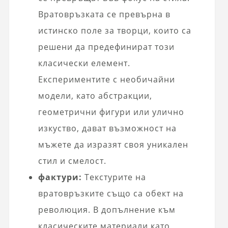
Вратовръзката се превърна в
истинско поле за творци, които са
решени да предефинират този
класически елемент.
Експериментите с необичайни
модели, като абстракции,
геометрични фигури или улично
изкуство, дават възможност на
мъжете да изразят своя уникален
стил и смелост.
фактури:
Текстурите на
вратовръзките също са обект на
революция. В допълнение към
класическите материали като