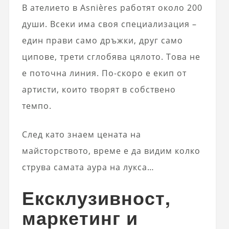
В ателието в Asnières работят около 200
души. Всеки има своя специализация –
един прави само дръжки, друг само
ципове, трети сглобява цялото. Това не
е поточна линия. По-скоро е екип от
артисти, които творят в собствено
темпо.
След като знаем цената на
майсторството, време е да видим колко
струва самата аура на лукса…
Ексклузивност,
маркетинг и