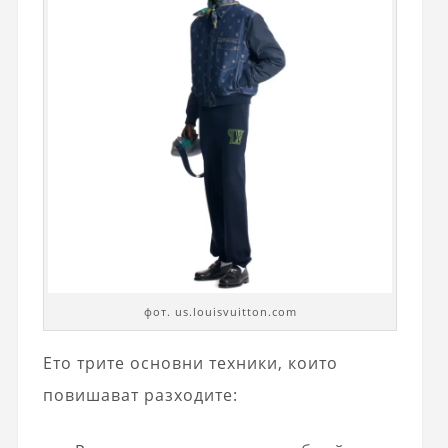
фот. us.louisvuitton.com
Ето трите основни техники, които
повишават разходите: