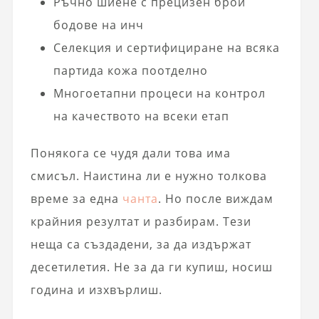
Ръчно шиене с прецизен брой
бодове на инч
Селекция и сертифициране на всяка
партида кожа поотделно
Многоетапни процеси на контрол
на качеството на всеки етап
Понякога се чудя дали това има
смисъл. Наистина ли е нужно толкова
време за една
чанта
. Но после виждам
крайния резултат и разбирам. Тези
неща са създадени, за да издържат
десетилетия. Не за да ги купиш, носиш
година и изхвърлиш.