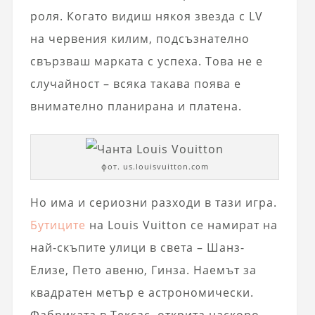
роля. Когато видиш някоя звезда с LV
на червения килим, подсъзнателно
свързваш марката с успеха. Това не е
случайност – всяка такава поява е
внимателно планирана и платена.
фот. us.louisvuitton.com
Но има и сериозни разходи в тази игра.
Бутиците
на Louis Vuitton се намират на
най-скъпите улици в света – Шанз-
Елизе, Пето авеню, Гинза. Наемът за
квадратен метър е астрономически.
Фабриката в Тексас, открита наскоро,