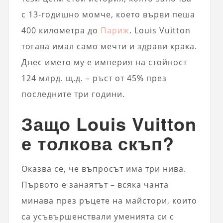
с 13-годишно момче, което върви пеша
400 километра до
Париж
. Louis Vuitton
тогава имал само мечти и здрави крака.
Днес името му е империя на стойност
124 млрд. щ.д. – ръст от 45% през
последните три години.
Защо Louis Vuitton
е толкова скъп?
Оказва се, че въпросът има три нива.
Първото е занаятът – всяка чанта
минава през ръцете на майстори, които
са усъвършенствали уменията си с