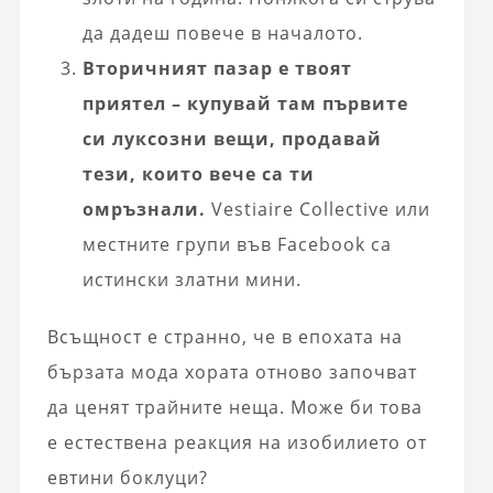
да дадеш повече в началото.
Вторичният пазар е твоят
приятел – купувай там първите
си луксозни вещи, продавай
тези, които вече са ти
омръзнали.
Vestiaire Collective или
местните групи във Facebook са
истински златни мини.
Всъщност е странно, че в епохата на
бързата мода хората отново започват
да ценят трайните неща. Може би това
е естествена реакция на изобилието от
евтини боклуци?