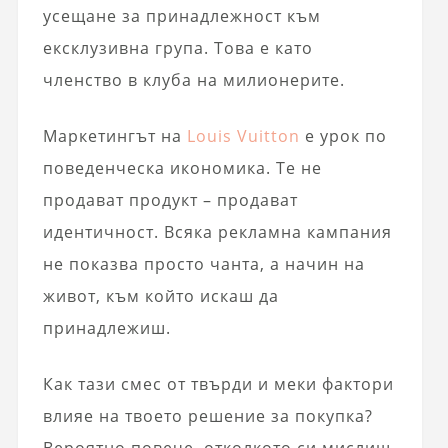
усещане за принадлежност към
ексклузивна група. Това е като
членство в клуба на милионерите.
Маркетингът на
Louis Vuitton
е урок по
поведенческа икономика. Те не
продават продукт – продават
идентичност. Всяка рекламна кампания
не показва просто чанта, а начин на
живот, към който искаш да
принадлежиш.
Как тази смес от твърди и меки фактори
влияе на твоето решение за покупка?
Вероятно повече, отколкото си мислиш.