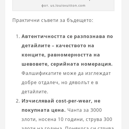
фот. us.louisvuitton.com
Практични съвети за бъдещето:
Автентичността се разпознава по
детайлите – качеството на
конците, равномерността на
шевовете, серийната номерация.
Фалшификатите може да изглеждат
добре отдалеч, но дяволът е в
детайлите.
Изчислявай cost-per-wear, не
покупната цена.
Чанта за 3000
злоти, носена 10 години, струва 300
злоти на година. Понякога си струва