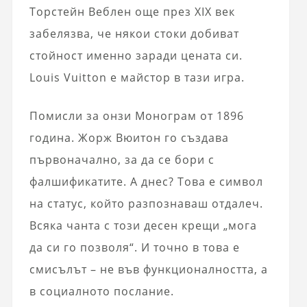
Торстейн Веблен още през XIX век
забелязва, че някои стоки добиват
стойност именно заради цената си.
Louis Vuitton е майстор в тази игра.
Помисли за онзи Монограм от 1896
година. Жорж Вюитон го създава
първоначално, за да се бори с
фалшификатите. А днес? Това е символ
на статус, който разпознаваш отдалеч.
Всяка чанта с този десен крещи „мога
да си го позволя“. И точно в това е
смисълът – не във функционалността, а
в социалното послание.