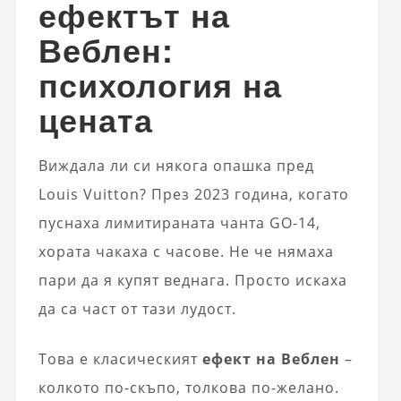
ефектът на
Веблен:
психология на
цената
Виждала ли си някога опашка пред
Louis Vuitton? През 2023 година, когато
пуснаха лимитираната чанта GO-14,
хората чакаха с часове. Не че нямаха
пари да я купят веднага. Просто искаха
да са част от тази лудост.
Това е класическият
ефект на Веблен
–
колкото по-скъпо, толкова по-желано.