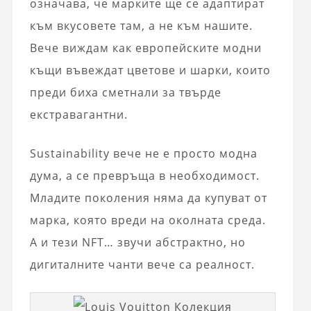
означава, че марките ще се адаптират
към вкусовете там, а не към нашите.
Вече виждам как европейските модни
къщи въвеждат цветове и шарки, които
преди биха сметнали за твърде
екстравагантни.
Sustainability вече не е просто модна
дума, а се превръща в необходимост.
Младите поколения няма да купуват от
марка, която вреди на околната среда.
А и тези NFT… звучи абстрактно, но
дигиталните чанти вече са реалност.