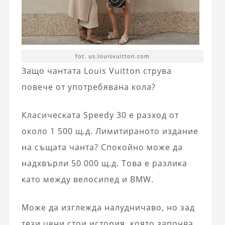
fot. us.louisvuitton.com
Защо чантата Louis Vuitton струва
повече от употребявана кола?
Класическата Speedy 30 е разход от
около 1 500 щ.д. Лимитираното издание
на същата чанта? Спокойно може да
надхвърли 50 000 щ.д. Това е разлика
като между велосипед и BMW.
Може да изглежда налудничаво, но зад
тези цени стои история, която започва