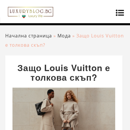
Начална страница
»
Мода
»
Защо Louis Vuitton
е толкова скъп?
Защо Louis Vuitton е
толкова скъп?