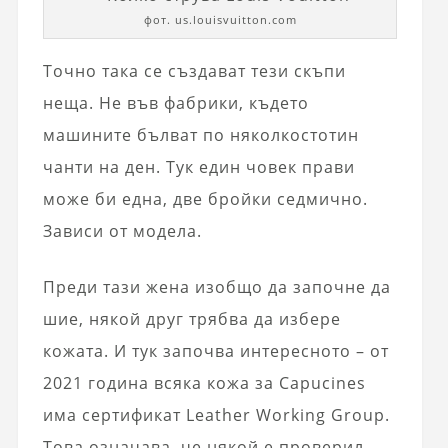
фот. us.louisvuitton.com
Точно така се създават тези скъпи
неща. Не във фабрики, където
машините бълват по няколкостотин
чанти на ден. Тук един човек прави
може би една, две бройки седмично.
Зависи от модела.
Преди тази жена изобщо да започне да
шие, някой друг трябва да избере
кожата. И тук започва интересното – от
2021 година всяка кожа за Capucines
има сертификат Leather Working Group.
Това означава, че някой е проверил