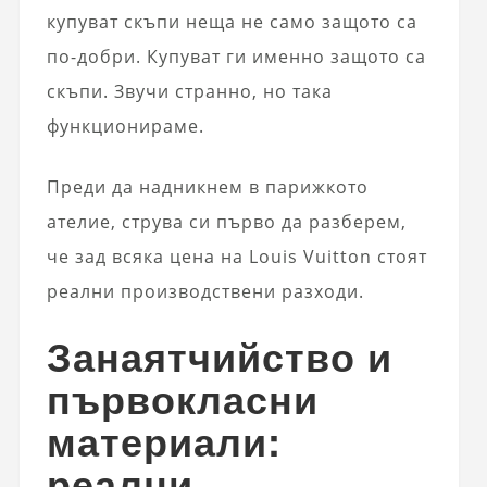
купуват скъпи неща не само защото са
по-добри. Купуват ги именно защото са
скъпи. Звучи странно, но така
функционираме.
Преди да надникнем в парижкото
ателие, струва си първо да разберем,
че зад всяка цена на Louis Vuitton стоят
реални производствени разходи.
Занаятчийство и
първокласни
материали:
реални