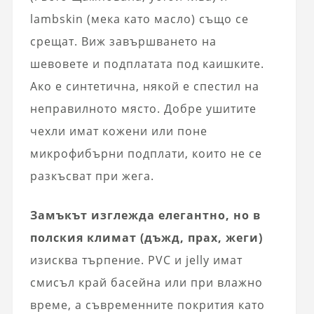
lambskin (мека като масло) също се
срещат. Виж завършването на
шевовете и подплатата под каишките.
Ако е синтетична, някой е спестил на
неправилното място. Добре ушитите
чехли имат кожени или поне
микрофибърни подплати, които не се
разкъсват при жега.
Замъкът изглежда елегантно, но в
полския климат (дъжд, прах, жеги)
изисква търпение. PVC и jelly имат
смисъл край басейна или при влажно
време, а съвременните покрития като