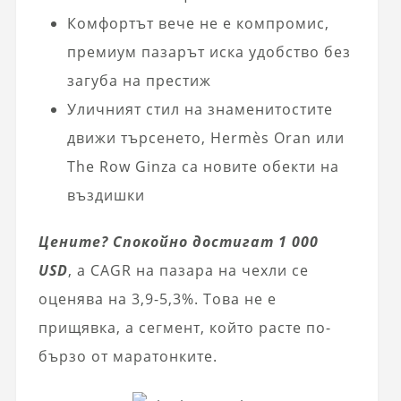
Комфортът вече не е компромис,
премиум пазарът иска удобство без
загуба на престиж
Уличният стил на знаменитостите
движи търсенето, Hermès Oran или
The Row Ginza са новите обекти на
въздишки
Цените? Спокойно достигат 1 000
USD
, а CAGR на пазара на чехли се
оценява на 3,9-5,3%. Това не е
прищявка, а сегмент, който расте по-
бързо от маратонките.