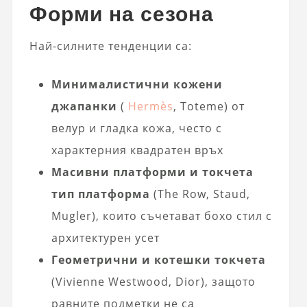
Форми на сезона
Най-силните тенденции са:
Минималистични кожени
джапанки
(
Hermès
, Toteme) от
велур и гладка кожа, често с
характерния квадратен връх
Масивни платформи и токчета
тип платформа
(The Row, Staud,
Mugler), които съчетават бохо стил с
архитектурен усет
Геометрични и котешки токчета
(Vivienne Westwood, Dior), защото
равните подметки не са