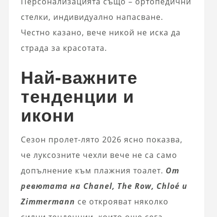
Персонализацията също – ортопедични
стелки, индивидуално напасване.
Честно казано, вече никой не иска да
страда за красотата.
Най-важните
тенденции и
икони
Сезон пролет-лято 2026 ясно показва,
че луксозните чехли вече не са само
допълнение към плажния тоалет.
От
ревютата на Chanel, The Row, Chloé и
Zimmermann
се открояват няколко