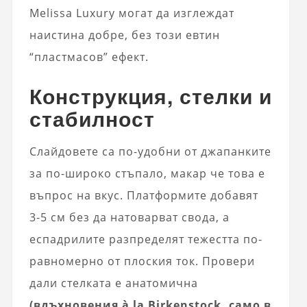
Melissa Luxury могат да изглеждат
наистина добре, без този евтин
“пластмасов” ефект.
Конструкция, стелки и
стабилност
Слайдовете са по-удобни от джапанките
за по-широко стъпало, макар че това е
въпрос на вкус. Платформите добавят
3-5 см без да натоварват свода, а
еспадрилите разпределят тежестта по-
равномерно от плоския ток. Провери
дали стелката е анатомична
(вдъхновения à la Birkenstock, само в