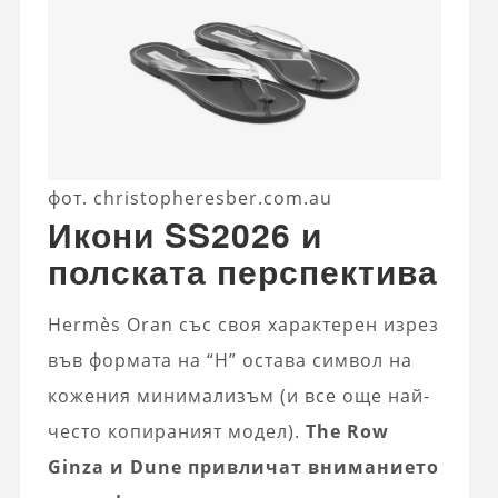
фот. christopheresber.com.au
Икони SS2026 и
полската перспектива
Hermès Oran със своя характерен изрез
във формата на “H” остава символ на
кожения минимализъм (и все още най-
често копираният модел).
The Row
Ginza и Dune привличат вниманието