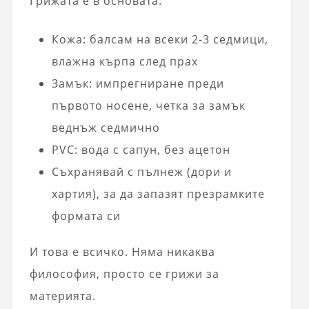
Грижата е в основата:
Кожа: балсам на всеки 2-3 седмици,
влажна кърпа след прах
Замък: импрегниране преди
първото носене, четка за замък
веднъж седмично
PVC: вода с сапун, без ацетон
Съхранявай с пълнеж (дори и
хартия), за да запазят презрамките
формата си
И това е всичко. Няма никаква
философия, просто се грижи за
материята.