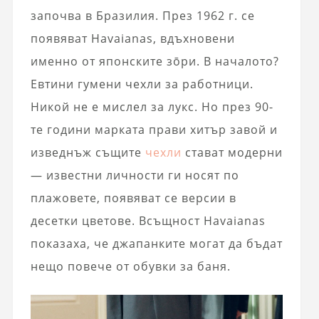
започва в Бразилия. През 1962 г. се
появяват Havaianas, вдъхновени
именно от японските зōри. В началото?
Евтини гумени чехли за работници.
Никой не е мислел за лукс. Но през 90-
те години марката прави хитър завой и
изведнъж същите
чехли
стават модерни
— известни личности ги носят по
плажовете, появяват се версии в
десетки цветове. Всъщност Havaianas
показаха, че джапанките могат да бъдат
нещо повече от обувки за баня.