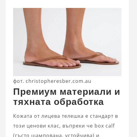
фот. christopheresber.com.au
Премиум материали и
тяхната обработка
Кожата от лицева телешка е стандарт в
този ценови клас, въпреки че box calf
(гъсто щампована, устойчива) и