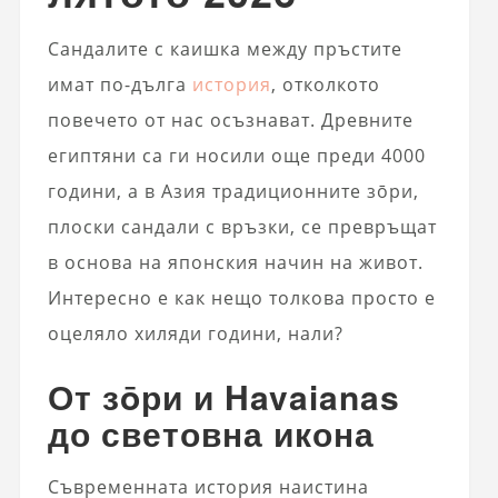
Сандалите с каишка между пръстите
имат по-дълга
история
, отколкото
повечето от нас осъзнават. Древните
египтяни са ги носили още преди 4000
години, а в Азия традиционните зōри,
плоски сандали с връзки, се превръщат
в основа на японския начин на живот.
Интересно е как нещо толкова просто е
оцеляло хиляди години, нали?
От зōри и Havaianas
до световна икона
Съвременната история наистина