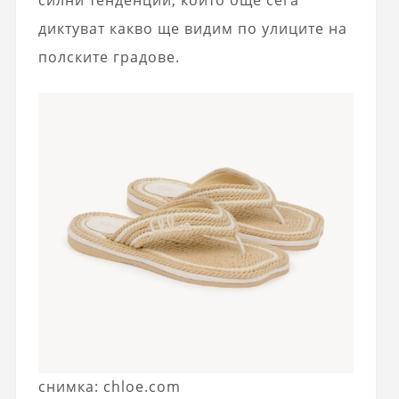
силни тенденции, които още сега
диктуват какво ще видим по улиците на
полските градове.
снимка: chloe.com