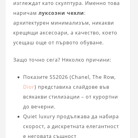
изглеждат като скулптура. Именно това
наричам
луксозни чехли
:
архитектурен минимализъм, никакви
крещящи аксесоари, а качество, което
усещаш още от първото обуване.
Защо точно сега? Няколко причини:
Показите SS2026 (Chanel, The Row,
Dior
) представиха слайдове във
всякакви стилизации – от курортни
до вечерни.
Quiet luxury продължава да набира
скорост, а дискретната елегантност
е неговата същност