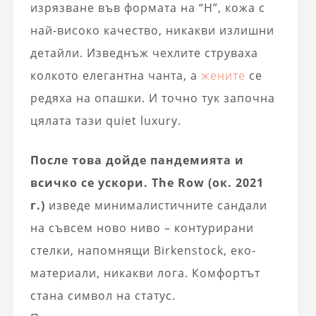
изрязване във формата на “H”, кожа с
най-високо качество, никакви излишни
детайли. Изведнъж чехлите струваха
колкото елегантна чанта, а
жените
се
редяха на опашки. И точно тук започна
цялата тази quiet luxury.
После това дойде пандемията и
всичко се ускори. The Row (ок. 2021
г.)
изведе минималистичните сандали
на съвсем ново ниво – контурирани
стелки, напомнящи Birkenstock, еко-
материали, никакви лога. Комфортът
стана символ на статус.