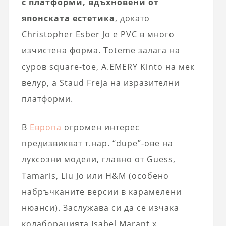
с платформи, вдъхновени от
японската естетика
, докато
Christopher Esber Jo е PVC в много
изчистена форма. Toteme залага на
суров square-toe, A.EMERY Kinto на мек
велур, а Staud Freja на изразителни
платформи.
В
Европа
огромен интерес
предизвикват т.нар. “dupe”-ове на
луксозни модели, главно от Guess,
Tamaris, Liu Jo или H&M (особено
набръчканите версии в карамелени
нюанси). Заслужава си да се изчака
колаборацията Isabel Marant x