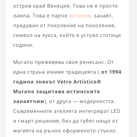
остров край Венеция. Това не е просто
лампа. Това е парче
история
, занаят,
предаван от поколение на поколение,
символ на лукса, който е устоял стотици
години.
Murano преживява своя ренесанс. От
една страна имаме традицията (
от 1994
година знакът Vetro Artistico®
Murano защитава истинските
занаятчии
), от друга — модерността.
Съвременните ателиета интегрират LED
и смарт решения, без да губят нищо от
магията на ръчно оформеното стъкло.