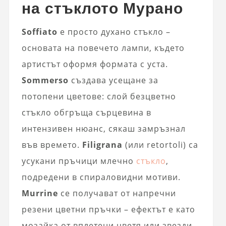
на стъклото Мурано
Soffiato
е просто духано стъкло –
основата на повечето лампи, където
артистът оформя формата с уста.
Sommerso
създава усещане за
потопени цветове: слой безцветно
стъкло обгръща сърцевина в
интензивен нюанс, сякаш замръзнал
във времето.
Filigrana
(или retortoli) са
усукани пръчици млечно
стъкло
,
подредени в спираловидни мотиви.
Murrine
се получават от напречни
резени цветни пръчки – ефектът е като
мозайка от вплетени цветя или звезди.