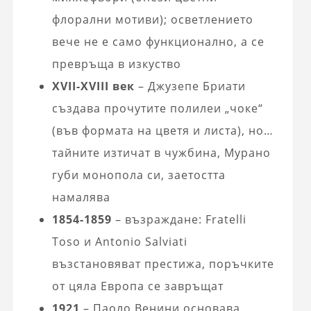
флорални мотиви); осветлението
вече не е само функционално, а се
превръща в изкуство
XVII-XVIII век
– Джузепе Бриати
създава прочутите полилеи „чоке“
(във формата на цветя и листа), но…
тайните изтичат в чужбина, Мурано
губи монопола си, заетостта
намалява
1854-1859
– възраждане: Fratelli
Toso и Antonio Salviati
възстановяват престижа, поръчките
от цяла Европа се завръщат
1921
– Паоло Венини основава