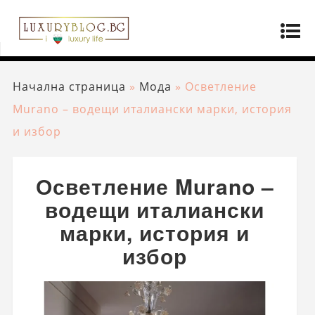
Начална страница
»
Мода
»
Осветление
Murano – водещи италиански марки, история
и избор
Осветление Murano –
водещи италиански
марки, история и
избор