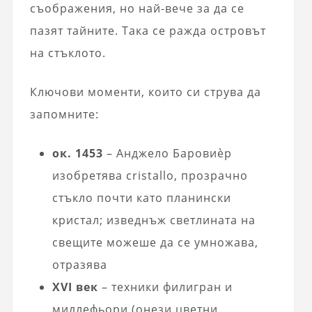
съображения, но най-вече за да се
пазят тайните. Така се ражда островът
на стъклото.
Ключови моменти, които си струва да
запомните:
ок. 1453
– Анджело Баровиѐр
изобретява cristallo, прозрачно
стъкло почти като планински
кристал; изведнъж светлината на
свещите можеше да се умножава,
отразява
XVI век
– техники филигран и
миллефьори (онези цветни