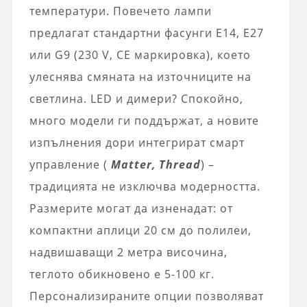
температури. Повечето лампи
предлагат стандартни фасунги E14, E27
или G9 (230 V, CE маркировка), което
улеснява смяната на източниците на
светлина. LED и димери? Спокойно,
много модели ги поддържат, а новите
изпълнения дори интегрират смарт
управление (
Matter, Thread
) –
традицията не изключва модерността.
Размерите могат да изненадат: от
компактни аплици 20 см до полилеи,
надвишаващи 2 метра височина,
теглото обикновено е 5-100 кг.
Персонализираните опции позволяват