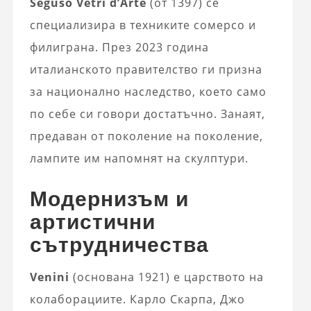
Seguso Vetri d’Arte
(от 1397) се
специализира в техниките сомерсо и
филиграна. През 2023 година
италианското правителство ги призна
за национално наследство, което само
по себе си говори достатъчно. Занаят,
предаван от поколение на поколение,
лампите им напомнят на скулптури.
Модернизъм и
артистични
сътрудничества
Venini
(основана 1921) е царството на
колаборациите. Карло Скарпа, Джо