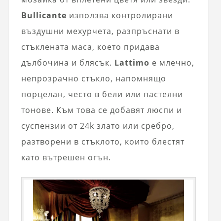
Bullicante
използва контролирани
въздушни мехурчета, разпръснати в
стъклената маса, което придава
дълбочина и блясък.
Lattimo
е млечно,
непрозрачно стъкло, напомнящо
порцелан, често в бели или пастелни
тонове. Към това се добавят люспи и
суспензии от 24k злато или сребро,
разтворени в стъклото, които блестят
като вътрешен огън.