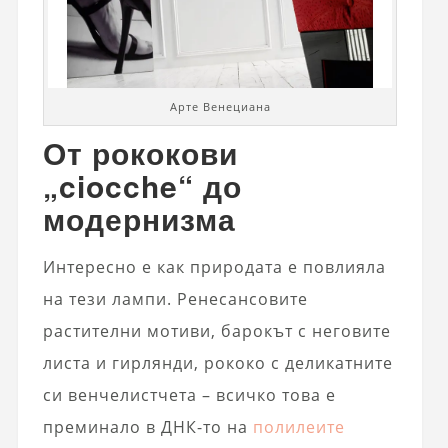
Арте Венециана
От рококови
„ciocche“ до
модернизма
Интересно е как природата е повлияла
на тези лампи. Ренесансовите
растителни мотиви, барокът с неговите
листа и гирлянди, рококо с деликатните
си венчелистчета – всичко това е
преминало в ДНК-то на
полилеите