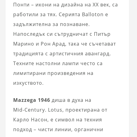
Понти – икони на дизайна на XX век, са
работили за тях. Серията Balloton е
задължителна за познаване.
Напоследък си сътрудничат с Питър
Марино и Рон Арад, така че съчетават
традицията с артистичния авангард.
Техните настолни лампи често са
лимитирани произведения на
изкуството.
Mazzega 1946
диша в духа на
Mid‑Century. Lotus, проектирана от
Карло Насон, е символ на техния
подход – чисти линии, органични