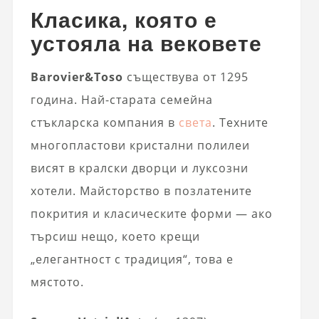
Класика, която е
устояла на вековете
Barovier&Toso
съществува от 1295
година. Най-старата семейна
стъкларска компания в
света
. Техните
многопластови кристални полилеи
висят в кралски дворци и луксозни
хотели. Майсторство в позлатените
покрития и класическите форми — ако
търсиш нещо, което крещи
„елегантност с традиция“, това е
мястото.