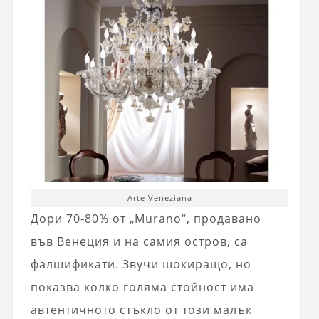
Arte Veneziana
Дори 70-80% от „Murano“, продавано
във Венеция и на самия остров, са
фалшификати. Звучи шокиращо, но
показва колко голяма стойност има
автентичното стъкло от този малък