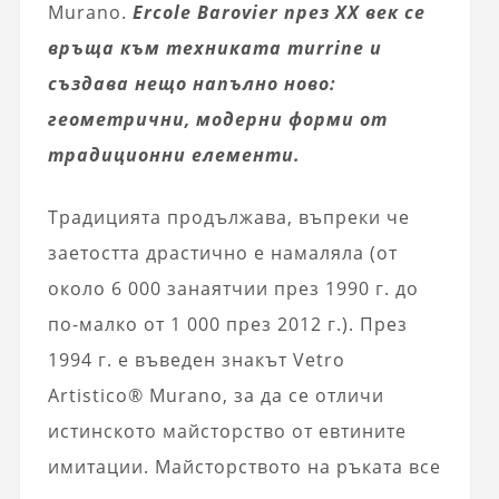
Murano.
Ercole Barovier през XX век се
връща към техниката murrine и
създава нещо напълно ново:
геометрични, модерни форми от
традиционни елементи.
Традицията продължава, въпреки че
заетостта драстично е намаляла (от
около 6 000 занаятчии през 1990 г. до
по-малко от 1 000 през 2012 г.). През
1994 г. е въведен знакът Vetro
Artistico® Murano, за да се отличи
истинското майсторство от евтините
имитации. Майсторството на ръката все