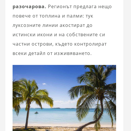
разочарова.
Регионът предлага нещо
повече от топлина и палми: тук
луксозните линии акостират до
истински икони и на собствените си
частни острови, където контролират
всеки детайл от изживяването.