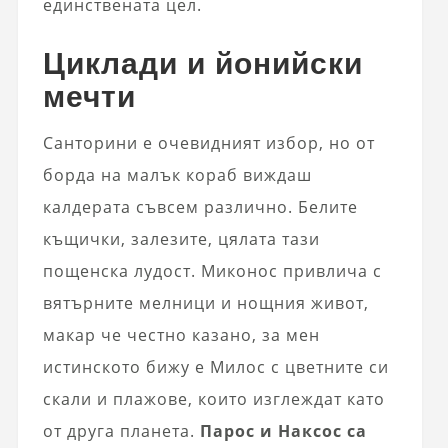
единствената цел.
Циклади и йонийски
мечти
Санторини е очевидният избор, но от
борда на малък кораб виждаш
калдерата съвсем различно. Белите
къщички, залезите, цялата тази
пощенска лудост. Миконос привлича с
вятърните мелници и нощния живот,
макар че честно казано, за мен
истинското бижу е Милос с цветните си
скали и плажове, които изглеждат като
от друга планета.
Парос и Наксос са