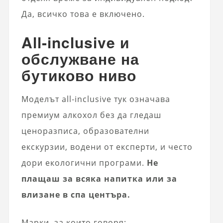
Да, всичко това е включено.
All‑inclusive и
обслужване на
бутиково ниво
Моделът all‑inclusive тук означава
премиум алкохол без да гледаш
ценоразписа, образователни
екскурзии, водени от експерти, и често
дори екологични програми.
Не
плащаш за всяка напитка или за
влизане в спа центъра.
Марки, за които говоря: