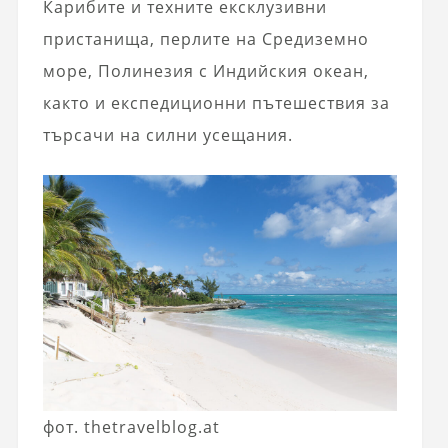
Карибите и техните ексклузивни
пристанища, перлите на Средиземно
море, Полинезия с Индийския океан,
както и експедиционни пътешествия за
търсачи на силни усещания.
фот. thetravelblog.at