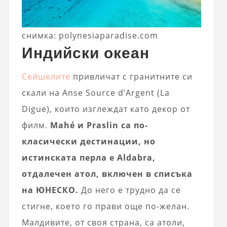
снимка: polynesiaparadise.com
Индийски океан
Сейшелите
привличат с гранитните си
скали на Anse Source d’Argent (La
Digue), които изглеждат като декор от
филм.
Mahé и Praslin са по-
класически дестинации, но
истинската перла е Aldabra,
отдалечен атол, включен в списъка
на ЮНЕСКО.
До него е трудно да се
стигне, което го прави още по-желан.
Малдивите, от своя страна, са атоли,