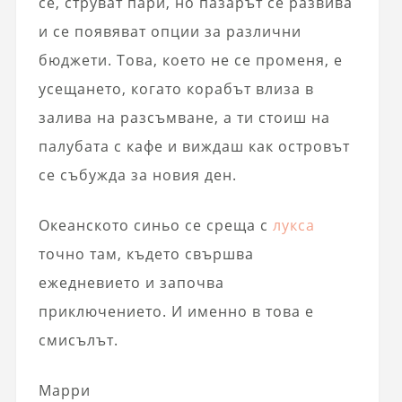
се, струват пари, но пазарът се развива
и се появяват опции за различни
бюджети. Това, което не се променя, е
усещането, когато корабът влиза в
залива на разсъмване, а ти стоиш на
палубата с кафе и виждаш как островът
се събужда за новия ден.
Океанското синьо се среща с
лукса
точно там, където свършва
ежедневието и започва
приключението. И именно в това е
смисълът.
Марри