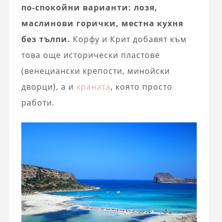
по-спокойни варианти: лозя,
маслинови горички, местна кухня
без тълпи.
Корфу и Крит добавят към
това още исторически пластове
(венециански крепости, минойски
дворци), а и
храната
, която просто
работи.