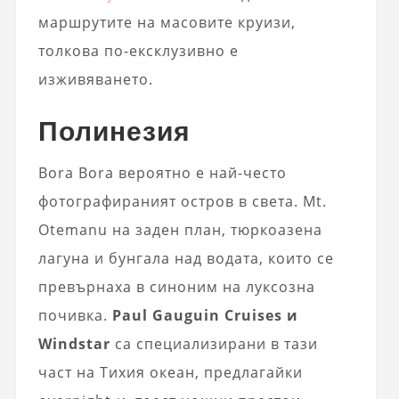
маршрутите на масовите круизи,
толкова по-ексклузивно е
изживяването.
Полинезия
Bora Bora вероятно е най-често
фотографираният остров в света. Mt.
Otemanu на заден план, тюркоазена
лагуна и бунгала над водата, които се
превърнаха в синоним на луксозна
почивка.
Paul Gauguin Cruises и
Windstar
са специализирани в тази
част на Тихия океан, предлагайки