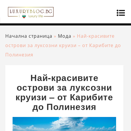
Начална страница
»
Мода
»
Най-красивите
острови за луксозни круизи – от Карибите до
Полинезия
Най-красивите
острови за луксозни
круизи – от Карибите
до Полинезия