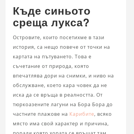
Къде синьото
среща лукса?
Островите, които посетихме в тази
история, са нещо повече от точки на
картата на пътуването. Това е
съчетание от природа, която
впечатлява дори на снимки, и ниво на
обслужване, което кара човек да не
иска да се връща в реалността. От
тюркоазените лагуни на Бора Бора до
частните плажове на
Карибите
, всяко
място има свой характер и причина,
поради която хората се връщат там