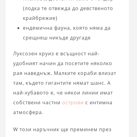
(лодка те отвежда до девственото
крайбрежие)
ендемична фауна, която няма да
срещнеш никъде другаде
Луксозен круиз е всъщност най-
удобният начин да посетите няколко
рая наведнъж. Малките кораби влизат
там, където гигантите нямат шанс. А
най-хубавото е, че някои линии имат
собствени частни
острови
с интимна
атмосфера.
W този наръчник ще преминем през