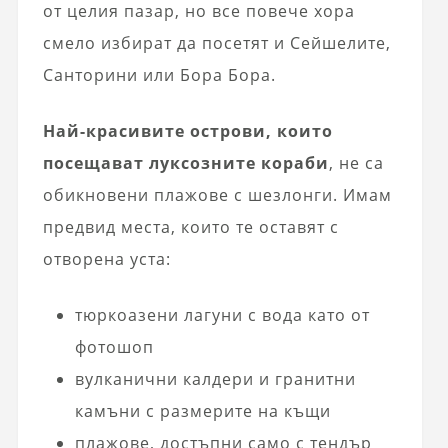
от целия пазар, но все повече хора
смело избират да посетят и Сейшелите,
Санторини или Бора Бора.
Най-красивите острови, които
посещават луксозните кораби
, не са
обикновени плажове с шезлонги. Имам
предвид места, които те оставят с
отворена уста:
тюркоазени лагуни с вода като от
фотошоп
вулканични калдери и гранитни
камъни с размерите на къщи
плажове, достъпни само с тендър