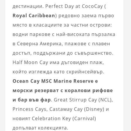
дестинации. Perfect Day at CocoCay (
Royal Caribbean
) редовно заема първо
място в класациите за частни острови:
водни паркове с най-високата пързалка
в Северна Америка, плажове с плавен
достъп, поддържани до съвършенство.
Half Moon Cay има дъговиден плаж,
който изглежда като скрийнсейвър.
Ocean Cay MSC Marine Reserve е
морски резерват с коралови рифове
и бар във фар
. Great Stirrup Cay (NCL),
Princess Cays, Castaway Cay (Disney) и
новият Celebration Key (Carnival)
допълват колекцията.