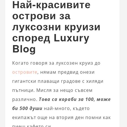
Най-красивите
острови за
луксозни круизи
според Luxury
Blog
Когато говоря за луксозен круиз до
островите
, нямам предвид онези
гигантски плаващи градове с хиляди
пътници. Мисля за нещо съвсем
различно.
Това са кораби за 100, може
би 500 души
най-много, където
екипажът още на втория ден помни как
пиеш кафето си.