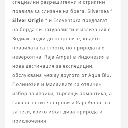
специални разрешителни и стриктни
правила за слизане на брега. Silversea ”
Silver Origin
” и Ecoventura предлагат
на борда си натуралисти и излизания с
Зодиак лодки до островите, където
правилата са строги, но природата е
невероятна. Raja Ampat в Индонезия е
нова дестинация за експедиции,
обслужвана между другото от Aqua Blu.
Полинезия и Малдивите са отличен
избор за двойки, търсещи романтика, а
Галапагоските острови и Raja Ampat са
за тези, които искат дива природа и
приключения.