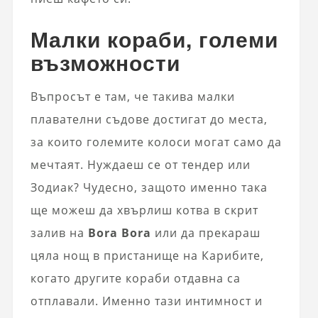
Малки кораби, големи
възможности
Въпросът е там, че такива малки
плавателни съдове достигат до места,
за които големите колоси могат само да
мечтаят. Нуждаеш се от тендер или
Зодиак? Чудесно, защото именно така
ще можеш да хвърлиш котва в скрит
залив на
Bora Bora
или да прекараш
цяла нощ в пристанище на Карибите,
когато другите кораби отдавна са
отплавали. Именно тази интимност и