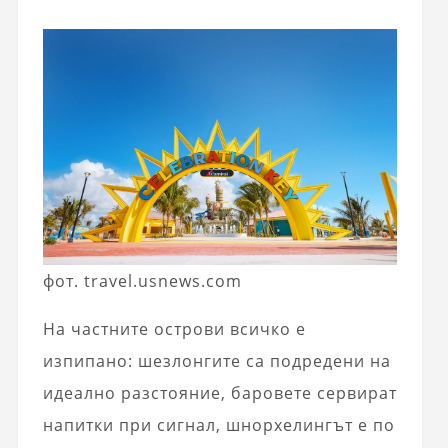
фот. travel.usnews.com
На частните острови всичко е
изпипано: шезлонгите са подредени на
идеално разстояние, баровете сервират
напитки при сигнал, шнорхелингът е по