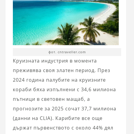
фот. cntraveller.com
Круизната индустрия в момента
преживява своя златен период. През
2024 година палубите на круизните
кораби бяха изпълнени с 34,6 милиона
пътници в световен мащаб, а
прогнозите за 2025 сочат 37,7 милиона
(данни на CLIA). Карибите все още
държат първенството с около 44% дял