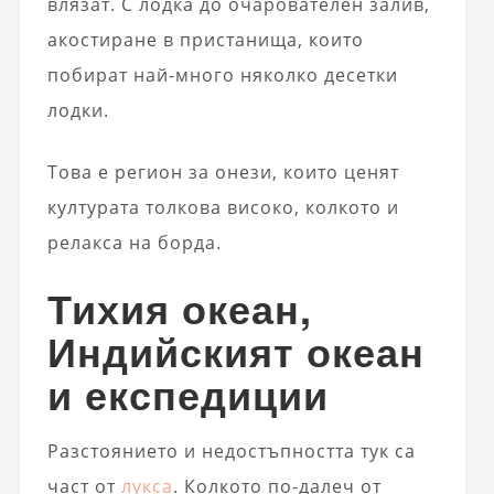
влязат. С лодка до очарователен залив,
акостиране в пристанища, които
побират най-много няколко десетки
лодки.
Това е регион за онези, които ценят
културата толкова високо, колкото и
релакса на борда.
Тихия океан,
Индийският океан
и експедиции
Разстоянието и недостъпността тук са
част от
лукса
. Колкото по-далеч от