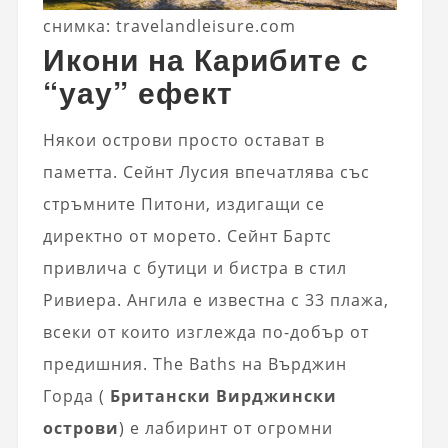
снимка: travelandleisure.com
Икони на Карибите с
“уау” ефект
Някои острови просто остават в
паметта. Сейнт Лусия впечатлява със
стръмните Питони, издигащи се
директно от морето. Сейнт Бартс
привлича с бутици и бистра в стил
Ривиера. Ангила е известна с 33 плажа,
всеки от които изглежда по-добър от
предишния. The Baths на Върджин
Горда (
Британски Вирджински
острови
) е лабиринт от огромни