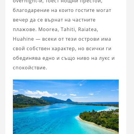
overnight-и, тоест нощни престои,
благодарение на които гостите могат
вечер да се върнат на частните
плажове. Moorea, Tahiti, Raiatea,
Huahine — всеки от тези острови има
свой собствен характер, но всички ги
обединява едно и също ниво на лукс и
спокойствие.