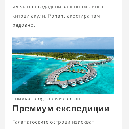
идеално създадени за шнорхелинг с
китови акули. Ponant акостира там
редовно.
снимка: blog.onevasco.com
Премиум експедиции
Галапагоските острови изискват