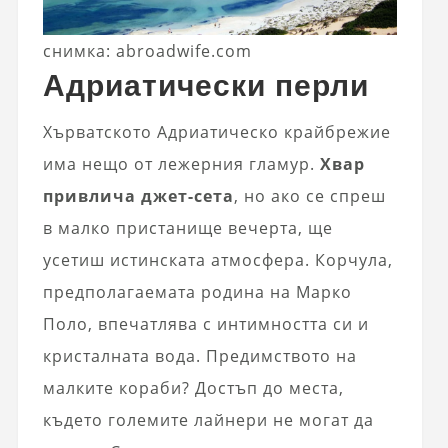
снимка: abroadwife.com
Адриатически перли
Хърватското Адриатическо крайбрежие
има нещо от лежерния гламур.
Хвар
привлича джет-сета
, но ако се спреш
в малко пристанище вечерта, ще
усетиш истинската атмосфера. Корчула,
предполагаемата родина на Марко
Поло, впечатлява с интимността си и
кристалната вода. Предимството на
малките кораби? Достъп до места,
където големите лайнери не могат да