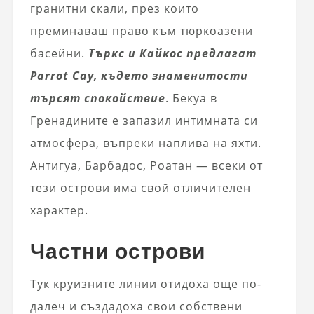
гранитни скали, през които
преминаваш право към тюркоазени
басейни.
Търкс и Кайкос предлагат
Parrot Cay, където знаменитости
търсят спокойствие
. Бекуа в
Гренадините е запазил интимната си
атмосфера, въпреки наплива на яхти.
Антигуа, Барбадос, Роатан — всеки от
тези острови има свой отличителен
характер.
Частни острови
Тук круизните линии отидоха още по-
далеч и създадоха свои собствени